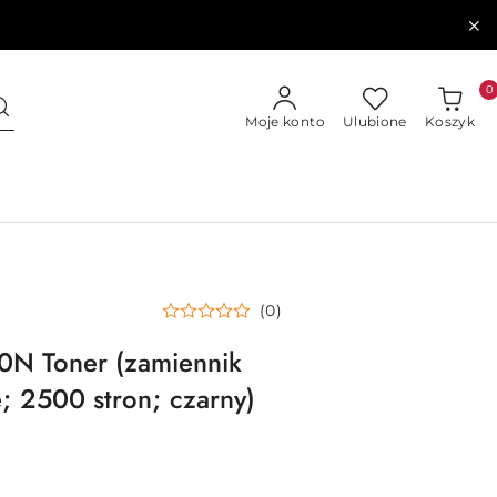
0
Moje konto
Ulubione
Koszyk
(0)
60N Toner (zamiennik
; 2500 stron; czarny)