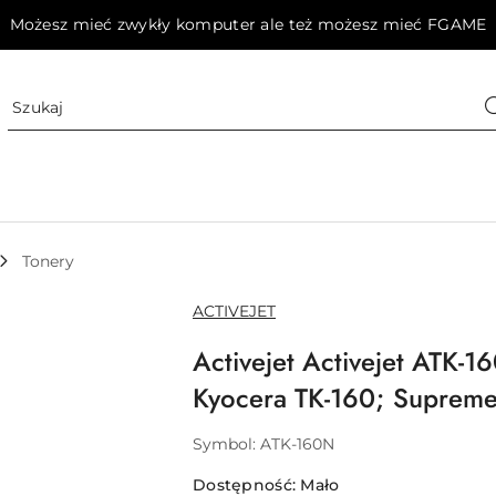
Możesz mieć zwykły komputer ale też możesz mieć FGAME
Tonery
NAZWA
ACTIVEJET
PRODUCENTA:
Activejet Activejet ATK-1
Kyocera TK-160; Supreme
Symbol:
ATK-160N
Dostępność:
Mało