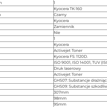
m
1
Kyocera TK-160
h
Czarny
Kyocera
Zamiennik
Nie
1
Kyocera
Activejet Toner
Kyocera FS: 1120D.
ISO 9001, ISO 14001, TUV (IS
Druk laserowy
Activejet Toner
GHS07: Substancje drażniąc
GHS09: Substancje szkodliw
307mm
98mm
95mm