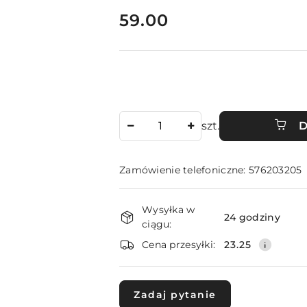
cena:
59.00
Ilość
szt.
D
Zamówienie telefoniczne: 576203205
Dostępność
Wysyłka w
i
24 godziny
ciągu:
dostawa
Cena przesyłki:
23.25
Zadaj pytanie