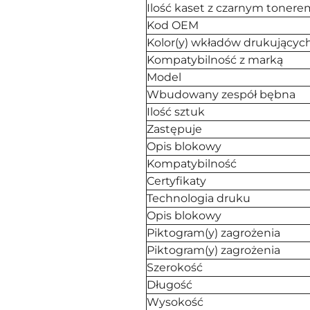
Ilość kaset z czarnym tonere
Kod OEM
Kolor(y) wkładów drukującyc
Kompatybilność z marką
Model
Wbudowany zespół bębna
Ilość sztuk
Zastępuje
Opis blokowy
Kompatybilność
Certyfikaty
Technologia druku
Opis blokowy
Piktogram(y) zagrożenia
Piktogram(y) zagrożenia
Szerokość
Długość
Wysokość