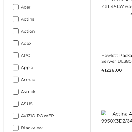
Producent:
Acer
Producent:
Actina
Producent:
Action
Producent:
Adax
DO
Producent:
Hewlett Packa
APC
Serwer DL380 
8SFF P77235-
Producent:
Apple
41226.00
Cena:
Producent:
Armac
Producent:
Asrock
Producent:
ASUS
Producent:
AVIZIO POWER
Producent:
Blackview