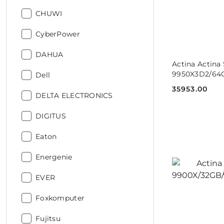
Producent:
CHUWI
Producent:
CyberPower
Producent:
DAHUA
DO
Actina Actina
9950X3D2/64
Producent:
Dell
35953.00
Cena:
Producent:
DELTA ELECTRONICS
Producent:
DIGITUS
Producent:
Eaton
Producent:
Energenie
Producent:
EVER
Producent:
Foxkomputer
Producent:
Fujitsu