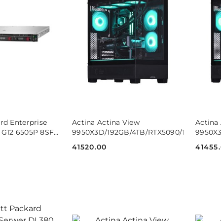
 KOSZYKA
DO KOSZYKA
rd Enterprise
Actina Actina View
Actina
 G12 6505P 8SFF
9950X3D/192GB/4TB/RTX5090/1000W/W1
9950X
41520.00
41455
Cena:
Cena: