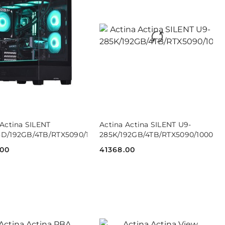
DO KOSZYKA
DO KOSZYKA
 Actina SILENT
Actina Actina SILENT U9-
1P
3D/192GB/4TB/RTX5090/1000W/W11P
285K/192GB/4TB/RTX5090/1000W/
.00
41368.00
Cena: