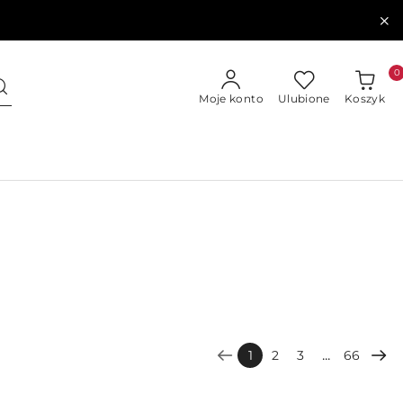
0
Moje konto
Ulubione
Koszyk
...
1
2
3
66