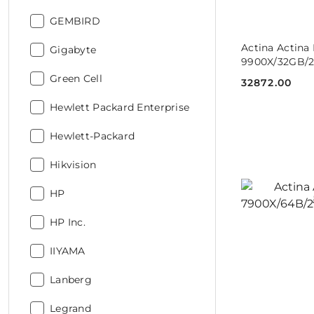
Producent:
GEMBIRD
DO
Actina Actina
Producent:
Gigabyte
9900X/32GB/
Producent:
Green Cell
32872.00
Cena:
Producent:
Hewlett Packard Enterprise
Producent:
Hewlett-Packard
Producent:
Hikvision
Producent:
HP
Producent:
HP Inc.
Producent:
IIYAMA
Producent:
Lanberg
Producent:
Legrand
DO