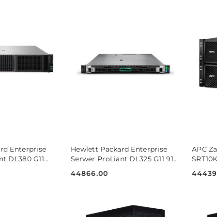
 KOSZYKA
DO KOSZYKA
rd Enterprise
Hewlett Packard Enterprise
APC Za
nt DL380 G11
Serwer ProLiant DL325 G11 9115
SRT10
FF P81785-425
2x32 8SFF P81836-425
10000V
44866.00
44439
Cena:
Cena: