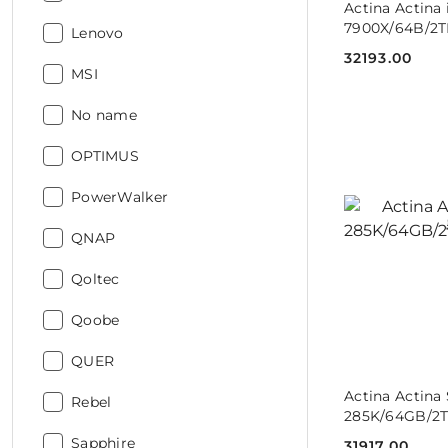
Actina Actina
7900X/64B/2
Producent:
Lenovo
32193.00
Cena:
Producent:
MSI
Producent:
No name
Producent:
OPTIMUS
Producent:
PowerWalker
Producent:
QNAP
Producent:
Qoltec
Producent:
Qoobe
Producent:
QUER
DO
Actina Actina
Producent:
Rebel
285K/64GB/2
Producent:
Sapphire
31917.00