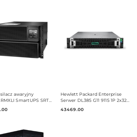
DO KOSZYKA
DO KOSZYKA
silacz awaryjny
Hewlett Packard Enterprise
KRMXLI SmartUPS SRT
Serwer DL385 G11 9115 1P 2x32
A Rack 230V
8LFF P81841-425
.00
43469.00
Cena: