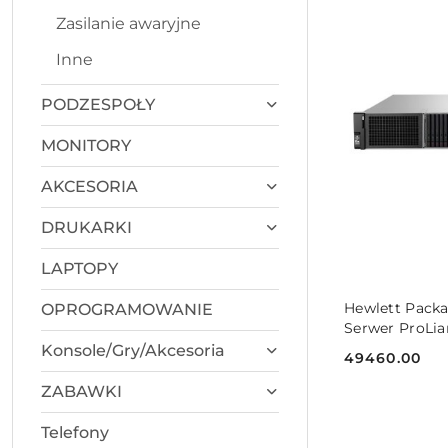
Zasilanie awaryjne
Inne
PODZESPOŁY
MONITORY
AKCESORIA
DRUKARKI
LAPTOPY
DO
Hewlett Packa
OPROGRAMOWANIE
Serwer ProLia
5515+ 2x32 8S
Konsole/Gry/Akcesoria
49460.00
Cena:
ZABAWKI
Telefony