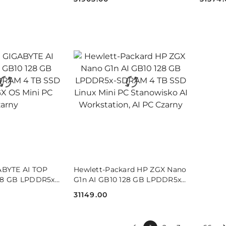
Cena:
Cena:
 KOSZYKA
DO KOSZYKA
ABYTE AI TOP
Hewlett-Packard HP ZGX Nano
28 GB LPDDR5x-
G1n AI GB10 128 GB LPDDR5x-
SSD NVIDIA DGX
SDRAM 4 TB SSD Linux Mini
31149.00
arny
PC Stanowisko AI Workstation,
Cena:
AI PC Czarny