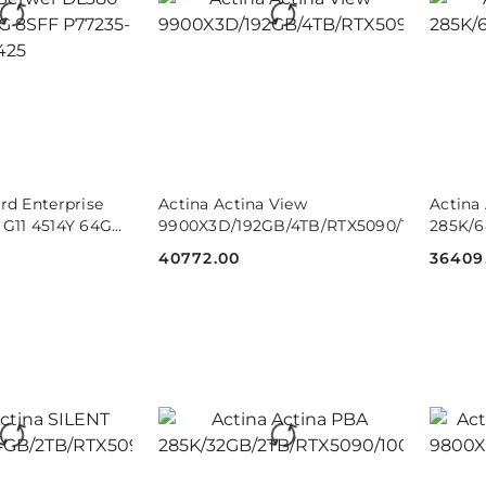
 KOSZYKA
DO KOSZYKA
rd Enterprise
Actina Actina View
Actina
G11 4514Y 64G
9900X3D/192GB/4TB/RTX5090/1000W/W1
285K/
425
40772.00
36409
Cena:
Cena: