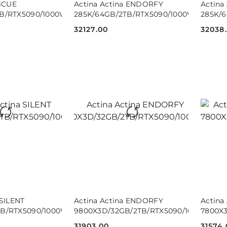
 iCUE
Actina Actina ENDORFY
Actina
TB/RTX5090/1000W
285K/64GB/2TB/RTX5090/1000W
285K/
32127.00
32038
Cena:
Cena:
 KOSZYKA
DO KOSZYKA
 SILENT
Actina Actina ENDORFY
Actina
TB/RTX5090/1000W/W11H
9800X3D/32GB/2TB/RTX5090/1000W
7800X
31903.00
31574.