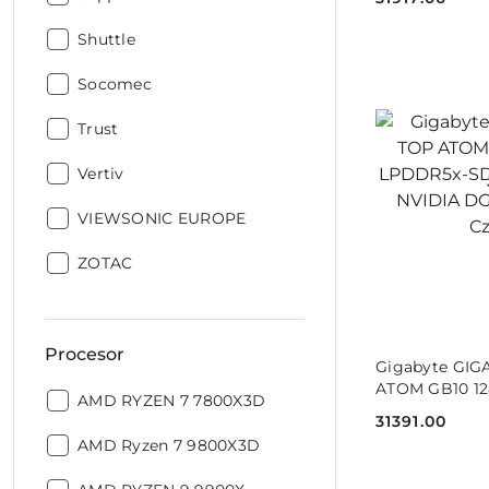
Cena:
Producent:
Shuttle
Producent:
Socomec
Producent:
Trust
Producent:
Vertiv
Producent:
VIEWSONIC EUROPE
Producent:
ZOTAC
Procesor
DO
Gigabyte GIG
ATOM GB10 1
Procesor:
AMD RYZEN 7 7800X3D
SDRAM 4 TB 
31391.00
OS Mini PC Cz
Cena:
Procesor:
AMD Ryzen 7 9800X3D