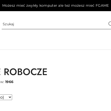
Możesz mieć zwykły komputer ale też możesz mieć FGAME
E ROBOCZE
ów:
1966