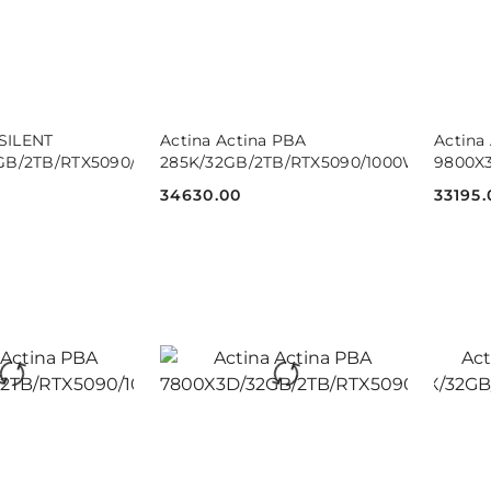
 KOSZYKA
DO KOSZYKA
 SILENT
Actina Actina PBA
Actina
GB/2TB/RTX5090/1000W/W11P
285K/32GB/2TB/RTX5090/1000W
9800X
34630.00
33195.
Cena:
Cena: