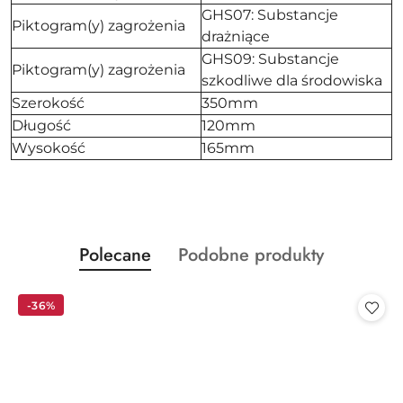
GHS07: Substancje
Piktogram(y) zagrożenia
drażniące
GHS09: Substancje
Piktogram(y) zagrożenia
szkodliwe dla środowiska
Szerokość
350mm
Długość
120mm
Wysokość
165mm
Produkty
Produkty
Polecane
Podobne produkty
Pomiń karuzelę produktów
o
o
statusie:
statusie:
-36%