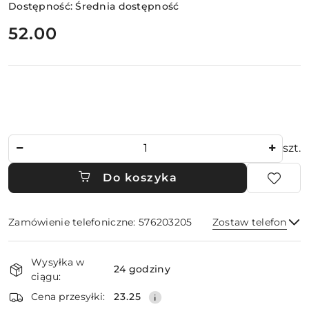
Dostępność:
Średnia dostępność
cena:
52.00
Ilość
szt.
Do koszyka
Zamówienie telefoniczne: 576203205
Zostaw telefon
Dostępność
Wysyłka w
i
24 godziny
ciągu:
dostawa
Wyślij
Cena przesyłki:
23.25