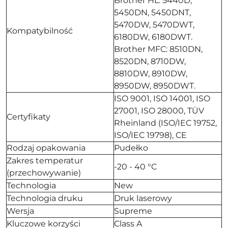
Brother HL: 5440D,
5450DN, 5450DNT,
5470DW, 5470DWT,
Kompatybilność
6180DW, 6180DWT.
Brother MFC: 8510DN,
8520DN, 8710DW,
8810DW, 8910DW,
8950DW, 8950DWT.
ISO 9001, ISO 14001, ISO
27001, ISO 28000, TÜV
Certyfikaty
Rheinland (ISO/IEC 19752,
ISO/IEC 19798), CE
Rodzaj opakowania
Pudełko
Zakres temperatur
-20 - 40 °C
(przechowywanie)
Technologia
New
Technologia druku
Druk laserowy
Wersja
Supreme
Kluczowe korzyści
Class A