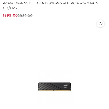
Adata Dysk SSD LEGEND 900Pro 4TB PCIe 4x4 7.4/6.5
GB/s M2
1899.00
2952.00
Cena
Cena
promocyjna:
przed
promocją: