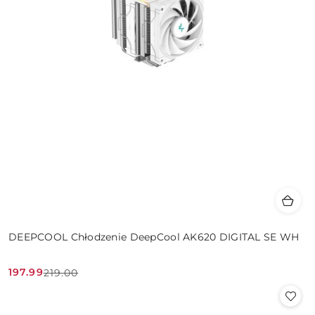
DEEPCOOL Chłodzenie DeepCool AK620 DIGITAL SE WH
197.99
219.00
Cena
Cena
promocyjna:
przed
promocją: