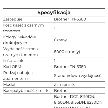
Specyfikacja
Zastępuje
Brother TN-3380
Ilość kaset z czarnym
1
tonerem
Kolor(y) wkładów
Czarny
drukujących
Wydajność stron z
8000 stron(y)
czarnym tonerem
Ilość sztuk
1
Kod OEM
Brother TN-3380
Rodzaj naboju z
Standardowa wydajność
atramentem
Model
Zamiennik
Kompatybilność z marką
Brother
Borther DCP: 8110DN,
8150DN, 8155DN, 8250DN.