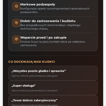
Markowe podzespoły
⚙️
Konfiguracje oparte na komponentach sprawdzonych
producentów.
Dobór do zastosowania i budżetu
🎯
Bez przypadkowych rekomendacji i zbędnego
technicznego chaosu.
Wsparcie przed i po zakupie
💬
Możesz liczyć na jasny kontakt także po odebraniu
zamówienia.
CO DOCENIAJĄ NASI KLIENCI
„Wszystko poszło gładko i sprawnie”
Opinia klienta potwierdzona zakupem
„Super obsługa”
Opinia klienta potwierdzona zakupem
„Towar dobrze zabezpieczony”
Opinia klienta potwierdzona zakupem