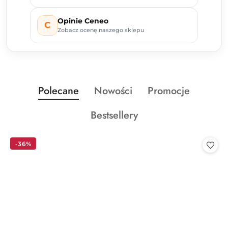
Opinie Ceneo
C
Zobacz ocenę naszego sklepu
Produkty
Produkty
Produkty
Polecane
Nowości
Promocje
Pomiń karuzelę produktów
o
o
o
Produkty
Bestsellery
statusie:
statusie:
statusie:
o
statusie:
-36%