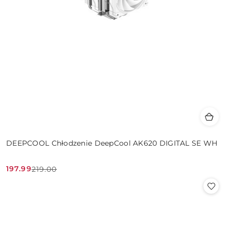
DEEPCOOL Chłodzenie DeepCool AK620 DIGITAL SE WH
197.99
219.00
Cena
Cena
promocyjna:
przed
promocją: