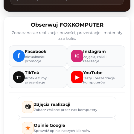
Obserwuj FOXKOMPUTER
Zobacz nasze realizacje, nowości, prezentacje i materiały
zza kulis.
Facebook
Instagram
f
IG
Aktualności i
Zdjęcia, rolki i
promocje
realizacje
TikTok
YouTube
▶
TT
Krótkie filmy i
Testy i prezentacje
prezentacje
komputerów
Zdjęcia realizacji
📷
Zobacz złożone przez nas komputery
Opinie Google
★
Sprawdź opinie naszych klientów