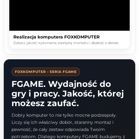
Realizacja komputera FOXKOMPUTER
Zobacz jakość wykonania, estetykę montażu i dbałość o detale.
FOXKOMPUTER • SERIA FGAME
FGAME. Wydajność do
gry i pracy. Jakość, której
możesz zaufać.
Dobry komputer to nie tylko mocne podzespoły.
Liczy się ich właściwy dobór, staranny montaż i
pewność, że cały zestaw odpowiada Twoim
potrzebom. Dlatego komputery FGAME budujemy z