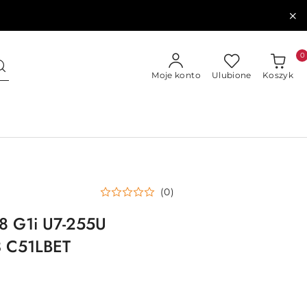
0
Moje konto
Ulubione
Koszyk
(0)
 8 G1i U7-255U
 C51LBET