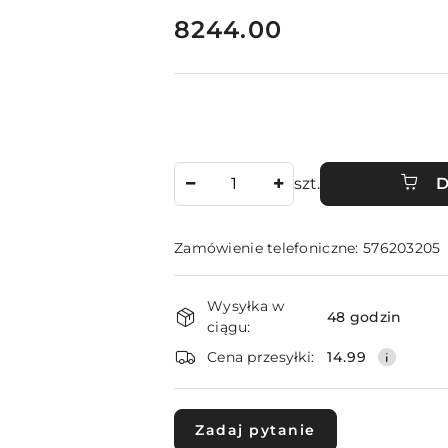
cena:
8244.00
Ilość
szt.
D
Zamówienie telefoniczne: 576203205
Dostępność
Wysyłka w
i
48 godzin
ciągu:
dostawa
Cena przesyłki:
14.99
Zadaj pytanie