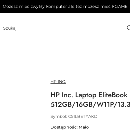
Możesz mieć zwykły komputer ale też możesz mieć FGAME
NAZWA
HP INC.
PRODUCENTA:
HP Inc. Laptop EliteBook
512GB/16GB/W11P/13.3
Symbol:
C51LBET#AKD
Dostępność:
Mało