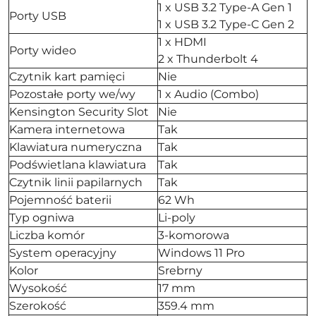
1 x USB 3.2 Type-A Gen 1
Porty USB
1 x USB 3.2 Type-C Gen 2
1 x HDMI
Porty wideo
2 x Thunderbolt 4
Czytnik kart pamięci
Nie
Pozostałe porty we/wy
1 x Audio (Combo)
Kensington Security Slot
Nie
Kamera internetowa
Tak
Klawiatura numeryczna
Tak
Podświetlana klawiatura
Tak
Czytnik linii papilarnych
Tak
Pojemność baterii
62 Wh
Typ ogniwa
Li-poly
Liczba komór
3-komorowa
System operacyjny
Windows 11 Pro
Kolor
Srebrny
Wysokość
17 mm
Szerokość
359.4 mm