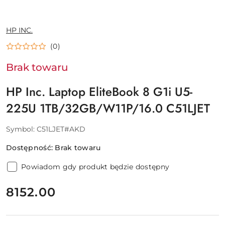
NAZWA
HP INC.
PRODUCENTA:
(0)
Brak towaru
HP Inc. Laptop EliteBook 8 G1i U5-
225U 1TB/32GB/W11P/16.0 C51LJET
Symbol:
C51LJET#AKD
Dostępność:
Brak towaru
Powiadom gdy produkt będzie dostępny
cena:
8152.00