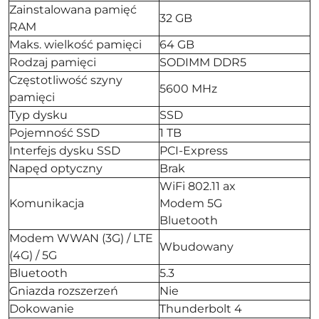
Zainstalowana pamięć
32 GB
RAM
Maks. wielkość pamięci
64 GB
Rodzaj pamięci
SODIMM DDR5
Częstotliwość szyny
5600 MHz
pamięci
Typ dysku
SSD
Pojemność SSD
1 TB
Interfejs dysku SSD
PCI-Express
Napęd optyczny
Brak
WiFi 802.11 ax
Komunikacja
Modem 5G
Bluetooth
Modem WWAN (3G) / LTE
Wbudowany
(4G) / 5G
Bluetooth
5.3
Gniazda rozszerzeń
Nie
Dokowanie
Thunderbolt 4