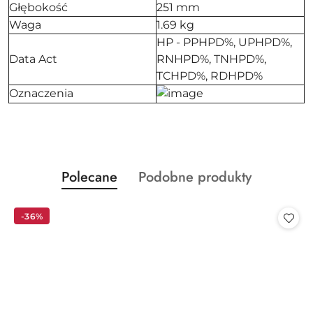
Głębokość
251 mm
Waga
1.69 kg
HP - PPHPD%, UPHPD%,
Data Act
RNHPD%, TNHPD%,
TCHPD%, RDHPD%
Oznaczenia
Produkty
Produkty
Polecane
Podobne produkty
Pomiń karuzelę produktów
o
o
statusie:
statusie:
-36%