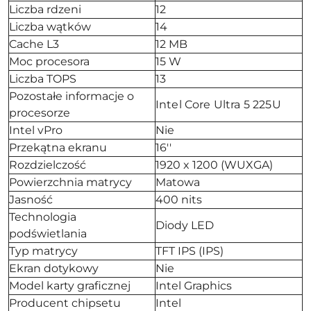
Liczba rdzeni
12
Liczba wątków
14
Cache L3
12 MB
Moc procesora
15 W
Liczba TOPS
13
Pozostałe informacje o
Intel Core Ultra 5 225U
procesorze
Intel vPro
Nie
Przekątna ekranu
16''
Rozdzielczość
1920 x 1200 (WUXGA)
Powierzchnia matrycy
Matowa
Jasność
400 nits
Technologia
Diody LED
podświetlania
Typ matrycy
TFT IPS (IPS)
Ekran dotykowy
Nie
Model karty graficznej
Intel Graphics
Producent chipsetu
Intel