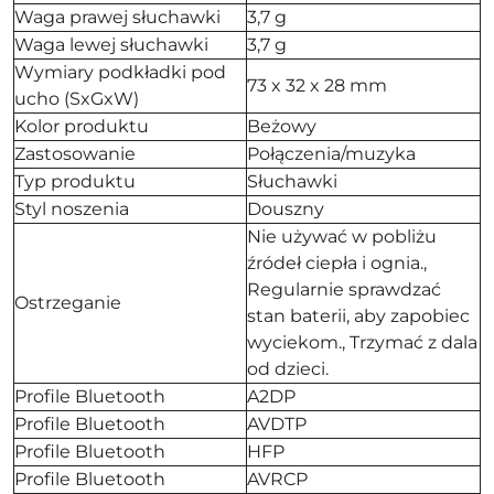
Waga prawej słuchawki
3,7 g
Waga lewej słuchawki
3,7 g
Wymiary podkładki pod
73 x 32 x 28 mm
ucho (SxGxW)
Kolor produktu
Beżowy
Zastosowanie
Połączenia/muzyka
Typ produktu
Słuchawki
Styl noszenia
Douszny
Nie używać w pobliżu
źródeł ciepła i ognia.,
Regularnie sprawdzać
Ostrzeganie
stan baterii, aby zapobiec
wyciekom., Trzymać z dala
od dzieci.
Profile Bluetooth
A2DP
Profile Bluetooth
AVDTP
Profile Bluetooth
HFP
Profile Bluetooth
AVRCP