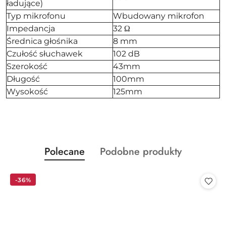
ładujące)
Typ mikrofonu
Wbudowany mikrofon
Impedancja
32 Ω
Średnica głośnika
8 mm
Czułość słuchawek
102 dB
Szerokość
43mm
Długość
100mm
Wysokość
125mm
Produkty
Produkty
Polecane
Podobne produkty
Pomiń karuzelę produktów
o
o
statusie:
statusie:
-36%