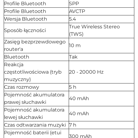
Profile Bluetooth
SPP
Profile Bluetooth
AVCTP
Wersja Bluetooth
5.4
True Wireless Stereo
Sposób łączności
(TWS)
Zasięg bezprzewdowego
10 m
router'a
Bluetooth
Tak
Reakcja
częstotliwościowa (tryb
20 - 20000 Hz
muzyczny)
Czas rozmowy
5 h
Pojemność akumulatora
40 mAh
prawej słuchawki
Pojemność akumulatora
40 mAh
lewej słuchawki
Czas odtwarzania muzyki
7 h
Pojemność baterii (etui
300 mAh