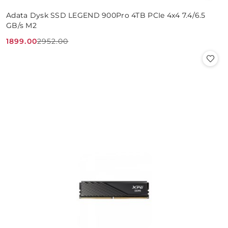
Adata Dysk SSD LEGEND 900Pro 4TB PCIe 4x4 7.4/6.5
GB/s M2
1899.00
2952.00
Cena
Cena
promocyjna:
przed
promocją: