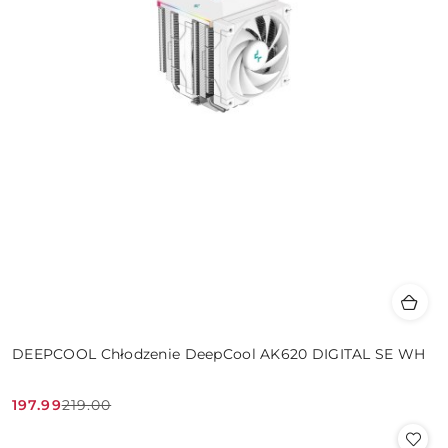
DEEPCOOL Chłodzenie DeepCool AK620 DIGITAL SE WH
197.99
219.00
Cena
Cena
promocyjna:
przed