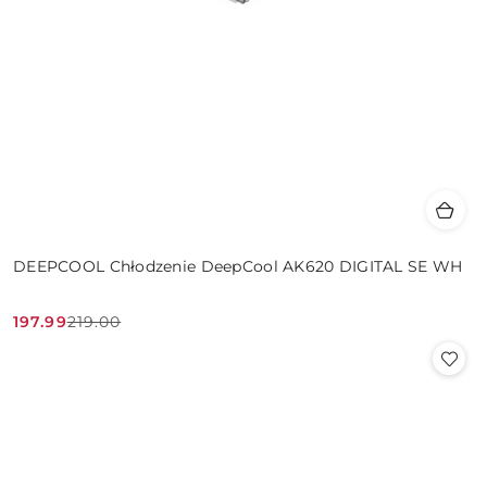
DEEPCOOL Chłodzenie DeepCool AK620 DIGITAL SE WH
197.99
219.00
Cena
Cena
promocyjna:
przed
promocją: