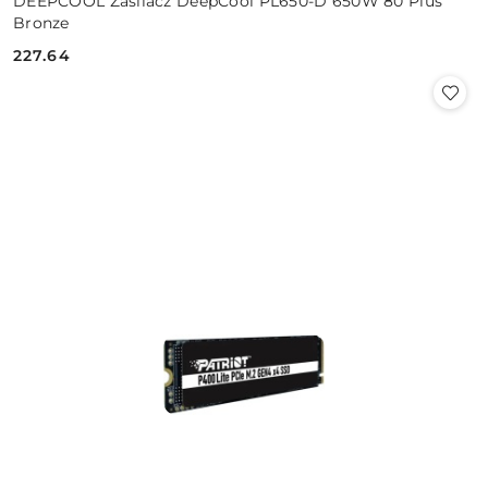
DEEPCOOL Zasilacz DeepCool PL650-D 650W 80 Plus
Bronze
227.64
Cena: