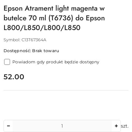
Epson Atrament light magenta w
butelce 70 ml (T6736) do Epson
L800/L850/L800/L850
Symbol:
C13T67364A
Dostępność:
Brak towaru
Powiadom gdy produkt będzie dostępny
cena:
52.00
Ilość
szt.