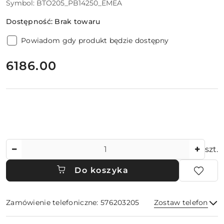
Symbol:
BTO205_PB14250_EMEA
Dostępność:
Brak towaru
Powiadom gdy produkt będzie dostępny
cena:
6186.00
Ilość
szt.
Do koszyka
Zamówienie telefoniczne: 576203205
Zostaw telefon
Dostępność