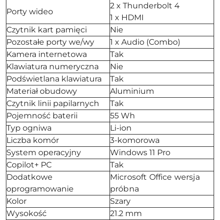
2 x Thunderbolt 4
Porty wideo
1 x HDMI
Czytnik kart pamięci
Nie
Pozostałe porty we/wy
1 x Audio (Combo)
Kamera internetowa
Tak
Klawiatura numeryczna
Nie
Podświetlana klawiatura
Tak
Materiał obudowy
Aluminium
Czytnik linii papilarnych
Tak
Pojemność baterii
55 Wh
Typ ogniwa
Li-ion
Liczba komór
3-komorowa
System operacyjny
Windows 11 Pro
Copilot+ PC
Tak
Dodatkowe
Microsoft Office wersja
oprogramowanie
próbna
Kolor
Szary
Wysokość
21.2 mm