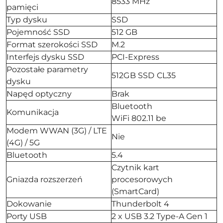
8533 MHz
pamięci
Typ dysku
SSD
Pojemność SSD
512 GB
Format szerokości SSD
M.2
Interfejs dysku SSD
PCI-Express
Pozostałe parametry
512GB SSD CL35
dysku
Napęd optyczny
Brak
Bluetooth
Komunikacja
WiFi 802.11 be
Modem WWAN (3G) / LTE
Nie
(4G) / 5G
Bluetooth
5.4
Czytnik kart
Gniazda rozszerzeń
procesorowych
(SmartCard)
Dokowanie
Thunderbolt 4
Porty USB
2 x USB 3.2 Type-A Gen 1