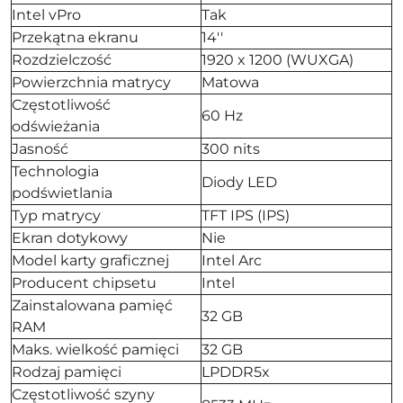
Intel vPro
Tak
Przekątna ekranu
14''
Rozdzielczość
1920 x 1200 (WUXGA)
Powierzchnia matrycy
Matowa
Częstotliwość
60 Hz
odświeżania
Jasność
300 nits
Technologia
Diody LED
podświetlania
Typ matrycy
TFT IPS (IPS)
Ekran dotykowy
Nie
Model karty graficznej
Intel Arc
Producent chipsetu
Intel
Zainstalowana pamięć
32 GB
RAM
Maks. wielkość pamięci
32 GB
Rodzaj pamięci
LPDDR5x
Częstotliwość szyny