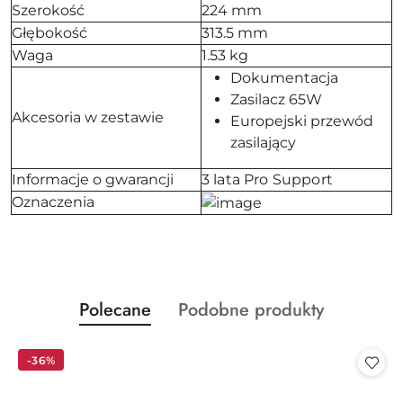
Szerokość
224 mm
Głębokość
313.5 mm
Waga
1.53 kg
Dokumentacja
Zasilacz 65W
Akcesoria w zestawie
Europejski przewód
zasilający
Informacje o gwarancji
3 lata Pro Support
Oznaczenia
Produkty
Produkty
Polecane
Podobne produkty
Pomiń karuzelę produktów
o
o
statusie:
statusie:
-36%