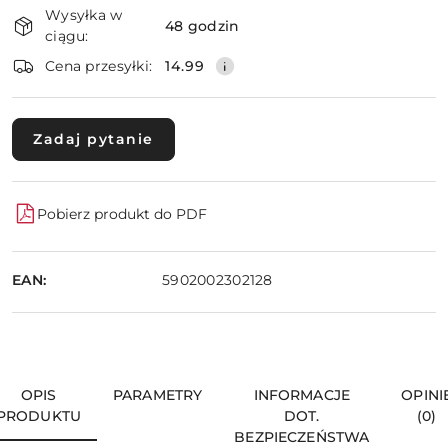
Wysyłka w
i
48 godzin
ciągu:
dostawa
Wyślij
Cena przesyłki:
14.99
Zadaj pytanie
Pobierz produkt do PDF
EAN:
5902002302128
OPIS
PARAMETRY
INFORMACJE
OPINI
PRODUKTU
DOT.
(0)
BEZPIECZEŃSTWA