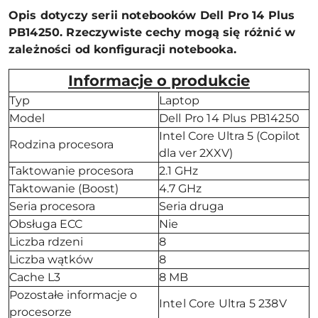
Opis dotyczy serii notebooków Dell Pro 14 Plus
PB14250. Rzeczywiste cechy mogą się różnić w
zależności od konfiguracji notebooka.
Informacje o produkcie
Typ
Laptop
Model
Dell Pro 14 Plus PB14250
Intel Core Ultra 5 (Copilot
Rodzina procesora
dla ver 2XXV)
Taktowanie procesora
2.1 GHz
Taktowanie (Boost)
4.7 GHz
Seria procesora
Seria druga
Obsługa ECC
Nie
Liczba rdzeni
8
Liczba wątków
8
Cache L3
8 MB
Pozostałe informacje o
Intel Core Ultra 5 238V
procesorze