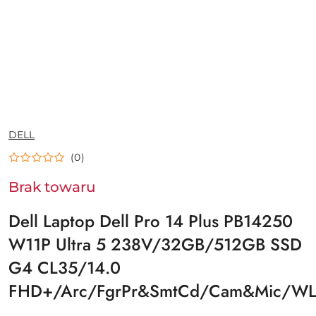
NAZWA
DELL
PRODUCENTA:
(0)
Brak towaru
Dell Laptop Dell Pro 14 Plus PB14250
W11P Ultra 5 238V/32GB/512GB SSD
G4 CL35/14.0
FHD+/Arc/FgrPr&SmtCd/Cam&Mic/WL