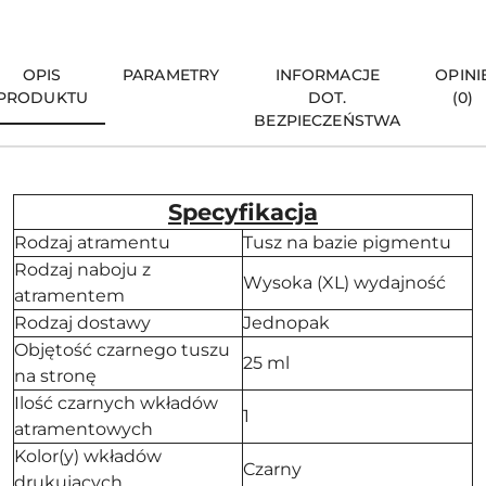
OPIS
PARAMETRY
INFORMACJE
OPINI
PRODUKTU
DOT.
(0)
BEZPIECZEŃSTWA
Specyfikacja
Rodzaj atramentu
Tusz na bazie pigmentu
Rodzaj naboju z
Wysoka (XL) wydajność
atramentem
Rodzaj dostawy
Jednopak
Objętość czarnego tuszu
25 ml
na stronę
Ilość czarnych wkładów
1
atramentowych
Kolor(y) wkładów
Czarny
drukujących