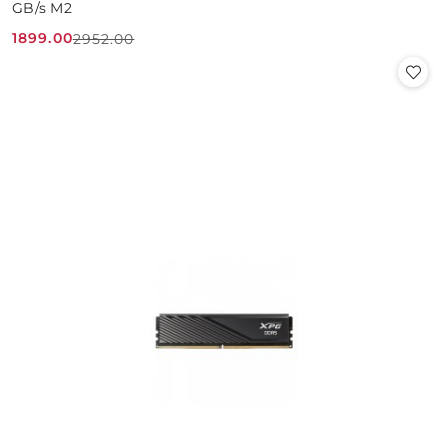
GB/s M2
1899.00
2952.00
Cena
Cena
promocyjna:
przed
promocją: