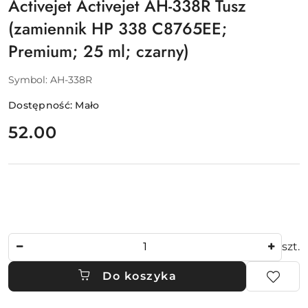
Activejet Activejet AH-338R Tusz
(zamiennik HP 338 C8765EE;
Premium; 25 ml; czarny)
Symbol:
AH-338R
Dostępność:
Mało
cena:
52.00
Ilość
szt.
Do koszyka