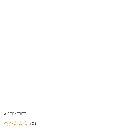
NAZWA
ACTIVEJET
PRODUCENTA:
(0)