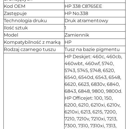
Kod OEM
HP 338 C8765EE
Zastępuje
HP No.338
Technologia druku
Druk atramentowy
Ilość sztuk
1
Model
Zamiennik
Kompatybilność z marką
HP
Rodzaj czarnego tuszu
Tusz na bazie pigmentu
HP Deskjet: 460c, 460cb,
460wbt, 460wf, 5740,
5743, 5745, 5748, 6520,
6540, 6540d, 6543, 6548,
6620, 6623, 6830v, 6840,
6843, 6848, 9800, 9800d.
HP Officejet: 100, 150,
6200, 6210, 6210xi, 6210v,
6210xi, 6213, 6215, 7200,
7210, 7210v, 7210xi, 7213,
7300, 7310, 7310xi, 7313,