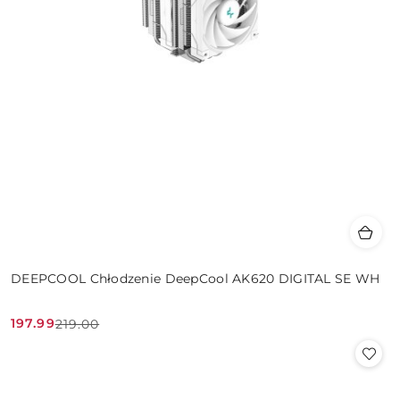
DEEPCOOL Chłodzenie DeepCool AK620 DIGITAL SE WH
197.99
219.00
Cena
Cena
promocyjna:
przed
promocją: