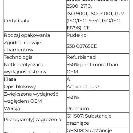
2500, 2710.
ISO 9001, ISO 14001, TUV
Certyfikaty
(ISO/IEC 19752, ISO/IEC
19798), CE
Rodzaj opakowania
Pudełko
Zgodne rodzaje
338 C8765EE
atramentów
Technologia
Refurbished
Notka dotycząca
+50% print more than
wydajności strony
OEM
Klasa
A+
Opis blokowy
Activejet Tusz
Zwiększona wydajność
+50%
względem OEM
Wersja
Premium
GHS07: Substancje
Piktogram(y) zagrożenia
drażniące
GHS08: Substancje