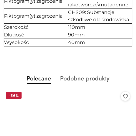
Piktogram(y) zagrożenia
rakotwórcze\mutagenne
GHS09: Substancje
Piktogram(y) zagrożenia
szkodliwe dla środowiska
Szerokość
110mm
Długość
90mm
Wysokość
40mm
Produkty
Produkty
Polecane
Podobne produkty
Pomiń karuzelę produktów
o
o
statusie:
statusie:
-36%