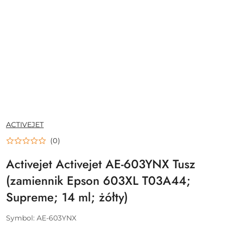
NAZWA
ACTIVEJET
PRODUCENTA:
(0)
Activejet Activejet AE-603YNX Tusz
(zamiennik Epson 603XL T03A44;
Supreme; 14 ml; żółty)
Symbol:
AE-603YNX