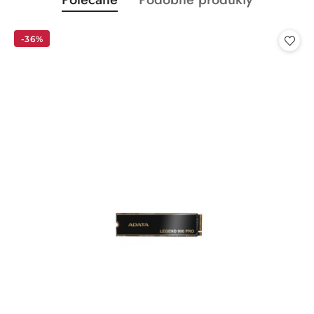
Pomiń karuzelę produktów
o
o
statusie:
statusie:
-36%