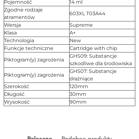
Pojemność
14 ml
Zgodne rodzaje
603XL T03A44
atramentów
Wersja
Supreme
Klasa
A+
Technologia
New
Funkcje techniczne
Cartridge with chip
GHS09: Substancje
Piktogram(y) zagrożenia
szkodliwe dla środowiska
GHS07: Substancje
Piktogram(y) zagrożenia
drażniące
Szerokość
120mm
Długość
30mm
Wysokość
90mm
Produkty
Produkty
Polecane
Podobne produkty