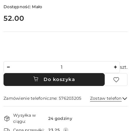
Dostępność:
Mało
cena:
52.00
Ilość
szt.
Do koszyka
Zamówienie telefoniczne: 576203205
Zostaw telefon
Dostępność
Wysyłka w
i
24 godziny
ciągu:
dostawa
Wyślij
Cena przesyłki:
23.25