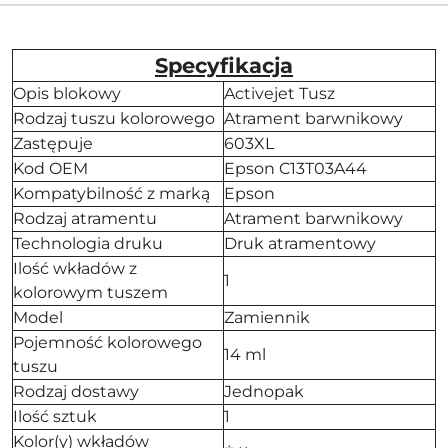
Specyfikacja
Opis blokowy
Activejet Tusz
Rodzaj tuszu kolorowego
Atrament barwnikowy
Zastępuje
603XL
Kod OEM
Epson C13T03A44
Kompatybilność z marką
Epson
Rodzaj atramentu
Atrament barwnikowy
Technologia druku
Druk atramentowy
Ilość wkładów z
1
kolorowym tuszem
Model
Zamiennik
Pojemność kolorowego
14 ml
tuszu
Rodzaj dostawy
Jednopak
Ilość sztuk
1
Kolor(y) wkładów