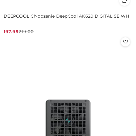
DEEPCOOL Chłodzenie DeepCool AK620 DIGITAL SE WH
197.99
219.00
Cena
Cena
promocyjna:
przed
promocją: