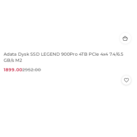
Adata Dysk SSD LEGEND 900Pro 4TB PCIe 4x4 7.4/6.5
GB/s M2
1899.00
2952.00
Cena
Cena
promocyjna:
przed
promocją: