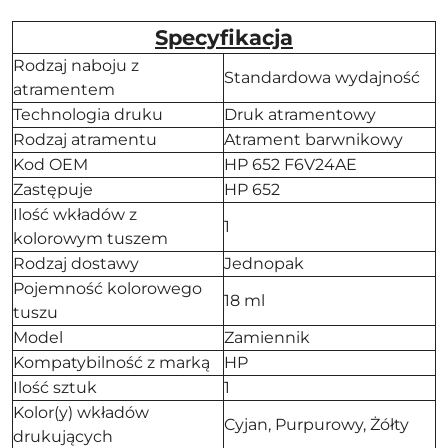
Specyfikacja
Rodzaj naboju z
Standardowa wydajność
atramentem
Technologia druku
Druk atramentowy
Rodzaj atramentu
Atrament barwnikowy
Kod OEM
HP 652 F6V24AE
Zastępuje
HP 652
Ilość wkładów z
1
kolorowym tuszem
Rodzaj dostawy
Jednopak
Pojemność kolorowego
18 ml
tuszu
Model
Zamiennik
Kompatybilność z marką
HP
Ilość sztuk
1
Kolor(y) wkładów
Cyjan, Purpurowy, Żółty
drukujących