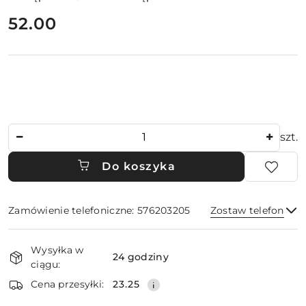
cena:
52.00
Ilość
szt.
Do koszyka
Zamówienie telefoniczne: 576203205
Zostaw telefon
Dostępność
Wysyłka w
i
24 godziny
ciągu:
dostawa
Wyślij
Cena przesyłki:
23.25