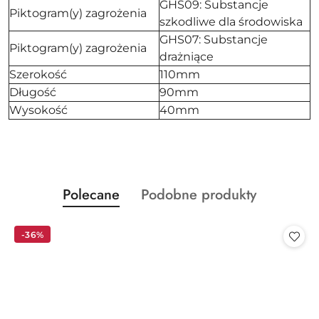
GHS09: Substancje
Piktogram(y) zagrożenia
szkodliwe dla środowiska
GHS07: Substancje
Piktogram(y) zagrożenia
drażniące
Szerokość
110mm
Długość
90mm
Wysokość
40mm
Produkty
Produkty
Polecane
Podobne produkty
Pomiń karuzelę produktów
o
o
statusie:
statusie:
-36%