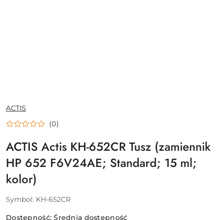
NAZWA
ACTIS
PRODUCENTA:
(0)
ACTIS Actis KH-652CR Tusz (zamiennik
HP 652 F6V24AE; Standard; 15 ml;
kolor)
Symbol:
KH-652CR
Dostępność:
Średnia dostępność