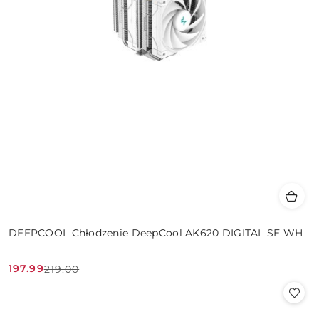
DEEPCOOL Chłodzenie DeepCool AK620 DIGITAL SE WH
197.99
219.00
Cena
Cena
promocyjna:
przed
promocją: