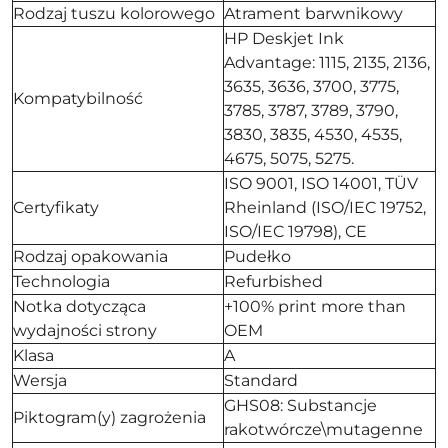
Rodzaj tuszu kolorowego
Atrament barwnikowy
HP Deskjet Ink
Advantage: 1115, 2135, 2136,
3635, 3636, 3700, 3775,
Kompatybilność
3785, 3787, 3789, 3790,
3830, 3835, 4530, 4535,
4675, 5075, 5275.
ISO 9001, ISO 14001, TÜV
Certyfikaty
Rheinland (ISO/IEC 19752,
ISO/IEC 19798), CE
Rodzaj opakowania
Pudełko
Technologia
Refurbished
Notka dotycząca
+100% print more than
wydajności strony
OEM
Klasa
A
Wersja
Standard
GHS08: Substancje
Piktogram(y) zagrożenia
rakotwórcze\mutagenne