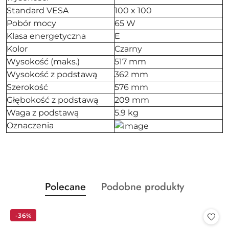
Standard VESA
100 x 100
Pobór mocy
65 W
Klasa energetyczna
E
Kolor
Czarny
Wysokość (maks.)
517 mm
Wysokość z podstawą
362 mm
Szerokość
576 mm
Głębokość z podstawą
209 mm
Waga z podstawą
5.9 kg
Oznaczenia
Produkty
Produkty
Polecane
Podobne produkty
Pomiń karuzelę produktów
o
o
statusie:
statusie:
-36%