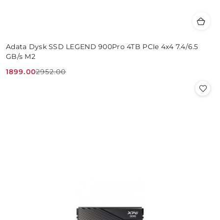
Adata Dysk SSD LEGEND 900Pro 4TB PCIe 4x4 7.4/6.5
GB/s M2
1899.00
2952.00
Cena
Cena
promocyjna:
przed
promocją: