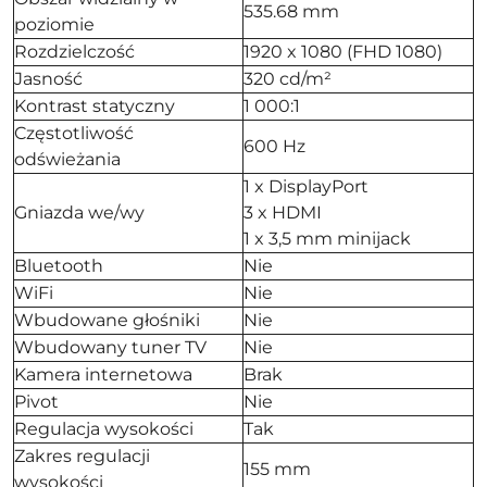
535.68 mm
poziomie
Rozdzielczość
1920 x 1080 (FHD 1080)
Jasność
320 cd/m²
Kontrast statyczny
1 000:1
Częstotliwość
600 Hz
odświeżania
1 x DisplayPort
Gniazda we/wy
3 x HDMI
1 x 3,5 mm minijack
Bluetooth
Nie
WiFi
Nie
Wbudowane głośniki
Nie
Wbudowany tuner TV
Nie
Kamera internetowa
Brak
Pivot
Nie
Regulacja wysokości
Tak
Zakres regulacji
155 mm
wysokości