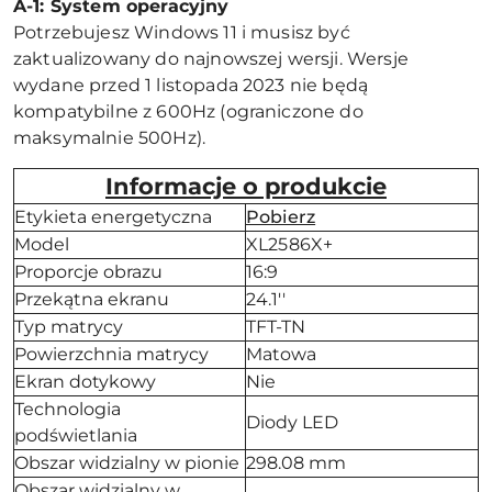
A-1: System operacyjny
Potrzebujesz Windows 11 i musisz być
zaktualizowany do najnowszej wersji. Wersje
wydane przed 1 listopada 2023 nie będą
kompatybilne z 600Hz (ograniczone do
maksymalnie 500Hz).
Informacje o produkcie
Etykieta energetyczna
Pobierz
Model
XL2586X+
Proporcje obrazu
16:9
Przekątna ekranu
24.1''
Typ matrycy
TFT-TN
Powierzchnia matrycy
Matowa
Ekran dotykowy
Nie
Technologia
Diody LED
podświetlania
Obszar widzialny w pionie
298.08 mm
Obszar widzialny w