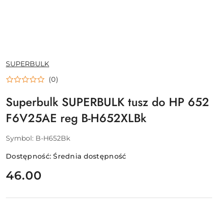
NAZWA
SUPERBULK
PRODUCENTA:
(0)
Superbulk SUPERBULK tusz do HP 652
F6V25AE reg B-H652XLBk
Symbol:
B-H652Bk
Dostępność:
Średnia dostępność
cena:
46.00