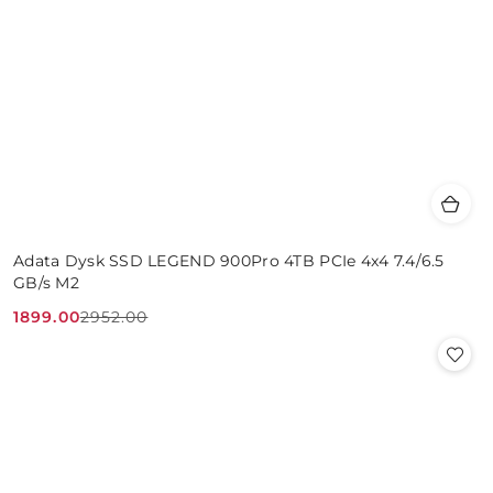
Adata Dysk SSD LEGEND 900Pro 4TB PCIe 4x4 7.4/6.5
GB/s M2
1899.00
2952.00
Cena
Cena
promocyjna:
przed
promocją: