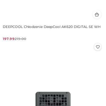
DEEPCOOL Chłodzenie DeepCool AK620 DIGITAL SE WH
197.99
219.00
Cena
Cena
promocyjna:
przed
promocją: