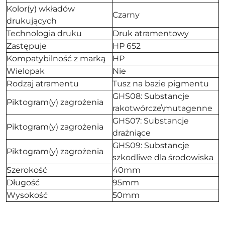
Kolor(y) wkładów
Czarny
drukujących
Technologia druku
Druk atramentowy
Zastępuje
HP 652
Kompatybilność z marką
HP
Wielopak
Nie
Rodzaj atramentu
Tusz na bazie pigmentu
GHS08: Substancje
Piktogram(y) zagrożenia
rakotwórcze\mutagenne
GHS07: Substancje
Piktogram(y) zagrożenia
drażniące
GHS09: Substancje
Piktogram(y) zagrożenia
szkodliwe dla środowiska
Szerokość
40mm
Długość
95mm
Wysokość
50mm