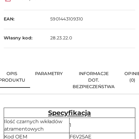
EAN:
5901443109310
Własny kod:
28.23.22.0
OPIS
PARAMETRY
INFORMACJE
OPINI
PRODUKTU
DOT.
(0)
BEZPIECZEŃSTWA
Specyfikacja
Ilość czarnych wkładów
1
atramentowych
Kod OEM
F6V25AE