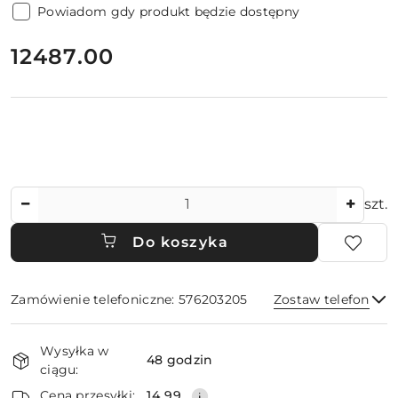
Powiadom gdy produkt będzie dostępny
cena:
12487.00
Ilość
szt.
Do koszyka
Zamówienie telefoniczne: 576203205
Zostaw telefon
Dostępność
Wysyłka w
i
48 godzin
ciągu:
dostawa
Wyślij
Cena przesyłki:
14.99