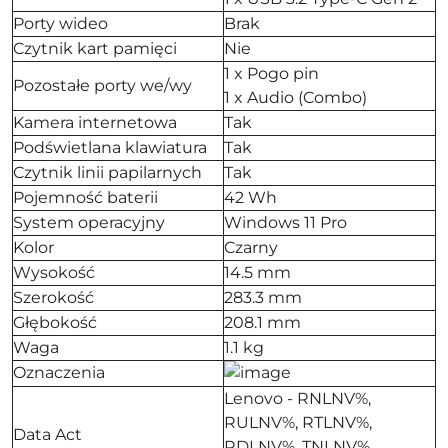
Porty wideo
Brak
Czytnik kart pamięci
Nie
1 x Pogo pin
Pozostałe porty we/wy
1 x Audio (Combo)
Kamera internetowa
Tak
Podświetlana klawiatura
Tak
Czytnik linii papilarnych
Tak
Pojemność baterii
42 Wh
System operacyjny
Windows 11 Pro
Kolor
Czarny
Wysokość
14.5 mm
Szerokość
283.3 mm
Głębokość
208.1 mm
Waga
1.1 kg
Oznaczenia
Lenovo - RNLNV%,
RULNV%, RTLNV%,
Data Act
RDLNV%, TNLNV%,