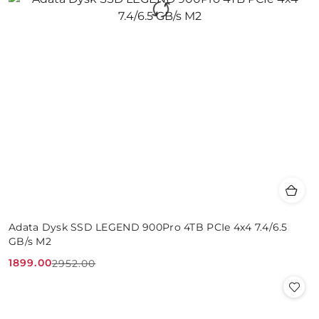
Adata Dysk SSD LEGEND 900Pro 4TB PCIe 4x4 7.4/6.5
GB/s M2
1899.00
2952.00
Cena
Cena
promocyjna:
przed
promocją: