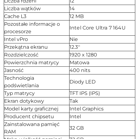
Liczba rdzeni
12
Liczba wątków
14
Cache L3
12 MB
Pozostałe informacje o
Intel Core Ultra 7 164U
procesorze
Intel vPro
Nie
Przekątna ekranu
12.3''
Rozdzielczość
1920 x 1280
Powierzchnia matrycy
Matowa
Jasność
400 nits
Technologia
Diody LED
podświetlania
Typ matrycy
TFT IPS (IPS)
Ekran dotykowy
Tak
Model karty graficznej
Intel Graphics
Producent chipsetu
Intel
Zainstalowana pamięć
32 GB
RAM