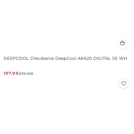
DEEPCOOL Chłodzenie DeepCool AK620 DIGITAL SE WH
197.99
219.00
Cena
Cena
promocyjna:
przed
promocją: