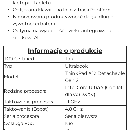
laptopa i tabletu
Odłączana klawiatura folio z TrackPoint'em
Nieprzerwana produktywność dzięki długiej
żywotności baterii
Optymalna wydajność dzięki zintegrowanemu
silnikowi AI
Informacje o produkcie
TCO Certified
Tak
Typ
Ultrabook
ThinkPad X12 Detachable
Model
Gen 2
Intel Core Ultra 7 (Copilot
Rodzina procesora
dla ver 2XXV)
Taktowanie procesora
1.1 GHz
Taktowanie (Boost)
4.8 GHz
Seria procesora
Seria pierwsza
Obsługa ECC
Nie