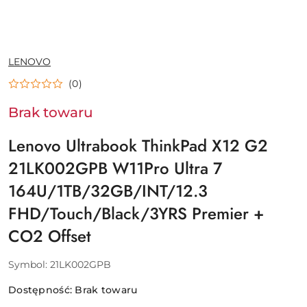
NAZWA
LENOVO
PRODUCENTA:
(0)
Brak towaru
Lenovo Ultrabook ThinkPad X12 G2
21LK002GPB W11Pro Ultra 7
164U/1TB/32GB/INT/12.3
FHD/Touch/Black/3YRS Premier +
CO2 Offset
Symbol:
21LK002GPB
Dostępność:
Brak towaru