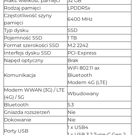
Maks. wielkość pamięci
32 GB
Rodzaj pamięci
LPDDR5x
Częstotliwość szyny
6400 MHz
pamięci
Typ dysku
SSD
Pojemność SSD
1 TB
Format szerokości SSD
M.2 2242
Interfejs dysku SSD
PCI-Express
Napęd optyczny
Brak
WiFi 802.11 ax
Komunikacja
Bluetooth
Modem 4G (LTE)
Modem WWAN (3G) / LTE
Wbudowany
(4G) / 5G
Bluetooth
5.3
Gniazda rozszerzeń
Nie
Dokowanie
Nie
1 x USB4
Porty USB
1 x USB 3.2 Type-C Gen 2