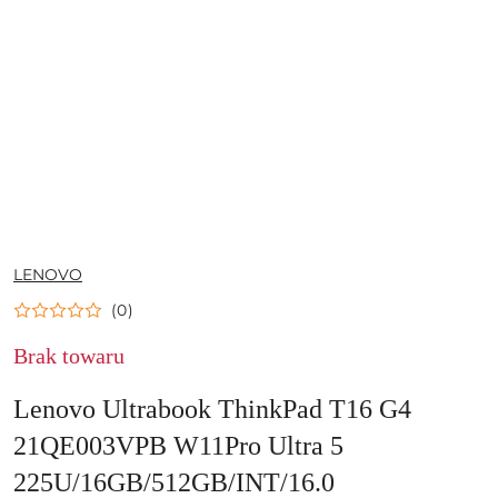
NAZWA
LENOVO
PRODUCENTA:
(0)
Brak towaru
Lenovo Ultrabook ThinkPad T16 G4
21QE003VPB W11Pro Ultra 5
225U/16GB/512GB/INT/16.0