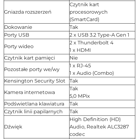
Czytnik kart
Gniazda rozszerzeń
procesorowych
(SmartCard)
Dokowanie
Tak
Porty USB
2 x USB 3.2 Type-A Gen 1
2 x Thunderbolt 4
Porty wideo
1 x HDMI
Czytnik kart pamięci
Nie
1 x RJ-45
Pozostałe porty we/wy
1 x Audio (Combo)
Kensington Security Slot
Tak
Tak
Kamera internetowa
5,0 MPix
Podświetlana klawiatura
Tak
Czytnik linii papilarnych
Tak
High Definition (HD)
Dźwięk
Audio, Realtek ALC3287
codec