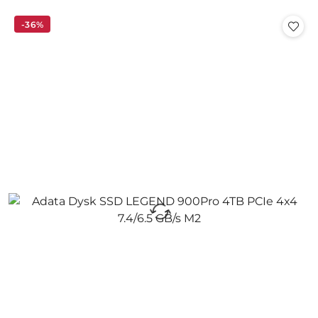
o
o
statusie:
statusie:
-36%