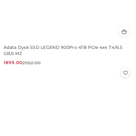
Adata Dysk SSD LEGEND 900Pro 4TB PCIe 4x4 7.4/6.5
GB/s M2
1899.00
2952.00
Cena
Cena
promocyjna:
przed
promocją: