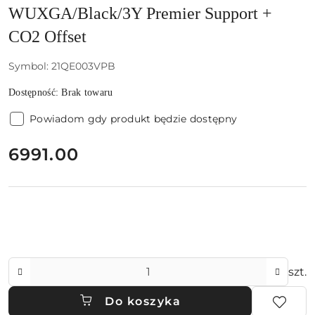
WUXGA/Black/3Y Premier Support +
CO2 Offset
Symbol:
21QE003VPB
Dostępność:
Brak towaru
Powiadom gdy produkt będzie dostępny
cena:
6991.00
Ilość
szt.
Do koszyka