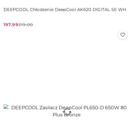
DEEPCOOL Chłodzenie DeepCool AK620 DIGITAL SE WH
197.99
219.00
Cena
Cena
promocyjna:
przed
promocją: