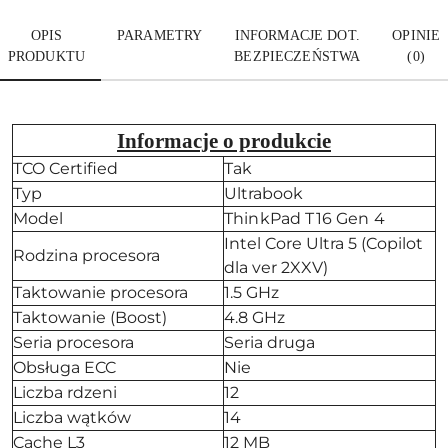
OPIS
PARAMETRY
INFORMACJE DOT.
OPINIE
PRODUKTU
BEZPIECZEŃSTWA
(0)
Informacje o produkcie
TCO Certified
Tak
Typ
Ultrabook
Model
ThinkPad T16 Gen 4
Intel Core Ultra 5 (Copilot
Rodzina procesora
dla ver 2XXV)
Taktowanie procesora
1.5 GHz
Taktowanie (Boost)
4.8 GHz
Seria procesora
Seria druga
Obsługa ECC
Nie
Liczba rdzeni
12
Liczba wątków
14
Cache L3
12 MB