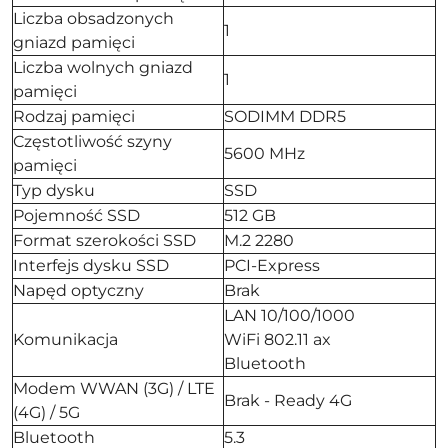
Liczba obsadzonych
1
gniazd pamięci
Liczba wolnych gniazd
1
pamięci
Rodzaj pamięci
SODIMM DDR5
Częstotliwość szyny
5600 MHz
pamięci
Typ dysku
SSD
Pojemność SSD
512 GB
Format szerokości SSD
M.2 2280
Interfejs dysku SSD
PCI-Express
Napęd optyczny
Brak
LAN 10/100/1000
Komunikacja
WiFi 802.11 ax
Bluetooth
Modem WWAN (3G) / LTE
Brak - Ready 4G
(4G) / 5G
Bluetooth
5.3