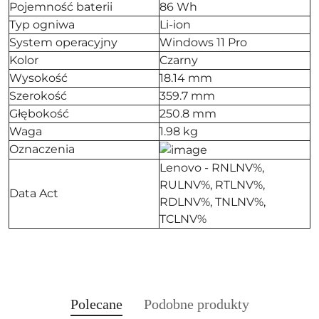
Pojemność baterii
86 Wh
Typ ogniwa
Li-ion
System operacyjny
Windows 11 Pro
Kolor
Czarny
Wysokość
18.14 mm
Szerokość
359.7 mm
Głębokość
250.8 mm
Waga
1.98 kg
Oznaczenia
Lenovo - RNLNV%,
RULNV%, RTLNV%,
Data Act
RDLNV%, TNLNV%,
TCLNV%
Produkty
Produkty
Polecane
Podobne produkty
Pomiń karuzelę produktów