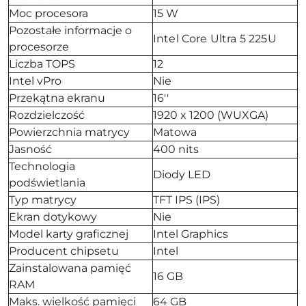
Moc procesora
15 W
Pozostałe informacje o
Intel Core Ultra 5 225U
procesorze
Liczba TOPS
12
Intel vPro
Nie
Przekątna ekranu
16''
Rozdzielczość
1920 x 1200 (WUXGA)
Powierzchnia matrycy
Matowa
Jasność
400 nits
Technologia
Diody LED
podświetlania
Typ matrycy
TFT IPS (IPS)
Ekran dotykowy
Nie
Model karty graficznej
Intel Graphics
Producent chipsetu
Intel
Zainstalowana pamięć
16 GB
RAM
Maks. wielkość pamięci
64 GB