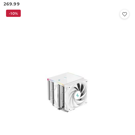
269.99
Cena:
-10%