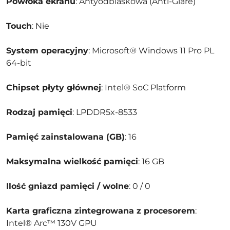
Powłoka ekranu
: Antyodblaskowa (Anti-Glare)
Touch
: Nie
System operacyjny
: Microsoft® Windows 11 Pro PL
64-bit
Chipset płyty głównej
: Intel® SoC Platform
Rodzaj pamięci
: LPDDR5x-8533
Pamięć zainstalowana (GB)
: 16
Maksymalna wielkość pamięci
: 16 GB
Ilość gniazd pamięci / wolne
: 0 / 0
Karta graficzna zintegrowana z procesorem
:
Intel® Arc™ 130V GPU