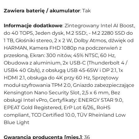
Zawiera baterię / akumulator
: Tak
Informacje dodatkowe
: Zintegrowany Intel AI Boost,
do 40 TOPS, Jeden dysk, M.2 SSD:, - M.2 2280 SSD do
1 TB, Głośniki stereo, 2 x 2 W, Dolby Atmos, dźwięk od
HARMAN, Kamera FHD 1080p na podczerwień z
przesłoną, Ekran: 300 nitów, 45% NTSC, 60 Hz,
Obudowa z aluminium, 2x USB-C (Thunderbolt 4 /
USB4 40 Gb/s), z obsługą USB 45-65W i DP 2.1, 1x
HDMI 2.1, obsługa do 4K przy 60 Hz, Sprzętowy
moduł szyfrowania TPM 2.0, Gniazdo zabezpieczające
Kensington Nano Security Slot, 2,5 x 6 mm, Bez
obsługi Intel vPro, Certyfikaty: ENERGY STAR 9.0,
EPEAT Gold Registered, ErP Lot 6/26,, RoHS
compliant, TCO Certified 10.0, TÜV Rheinland Low
Blue Light
Gwarancja producenta [mies.]
: 36