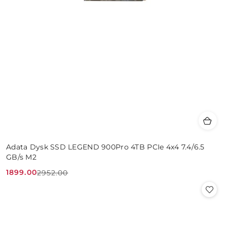
Adata Dysk SSD LEGEND 900Pro 4TB PCIe 4x4 7.4/6.5
GB/s M2
1899.00
2952.00
Cena
Cena
promocyjna:
przed
promocją: