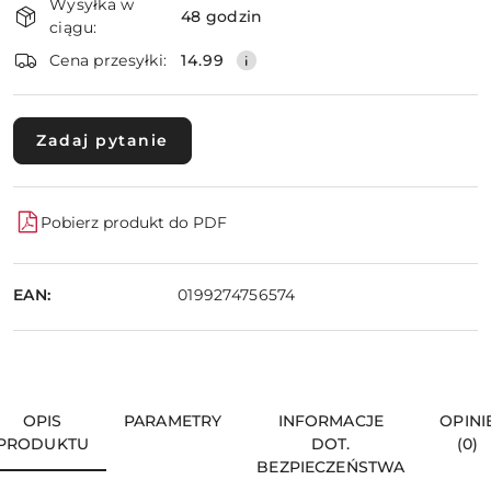
Wysyłka w
i
48 godzin
ciągu:
dostawa
Wyślij
Cena przesyłki:
14.99
Zadaj pytanie
Pobierz produkt do PDF
EAN:
0199274756574
OPIS
PARAMETRY
INFORMACJE
OPINI
PRODUKTU
DOT.
(0)
BEZPIECZEŃSTWA