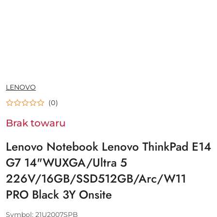
NAZWA
LENOVO
PRODUCENTA:
(0)
Brak towaru
Lenovo Notebook Lenovo ThinkPad E14
G7 14"WUXGA/Ultra 5
226V/16GB/SSD512GB/Arc/W11
PRO Black 3Y Onsite
Symbol:
21U2007SPB