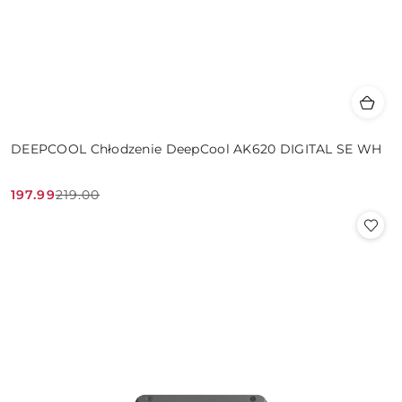
DEEPCOOL Chłodzenie DeepCool AK620 DIGITAL SE WH
197.99
219.00
Cena
Cena
promocyjna:
przed
promocją: