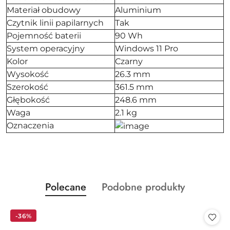
Materiał obudowy
Aluminium
Czytnik linii papilarnych
Tak
Pojemność baterii
90 Wh
System operacyjny
Windows 11 Pro
Kolor
Czarny
Wysokość
26.3 mm
Szerokość
361.5 mm
Głębokość
248.6 mm
Waga
2.1 kg
Oznaczenia
Produkty
Produkty
Polecane
Podobne produkty
Pomiń karuzelę produktów
o
o
statusie:
statusie:
-36%