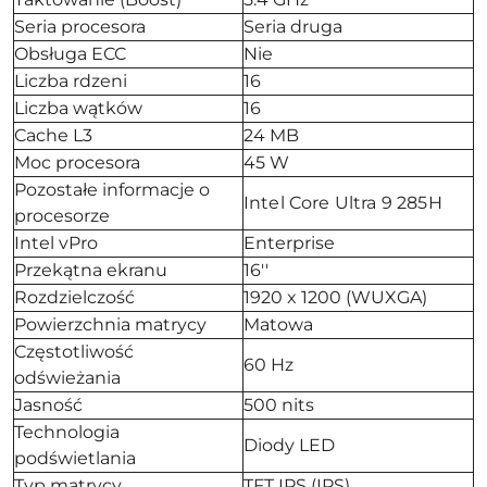
Seria procesora
Seria druga
Obsługa ECC
Nie
Liczba rdzeni
16
Liczba wątków
16
Cache L3
24 MB
Moc procesora
45 W
Pozostałe informacje o
Intel Core Ultra 9 285H
procesorze
Intel vPro
Enterprise
Przekątna ekranu
16''
Rozdzielczość
1920 x 1200 (WUXGA)
Powierzchnia matrycy
Matowa
Częstotliwość
60 Hz
odświeżania
Jasność
500 nits
Technologia
Diody LED
podświetlania
Typ matrycy
TFT IPS (IPS)