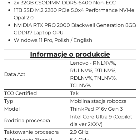
2x 32GB CSODIMM DDR5-6400 Non-ECC
1TB SSD M.2 2280 PCIe 5.0x4 Performance NVMe
Opal 2.0
NVIDIA RTX PRO 2000 Blackwell Generation 8GB
GDDR7 Laptop GPU
Windows 11 Pro, Polish / English
Informacje o produkcie
Lenovo - RNLNV%,
RULNV%, RTLNV%,
Data Act
RDLNV%, TNLNV%,
TCLNV%
TCO Certified
Tak
Typ
Mobilna stacja robocza
Model
ThinkPad P16v Gen 3
Intel Core Ultra 9 (Copilot
Rodzina procesora
dla ver 2XXV)
Taktowanie procesora
2.9 GHz
Taktowanie (Boost)
5.4 GHz