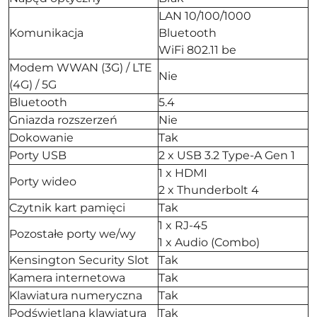
LAN 10/100/1000
Komunikacja
Bluetooth
WiFi 802.11 be
Modem WWAN (3G) / LTE
Nie
(4G) / 5G
Bluetooth
5.4
Gniazda rozszerzeń
Nie
Dokowanie
Tak
Porty USB
2 x USB 3.2 Type-A Gen 1
1 x HDMI
Porty wideo
2 x Thunderbolt 4
Czytnik kart pamięci
Tak
1 x RJ-45
Pozostałe porty we/wy
1 x Audio (Combo)
Kensington Security Slot
Tak
Kamera internetowa
Tak
Klawiatura numeryczna
Tak
Podświetlana klawiatura
Tak