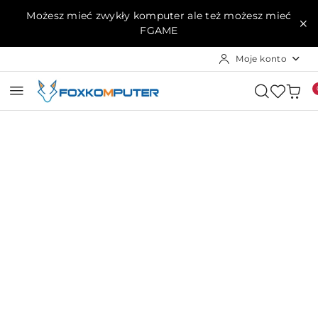
Przejdź do treści głównej
Przejdź do wyszukiwarki
Przejdź do moje konto
Przejdź do menu głównego
Przejdź do opisu produktu
Przejdź do stopki
Możesz mieć zwykły komputer ale też możesz mieć
FGAME
Moje konto