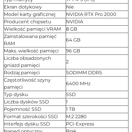
Ekran dotykowy
Nie
Model karty graficznej
NVIDIA RTX Pro 2000
Producent chipsetu
NVIDIA
Wielkość pamięci VRAM
8 GB
Zainstalowana pamięć
64 GB
RAM
Maks. wielkość pamięci
96 GB
Liczba obsadzonych
2
gniazd pamięci
Rodzaj pamięci
SODIMM DDR5
Częstotliwość szyny
6400 MHz
pamięci
Typ dysku
SSD
Liczba dysków SSD
1
Pojemność SSD
1 TB
Format szerokości SSD
M.2 2280
Interfejs dysku SSD
PCI-Express
Napęd optyczny
Brak