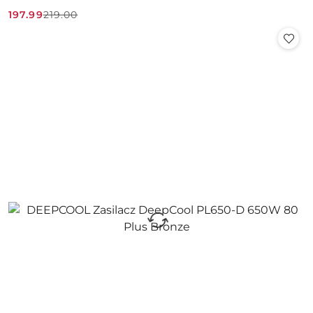
197.99
219.00
Cena
Cena
promocyjna:
przed
promocją: