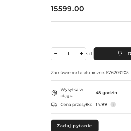
cena:
15599.00
Ilość
szt.
D
Zamówienie telefoniczne: 576203205
Dostępność
Wysyłka w
i
48 godzin
ciągu:
dostawa
Cena przesyłki:
14.99
Zadaj pytanie