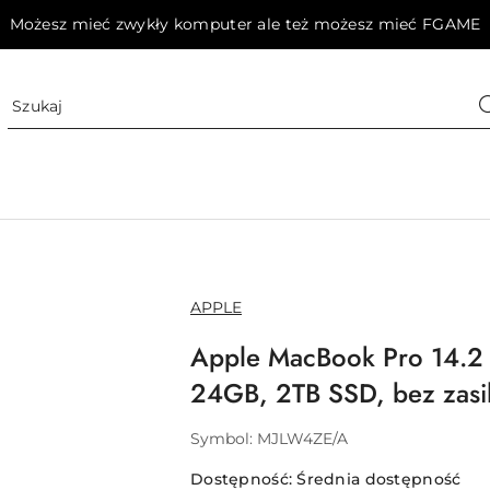
Możesz mieć zwykły komputer ale też możesz mieć FGAME
NAZWA
APPLE
PRODUCENTA:
Apple MacBook Pro 14.2 
24GB, 2TB SSD, bez zasi
Symbol:
MJLW4ZE/A
Dostępność:
Średnia dostępność