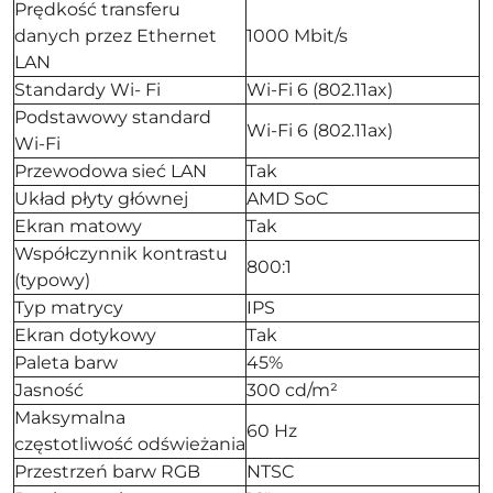
Prędkość transferu
danych przez Ethernet
1000 Mbit/s
LAN
Standardy Wi- Fi
Wi-Fi 6 (802.11ax)
Podstawowy standard
Wi-Fi 6 (802.11ax)
Wi-Fi
Przewodowa sieć LAN
Tak
Układ płyty głównej
AMD SoC
Ekran matowy
Tak
Współczynnik kontrastu
800:1
(typowy)
Typ matrycy
IPS
Ekran dotykowy
Tak
Paleta barw
45%
Jasność
300 cd/m²
Maksymalna
60 Hz
częstotliwość odświeżania
Przestrzeń barw RGB
NTSC