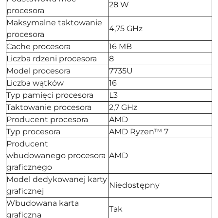
28 W
procesora
Maksymalne taktowanie
4,75 GHz
procesora
Cache procesora
16 MB
Liczba rdzeni procesora
8
Model procesora
7735U
Liczba wątków
16
Typ pamięci procesora
L3
Taktowanie procesora
2,7 GHz
Producent procesora
AMD
Typ procesora
AMD Ryzen™ 7
Producent
wbudowanego procesora
AMD
graficznego
Model dedykowanej karty
Niedostępny
graficznej
Wbudowana karta
Tak
graficzna