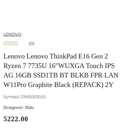
NAZWA
LENOVO
PRODUCENTA:
(0)
Lenovo Lenovo ThinkPad E16 Gen 2
Ryzen 7 7735U 16"WUXGA Touch IPS
AG 16GB SSD1TB BT BLKB FPR LAN
W11Pro Graphite Black (REPACK) 2Y
Symbol:
21M5001EUS
Dostępność:
Mało
cena:
5222.00