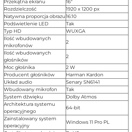
Przekątna ekranu
16"
Rozdzielczość
1920 x 1200 px
Natywna proporcja obrazu
16:10
Podświetlenie LED
Tak
Typ HD
WUXGA
Ilość wbudowanych
2
mikrofonów
Ilość wbudowanych
2
głośników
Moc głośnika
2 W
Producent głośników
Harman Kardon
Układ audio
Senary SN6141
Wbudowany mikrofon
Tak
System dźwięku
Dolby Atmos
Architektura systemu
64-bit
operacyjnego
Zainstalowany system
Windows 11 Pro PL
operacyjny