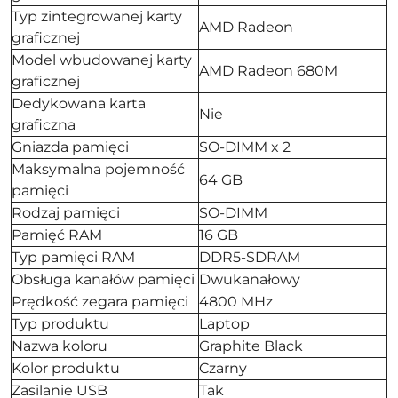
Typ zintegrowanej karty
AMD Radeon
graficznej
Model wbudowanej karty
AMD Radeon 680M
graficznej
Dedykowana karta
Nie
graficzna
Gniazda pamięci
SO-DIMM x 2
Maksymalna pojemność
64 GB
pamięci
Rodzaj pamięci
SO-DIMM
Pamięć RAM
16 GB
Typ pamięci RAM
DDR5-SDRAM
Obsługa kanałów pamięci
Dwukanałowy
Prędkość zegara pamięci
4800 MHz
Typ produktu
Laptop
Nazwa koloru
Graphite Black
Kolor produktu
Czarny
Zasilanie USB
Tak