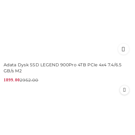
Adata Dysk SSD LEGEND 900Pro 4TB PCIe 4x4 7.4/6.5
GB/s M2
2952.00
1899.00
Cena
Cena
promocyjna:
przed
promocją: