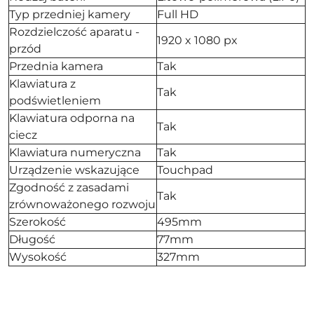
Typ przedniej kamery
Full HD
Rozdzielczość aparatu -
1920 x 1080 px
przód
Przednia kamera
Tak
Klawiatura z
Tak
podświetleniem
Klawiatura odporna na
Tak
ciecz
Klawiatura numeryczna
Tak
Urządzenie wskazujące
Touchpad
Zgodność z zasadami
Tak
zrównoważonego rozwoju
Szerokość
495mm
Długość
77mm
Wysokość
327mm