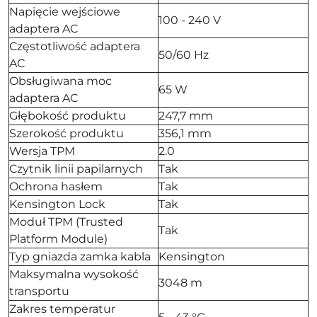
Napięcie wejściowe
100 - 240 V
adaptera AC
Częstotliwość adaptera
50/60 Hz
AC
Obsługiwana moc
65 W
adaptera AC
Głębokość produktu
247,7 mm
Szerokość produktu
356,1 mm
Wersja TPM
2.0
Czytnik linii papilarnych
Tak
Ochrona hasłem
Tak
Kensington Lock
Tak
Moduł TPM (Trusted
Tak
Platform Module)
Typ gniazda zamka kabla
Kensington
Maksymalna wysokość
3048 m
transportu
Zakres temperatur