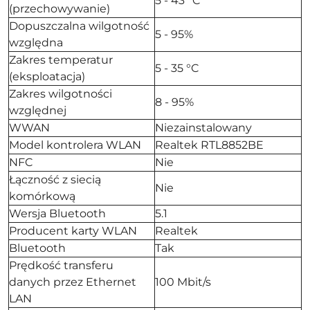
5 - 43 °C
(przechowywanie)
Dopuszczalna wilgotność
5 - 95%
względna
Zakres temperatur
5 - 35 °C
(eksploatacja)
Zakres wilgotności
8 - 95%
względnej
WWAN
Niezainstalowany
Model kontrolera WLAN
Realtek RTL8852BE
NFC
Nie
Łączność z siecią
Nie
komórkową
Wersja Bluetooth
5.1
Producent karty WLAN
Realtek
Bluetooth
Tak
Prędkość transferu
danych przez Ethernet
100 Mbit/s
LAN