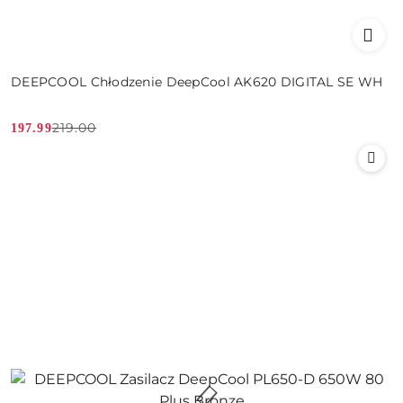
DEEPCOOL Chłodzenie DeepCool AK620 DIGITAL SE WH
219.00
197.99
Cena
Cena
promocyjna:
przed
promocją: