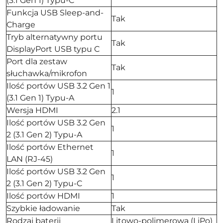
(3.1 Gen 1) Typu-C
Funkcja USB Sleep-and-
Tak
Charge
Tryb alternatywny portu
Tak
DisplayPort USB typu C
Port dla zestaw
Tak
słuchawka/mikrofon
Ilość portów USB 3.2 Gen 1
1
(3.1 Gen 1) Typu-A
Wersja HDMI
2.1
Ilość portów USB 3.2 Gen
1
2 (3.1 Gen 2) Typu-A
Ilość portów Ethernet
1
LAN (RJ-45)
Ilość portów USB 3.2 Gen
1
2 (3.1 Gen 2) Typu-C
Ilość portów HDMI
1
Szybkie ładowanie
Tak
Rodzaj baterii
Litowo-polimerowa (LiPo)