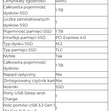
Certyfikaty zgodności
RoHS
Całkowita pojemność
1 TB
dysków SSD
Liczba zainstalowanych
1
dysków SSD
Pojemność pamięci SSD
1 TB
Interfejs pamięci SSD
PCI Express 4.0
Typ dysku SSD
M.2
Typ pamięci SSD
TLC
NVMe
Tak
Całkowita pojemność
1 TB
dysków
Napęd optyczny
Nie
Zintegrowany czytnik kart
Nie
Nośniki
SSD
Porty USB Sleep-and-
1
Charge
Ilość portów USB 3.2 Gen 1
1