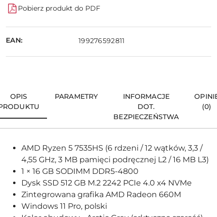
Pobierz produkt do PDF
EAN:
199276592811
OPIS
PARAMETRY
INFORMACJE
OPINI
PRODUKTU
DOT.
(0)
BEZPIECZEŃSTWA
AMD Ryzen 5 7535HS (6 rdzeni / 12 wątków, 3,3 /
4,55 GHz, 3 MB pamięci podręcznej L2 / 16 MB L3)
1 × 16 GB SODIMM DDR5-4800
Dysk SSD 512 GB M.2 2242 PCIe 4.0 x4 NVMe
Zintegrowana grafika AMD Radeon 660M
Windows 11 Pro, polski