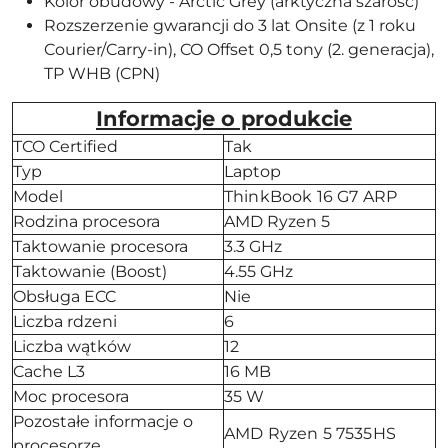
Kolor obudowy - Arctic Grey (arktyczna szarość)
Rozszerzenie gwarancji do 3 lat Onsite (z 1 roku
Courier/Carry-in), CO Offset 0,5 tony (2. generacja),
TP WHB (CPN)
Informacje o produkcie
TCO Certified
Tak
Typ
Laptop
Model
ThinkBook 16 G7 ARP
Rodzina procesora
AMD Ryzen 5
Taktowanie procesora
3.3 GHz
Taktowanie (Boost)
4.55 GHz
Obsługa ECC
Nie
Liczba rdzeni
6
Liczba wątków
12
Cache L3
16 MB
Moc procesora
35 W
Pozostałe informacje o
AMD Ryzen 5 7535HS
procesorze