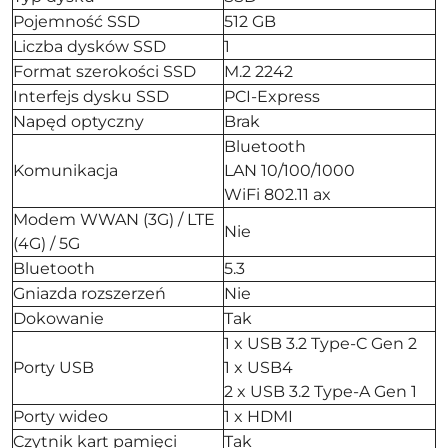
Pojemność SSD
512 GB
Liczba dysków SSD
1
Format szerokości SSD
M.2 2242
Interfejs dysku SSD
PCI-Express
Napęd optyczny
Brak
Bluetooth
Komunikacja
LAN 10/100/1000
WiFi 802.11 ax
Modem WWAN (3G) / LTE
Nie
(4G) / 5G
Bluetooth
5.3
Gniazda rozszerzeń
Nie
Dokowanie
Tak
1 x USB 3.2 Type-C Gen 2
Porty USB
1 x USB4
2 x USB 3.2 Type-A Gen 1
Porty wideo
1 x HDMI
Czytnik kart pamięci
Tak