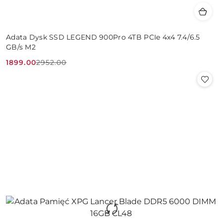
Adata Dysk SSD LEGEND 900Pro 4TB PCIe 4x4 7.4/6.5
GB/s M2
1899.00
2952.00
Cena
Cena
promocyjna:
przed
promocją: