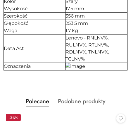
Kolor
Szary
Wysokość
17.5 mm
Szerokość
356 mm
Głębokość
253.5 mm
Waga
1.7 kg
Lenovo - RNLNV%,
RULNV%, RTLNV%,
Data Act
RDLNV%, TNLNV%,
TCLNV%
Oznaczenia
Produkty
Produkty
Polecane
Podobne produkty
Pomiń karuzelę produktów
o
o
statusie:
statusie:
-36%