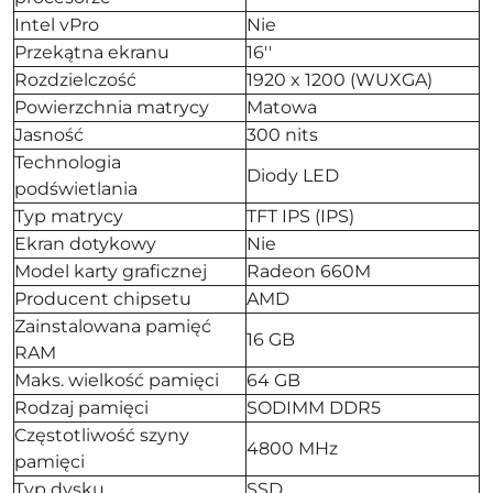
Intel vPro
Nie
Przekątna ekranu
16''
Rozdzielczość
1920 x 1200 (WUXGA)
Powierzchnia matrycy
Matowa
Jasność
300 nits
Technologia
Diody LED
podświetlania
Typ matrycy
TFT IPS (IPS)
Ekran dotykowy
Nie
Model karty graficznej
Radeon 660M
Producent chipsetu
AMD
Zainstalowana pamięć
16 GB
RAM
Maks. wielkość pamięci
64 GB
Rodzaj pamięci
SODIMM DDR5
Częstotliwość szyny
4800 MHz
pamięci
Typ dysku
SSD