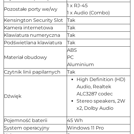
1 x RJ-45
Pozostałe porty we/wy
1 x Audio (Combo)
Kensington Security Slot
Tak
Kamera internetowa
Tak
Klawiatura numeryczna
Tak
Podświetlana klawiatura
Tak
ABS
Materiał obudowy
PC
Aluminium
Czytnik linii papilarnych
Tak
High Definition (HD)
Audio, Realtek
ALC3287 codec
Dźwięk
Stereo speakers, 2W
x2, Dolby Audio
Pojemność baterii
45 Wh
System operacyjny
Windows 11 Pro