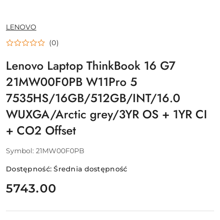
NAZWA
LENOVO
PRODUCENTA:
(0)
Lenovo Laptop ThinkBook 16 G7
21MW00F0PB W11Pro 5
7535HS/16GB/512GB/INT/16.0
WUXGA/Arctic grey/3YR OS + 1YR CI
+ CO2 Offset
Symbol:
21MW00F0PB
Dostępność:
Średnia dostępność
cena:
5743.00