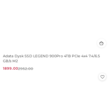
Adata Dysk SSD LEGEND 900Pro 4TB PCIe 4x4 7.4/6.5
GB/s M2
1899.00
2952.00
Cena
Cena
promocyjna:
przed
promocją: