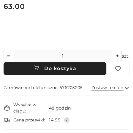
cena:
63.00
Ilość
szt.
Do koszyka
Zamówienie telefoniczne: 576203205
Zostaw telefon
Dostępność
Wysyłka w
i
48 godzin
ciągu:
dostawa
Wyślij
Cena przesyłki:
14.99