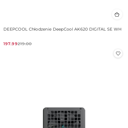
DEEPCOOL Chłodzenie DeepCool AK620 DIGITAL SE WH
197.99
219.00
Cena
Cena
promocyjna:
przed
promocją: