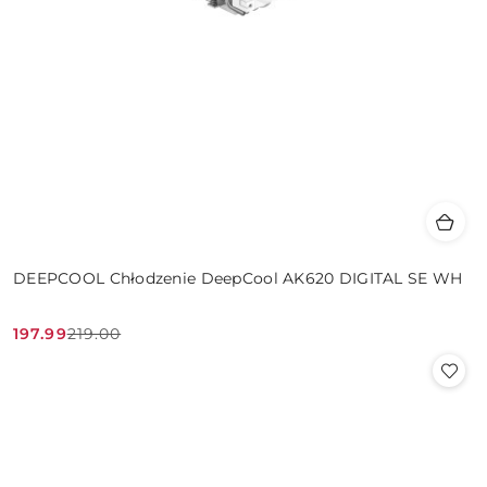
DEEPCOOL Chłodzenie DeepCool AK620 DIGITAL SE WH
197.99
219.00
Cena
Cena
promocyjna:
przed
promocją: