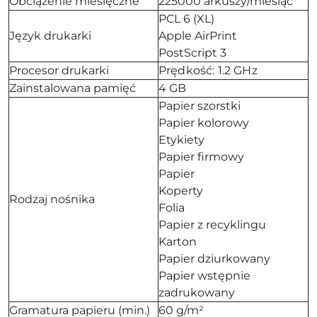
Obciążenie miesięczne
225000 arkuszy/miesiąc
PCL 6 (XL)
Język drukarki
Apple AirPrint
PostScript 3
Procesor drukarki
Prędkość: 1.2 GHz
Zainstalowana pamięć
4 GB
Papier szorstki
Papier kolorowy
Etykiety
Papier firmowy
Papier
Koperty
Rodzaj nośnika
Folia
Papier z recyklingu
Karton
Papier dziurkowany
Papier wstępnie
zadrukowany
Gramatura papieru (min.)
60 g/m²