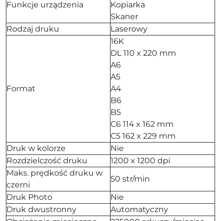
Funkcje urządzenia
Kopiarka
Skaner
Rodzaj druku
Laserowy
16K
DL 110 x 220 mm
A6
A5
Format
A4
B6
B5
C6 114 x 162 mm
C5 162 x 229 mm
Druk w kolorze
Nie
Rozdzielczość druku
1200 x 1200 dpi
Maks. prędkość druku w
50 str/min
czerni
Druk Photo
Nie
Druk dwustronny
Automatyczny