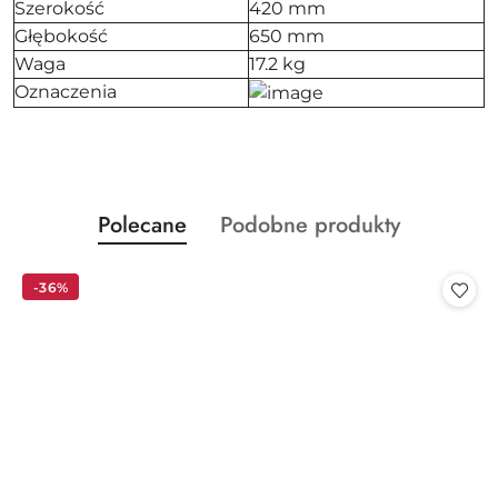
Szerokość
420 mm
Głębokość
650 mm
Waga
17.2 kg
Oznaczenia
Produkty
Produkty
Polecane
Podobne produkty
Pomiń karuzelę produktów
o
o
statusie:
statusie:
-36%