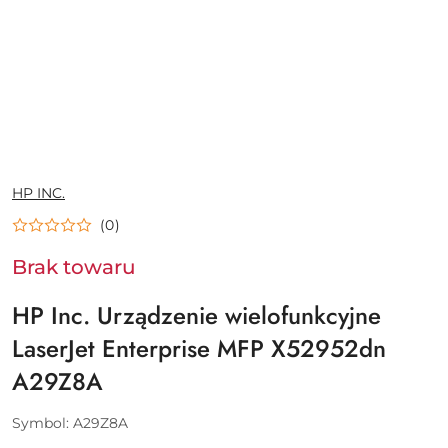
NAZWA
HP INC.
PRODUCENTA:
(0)
Brak towaru
HP Inc. Urządzenie wielofunkcyjne
LaserJet Enterprise MFP X52952dn
A29Z8A
Symbol:
A29Z8A