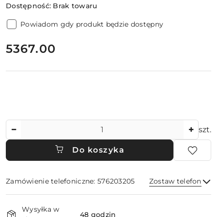
Dostępność:
Brak towaru
Powiadom gdy produkt będzie dostępny
cena:
5367.00
Ilość
szt.
Do koszyka
Zamówienie telefoniczne: 576203205
Zostaw telefon
Dostępność
Wysyłka w
i
48 godzin