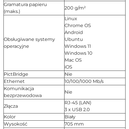
Gramatura papieru
200 g/m²
(maks.)
Linux
Chrome OS
Android
Obsługiwane systemy
Ubuntu
operacyjne
Windows 11
Windows 10
Mac OS
iOS
PictBridge
Nie
Ethernet
10/100/1000 Mb/s
Komunikacja
Nie
bezprzewodowa
RJ-45 (LAN)
Złącza
3 x USB 2.0
Kolor
Biały
Wysokość
705 mm