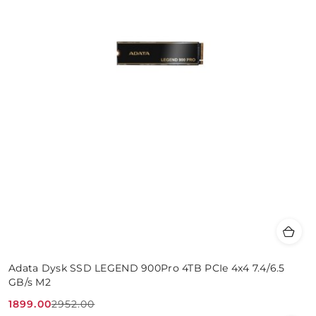
Adata Dysk SSD LEGEND 900Pro 4TB PCIe 4x4 7.4/6.5
GB/s M2
1899.00
2952.00
Cena
Cena