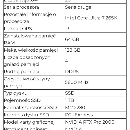
Seria procesora
Seria druga
Pozostałe informacje o
Intel Core Ultra 7 265K
procesorze
Liczba TOPS
13
Zainstalowana pamięć
64 GB
RAM
Maks. wielkość pamięci
128 GB
Liczba obsadzonych
4
gniazd pamięci
Rodzaj pamięci
DDR5
Częstotliwość szyny
5600 MHz
pamięci
Typ dysku
SSD
Pojemność SSD
1 TB
Format szerokości SSD
M.2 2280
Interfejs dysku SSD
PCI-Express
Model karty graficznej
NVIDIA RTX Pro 2000
Producent chipsetu
NVIDIA