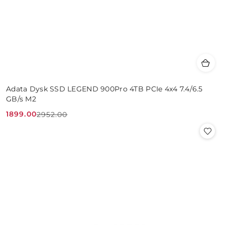
Adata Dysk SSD LEGEND 900Pro 4TB PCIe 4x4 7.4/6.5
GB/s M2
1899.00
2952.00
Cena
Cena
promocyjna:
przed
promocją: