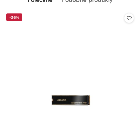
Pomiń karuzelę produktów
o
o
statusie:
statusie:
-36%