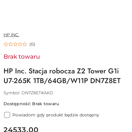
NAZWA
HP INC.
PRODUCENTA:
(0)
Brak towaru
HP Inc. Stacja robocza Z2 Tower G1i
U7-265K 1TB/64GB/W11P DN7Z8ET
Symbol:
DN7Z8ET#AKD
Dostępność:
Brak towaru
Powiadom gdy produkt będzie dostępny
cena:
24533.00