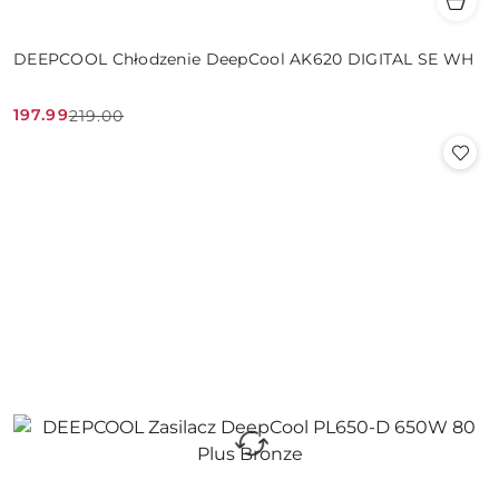
DEEPCOOL Chłodzenie DeepCool AK620 DIGITAL SE WH
197.99
219.00
Cena
Cena
promocyjna:
przed
promocją: