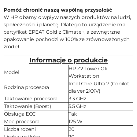
Pomóż chronić naszą wspólną przyszłość
W HP dbamy o wpływ naszych produktów na ludzi,
społeczności i planetę. Dlatego to urządzenie ma
certyfikat EPEAT Gold z Climate+, a zewnętrzne
opakowanie pochodzi w 100% ze zrównoważonych
źródeł.
Informacje o produkcie
HP Z2 Tower G1i
Model
Workstation
Intel Core Ultra 7 (Copilot
Rodzina procesora
dla ver 2XXV)
Taktowanie procesora
3.3 GHz
Taktowanie (Boost)
5.5 GHz
Obsługa ECC
Tak
Moc procesora
125 W
Liczba rdzeni
20
Liczba wątków
20