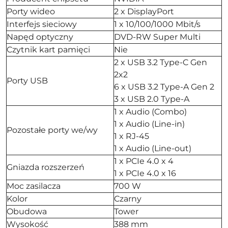
Porty wideo
2 x DisplayPort
Interfejs sieciowy
1 x 10/100/1000 Mbit/s
Napęd optyczny
DVD-RW Super Multi
Czytnik kart pamięci
Nie
2 x USB 3.2 Type-C Gen
2x2
Porty USB
6 x USB 3.2 Type-A Gen 2
3 x USB 2.0 Type-A
1 x Audio (Combo)
1 x Audio (Line-in)
Pozostałe porty we/wy
1 x RJ-45
1 x Audio (Line-out)
1 x PCIe 4.0 x 4
Gniazda rozszerzeń
1 x PCIe 4.0 x 16
Moc zasilacza
700 W
Kolor
Czarny
Obudowa
Tower
Wysokość
388 mm