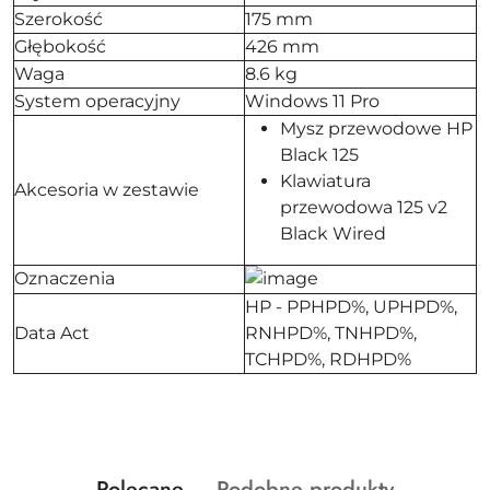
Szerokość
175 mm
Głębokość
426 mm
Waga
8.6 kg
System operacyjny
Windows 11 Pro
Mysz przewodowe HP
Black 125
Klawiatura
Akcesoria w zestawie
przewodowa 125 v2
Black Wired
Oznaczenia
HP - PPHPD%, UPHPD%,
Data Act
RNHPD%, TNHPD%,
TCHPD%, RDHPD%
Produkty
Produkty
Polecane
Podobne produkty