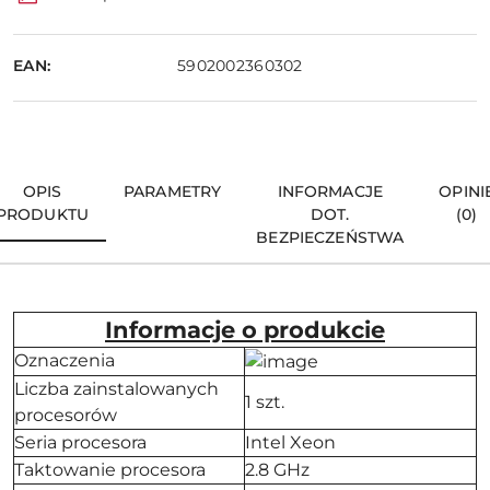
EAN:
5902002360302
OPIS
PARAMETRY
INFORMACJE
OPINI
PRODUKTU
DOT.
(0)
BEZPIECZEŃSTWA
Informacje o produkcie
Oznaczenia
Liczba zainstalowanych
1 szt.
procesorów
Seria procesora
Intel Xeon
Taktowanie procesora
2.8 GHz