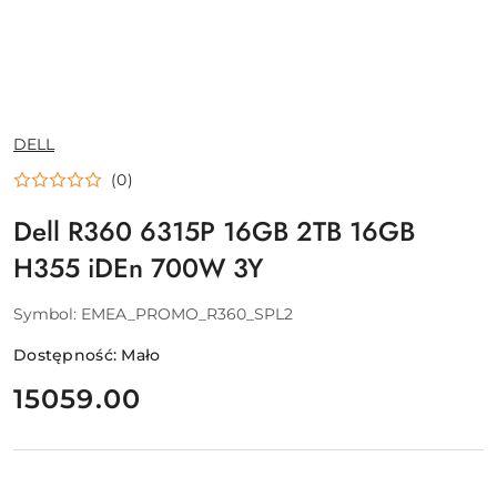
NAZWA
DELL
PRODUCENTA:
(0)
Dell R360 6315P 16GB 2TB 16GB
H355 iDEn 700W 3Y
Symbol:
EMEA_PROMO_R360_SPL2
Dostępność:
Mało
cena:
15059.00