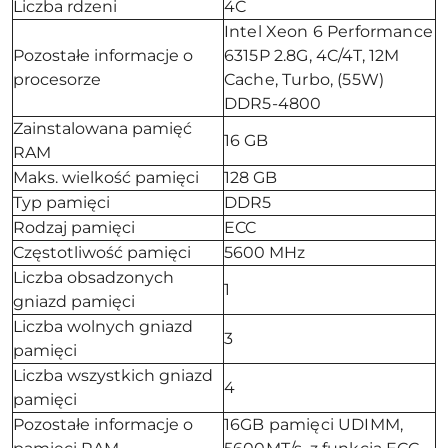
Liczba rdzeni
4C
Intel Xeon 6 Performance
Pozostałe informacje o
6315P 2.8G, 4C/4T, 12M
procesorze
Cache, Turbo, (55W)
DDR5-4800
Zainstalowana pamięć
16 GB
RAM
Maks. wielkość pamięci
128 GB
Typ pamięci
DDR5
Rodzaj pamięci
ECC
Częstotliwość pamięci
5600 MHz
Liczba obsadzonych
1
gniazd pamięci
Liczba wolnych gniazd
3
pamięci
Liczba wszystkich gniazd
4
pamięci
Pozostałe informacje o
16GB pamięci UDIMM,