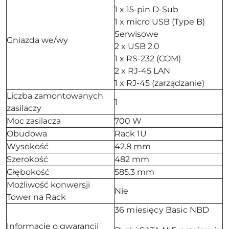
1 x 15-pin D-Sub
1 x micro USB (Type B)
Serwisowe
Gniazda we/wy
2 x USB 2.0
1 x RS-232 (COM)
2 x RJ-45 LAN
1 x RJ-45 (zarządzanie)
Liczba zamontowanych
1
zasilaczy
Moc zasilacza
700 W
Obudowa
Rack 1U
Wysokość
42.8 mm
Szerokość
482 mm
Głębokość
585.3 mm
Możliwość konwersji
Nie
Tower na Rack
36 miesięcy Basic NBD
Informacje o gwarancji