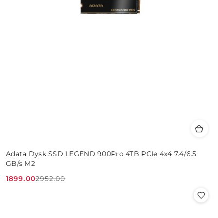
Adata Dysk SSD LEGEND 900Pro 4TB PCIe 4x4 7.4/6.5
GB/s M2
1899.00
2952.00
Cena
Cena
promocyjna:
przed
promocją: