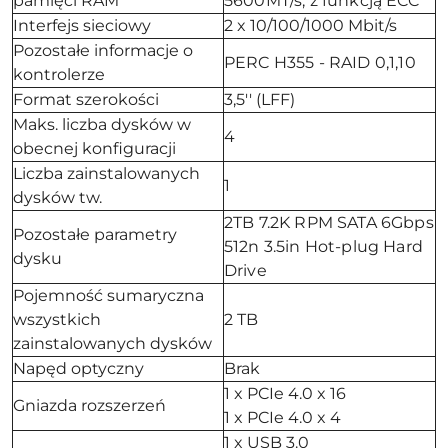
pamięci RAM
5600MT/s, z funkcją ECC
Interfejs sieciowy
2 x 10/100/1000 Mbit/s
Pozostałe informacje o
PERC H355 - RAID 0,1,10
kontrolerze
Format szerokości
3,5'' (LFF)
Maks. liczba dysków w
4
obecnej konfiguracji
Liczba zainstalowanych
1
dysków tw.
2TB 7.2K RPM SATA 6Gbps
Pozostałe parametry
512n 3.5in Hot-plug Hard
dysku
Drive
Pojemność sumaryczna
wszystkich
2 TB
zainstalowanych dysków
Napęd optyczny
Brak
1 x PCIe 4.0 x 16
Gniazda rozszerzeń
1 x PCIe 4.0 x 4
1 x USB 3.0