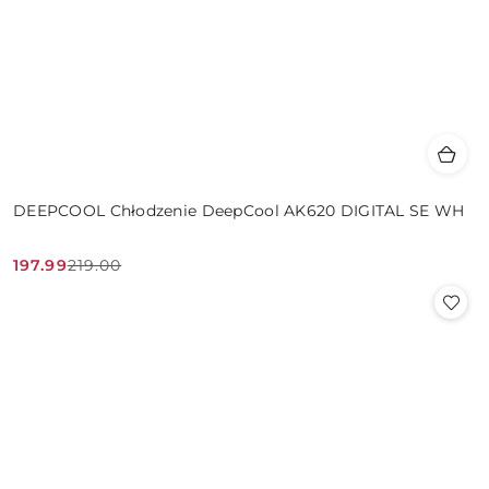
DEEPCOOL Chłodzenie DeepCool AK620 DIGITAL SE WH
197.99
219.00
Cena
Cena
promocyjna:
przed
promocją: