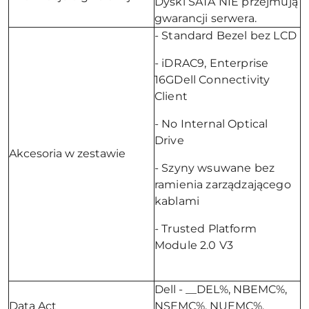
Dyski SATA NIE przejmują
gwarancji serwera.
- Standard Bezel bez LCD
- iDRAC9, Enterprise
16GDell Connectivity
Client
- No Internal Optical
Drive
Akcesoria w zestawie
- Szyny wsuwane bez
ramienia zarządzającego
kablami
- Trusted Platform
Module 2.0 V3
Dell - __DEL%, NBEMC%,
Data Act
NSEMC%, NUEMC%,