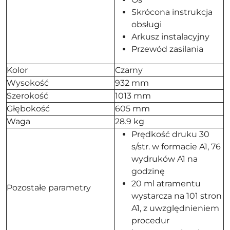
Skrócona instrukcja
obsługi
Arkusz instalacyjny
Przewód zasilania
Kolor
Czarny
Wysokość
932 mm
Szerokość
1013 mm
Głębokość
605 mm
Waga
28.9 kg
Prędkość druku 30
s/str. w formacie A1, 76
wydruków A1 na
godzinę
20 ml atramentu
Pozostałe parametry
wystarcza na 101 stron
A1, z uwzględnieniem
procedur