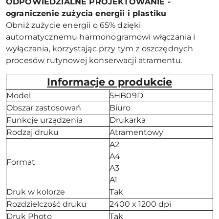
ODPOWIEDZIALNE PROJEKTOWANIE -
ograniczenie zużycia energii i plastiku
Obniż zużycie energii o 65% dzięki
automatycznemu harmonogramowi włączania i
wyłączania, korzystając przy tym z oszczędnych
procesów rutynowej konserwacji atramentu.
Informacje o produkcie
Model
5HB09D
Obszar zastosowań
Biuro
Funkcje urządzenia
Drukarka
Rodzaj druku
Atramentowy
A2
A4
Format
A3
A1
Druk w kolorze
Tak
Rozdzielczość druku
2400 x 1200 dpi
Druk Photo
Tak