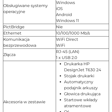
Windows
Obsługiwane systemy
iOS
operacyjne
Android
Windows 11
PictBridge
Nie
Ethernet
10/100/1000 Mb/s
Komunikacja
WiFi Direct
bezprzewodowa
WiFi
RJ-45 (LAN)
Złącza
1 x USB 2.0
Drukarka HP
DesignJet T630 24
Stojak drukarki
Automatyczny
podajnik arkuszy
Głowica drukująca
Startowe wkłady
Akcesoria w zestawie
atramentowe
Oś