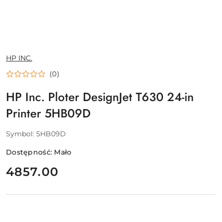
NAZWA
HP INC.
PRODUCENTA:
(0)
HP Inc. Ploter DesignJet T630 24-in
Printer 5HB09D
Symbol:
5HB09D
Dostępność:
Mało
cena:
4857.00