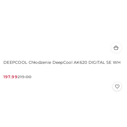
DEEPCOOL Chłodzenie DeepCool AK620 DIGITAL SE WH
197.99
219.00
Cena
Cena
promocyjna:
przed
promocją: