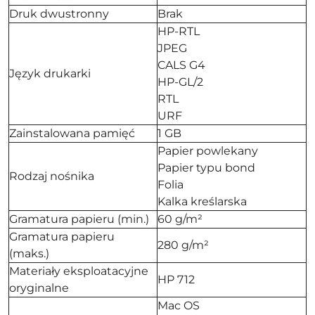
Druk dwustronny
Brak
HP-RTL
JPEG
CALS G4
Język drukarki
HP-GL/2
RTL
URF
Zainstalowana pamięć
1 GB
Papier powlekany
Papier typu bond
Rodzaj nośnika
Folia
Kalka kreślarska
Gramatura papieru (min.)
60 g/m²
Gramatura papieru
280 g/m²
(maks.)
Materiały eksploatacyjne
HP 712
oryginalne
Mac OS