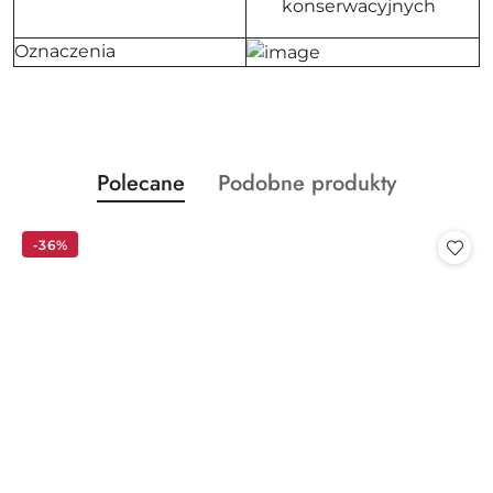
konserwacyjnych
Oznaczenia
Produkty
Produkty
Polecane
Podobne produkty
Pomiń karuzelę produktów
o
o
statusie:
statusie:
-36%