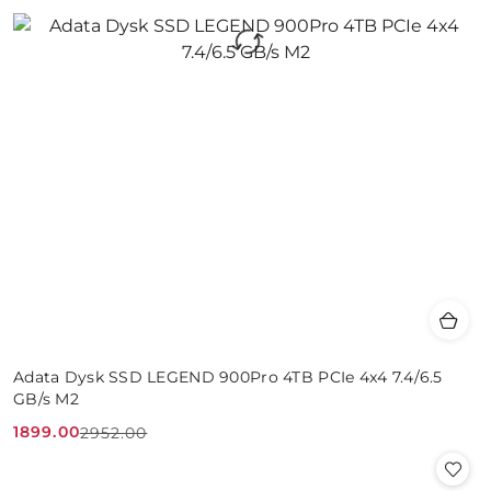
Adata Dysk SSD LEGEND 900Pro 4TB PCIe 4x4 7.4/6.5
GB/s M2
1899.00
2952.00
Cena
Cena
promocyjna:
przed