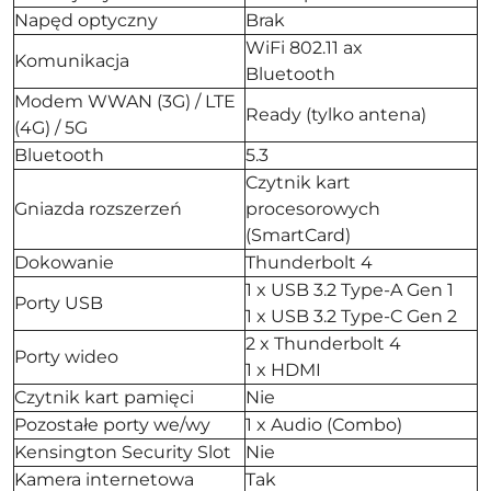
Napęd optyczny
Brak
WiFi 802.11 ax
Komunikacja
Bluetooth
Modem WWAN (3G) / LTE
Ready (tylko antena)
(4G) / 5G
Bluetooth
5.3
Czytnik kart
Gniazda rozszerzeń
procesorowych
(SmartCard)
Dokowanie
Thunderbolt 4
1 x USB 3.2 Type-A Gen 1
Porty USB
1 x USB 3.2 Type-C Gen 2
2 x Thunderbolt 4
Porty wideo
1 x HDMI
Czytnik kart pamięci
Nie
Pozostałe porty we/wy
1 x Audio (Combo)
Kensington Security Slot
Nie
Kamera internetowa
Tak