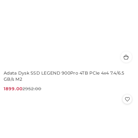
Adata Dysk SSD LEGEND 900Pro 4TB PCIe 4x4 7.4/6.5
GB/s M2
1899.00
2952.00
Cena
Cena
promocyjna:
przed
promocją: