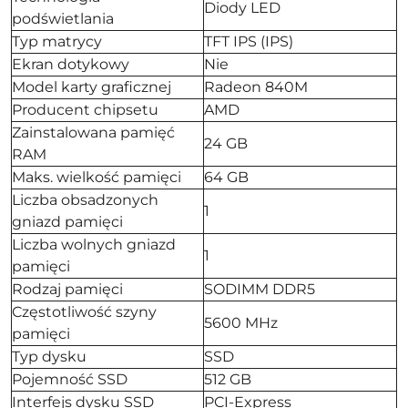
Diody LED
podświetlania
Typ matrycy
TFT IPS (IPS)
Ekran dotykowy
Nie
Model karty graficznej
Radeon 840M
Producent chipsetu
AMD
Zainstalowana pamięć
24 GB
RAM
Maks. wielkość pamięci
64 GB
Liczba obsadzonych
1
gniazd pamięci
Liczba wolnych gniazd
1
pamięci
Rodzaj pamięci
SODIMM DDR5
Częstotliwość szyny
5600 MHz
pamięci
Typ dysku
SSD
Pojemność SSD
512 GB
Interfejs dysku SSD
PCI-Express