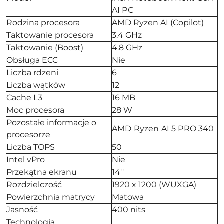
AI PC
Rodzina procesora
AMD Ryzen AI (Copilot)
Taktowanie procesora
3.4 GHz
Taktowanie (Boost)
4.8 GHz
Obsługa ECC
Nie
Liczba rdzeni
6
Liczba wątków
12
Cache L3
16 MB
Moc procesora
28 W
Pozostałe informacje o
AMD Ryzen AI 5 PRO 340
procesorze
Liczba TOPS
50
Intel vPro
Nie
Przekątna ekranu
14''
Rozdzielczość
1920 x 1200 (WUXGA)
Powierzchnia matrycy
Matowa
Jasność
400 nits
Technologia