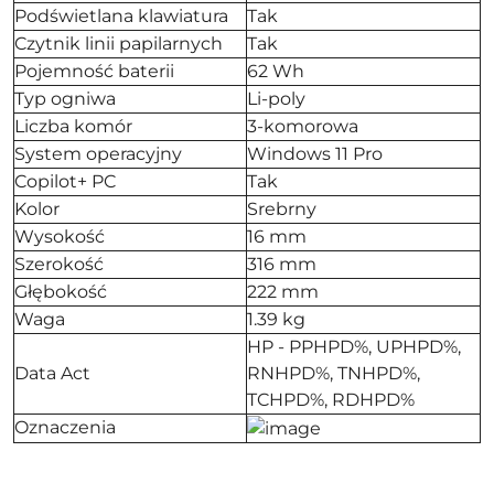
Podświetlana klawiatura
Tak
Czytnik linii papilarnych
Tak
Pojemność baterii
62 Wh
Typ ogniwa
Li-poly
Liczba komór
3-komorowa
System operacyjny
Windows 11 Pro
Copilot+ PC
Tak
Kolor
Srebrny
Wysokość
16 mm
Szerokość
316 mm
Głębokość
222 mm
Waga
1.39 kg
HP - PPHPD%, UPHPD%,
Data Act
RNHPD%, TNHPD%,
TCHPD%, RDHPD%
Oznaczenia