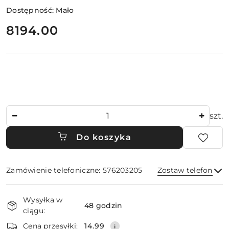
Dostępność:
Mało
cena:
8194.00
Ilość
szt.
Do koszyka
Zamówienie telefoniczne: 576203205
Zostaw telefon
Dostępność
Wysyłka w
i
48 godzin
ciągu:
dostawa
Wyślij
Cena przesyłki:
14.99