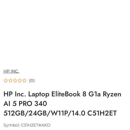
NAZWA
HP INC.
PRODUCENTA:
(0)
HP Inc. Laptop EliteBook 8 G1a Ryzen
AI 5 PRO 340
512GB/24GB/W11P/14.0 C51H2ET
Symbol:
C51H2ET#AKD