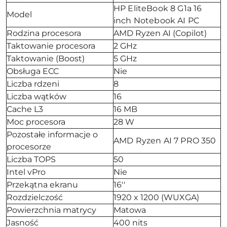
HP EliteBook 8 G1a 16
Model
inch Notebook AI PC
Rodzina procesora
AMD Ryzen AI (Copilot)
Taktowanie procesora
2 GHz
Taktowanie (Boost)
5 GHz
Obsługa ECC
Nie
Liczba rdzeni
8
Liczba wątków
16
Cache L3
16 MB
Moc procesora
28 W
Pozostałe informacje o
AMD Ryzen AI 7 PRO 350
procesorze
Liczba TOPS
50
Intel vPro
Nie
Przekątna ekranu
16''
Rozdzielczość
1920 x 1200 (WUXGA)
Powierzchnia matrycy
Matowa
Jasność
400 nits