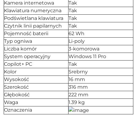
Kamera internetowa
Tak
Klawiatura numeryczna
Tak
Podświetlana klawiatura
Tak
Czytnik linii papilarnych
Tak
Pojemność baterii
62 Wh
Typ ogniwa
Li-poly
Liczba komór
3-komorowa
System operacyjny
Windows 11 Pro
Copilot+ PC
Tak
Kolor
Srebrny
Wysokość
16 mm
Szerokość
316 mm
Głębokość
222 mm
Waga
1.39 kg
Oznaczenia