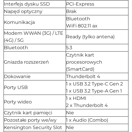
Interfejs dysku SSD
PCI-Express
Napęd optyczny
Brak
Bluetooth
Komunikacja
WiFi 802.11 ax
Modem WWAN (3G) / LTE
Ready (tylko antena)
(4G) / 5G
Bluetooth
5.3
Czytnik kart
Gniazda rozszerzeń
procesorowych
(SmartCard)
Dokowanie
Thunderbolt 4
1 x USB 3.2 Type-C Gen 2
Porty USB
1 x USB 3.2 Type-A Gen 1
1 x HDMI
Porty wideo
2 x Thunderbolt 4
Czytnik kart pamięci
Nie
Pozostałe porty we/wy
1 x Audio (Combo)
Kensington Security Slot
Nie