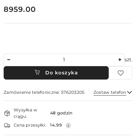
cena:
8959.00
Ilość
szt.
Do koszyka
Zamówienie telefoniczne: 576203205
Zostaw telefon
Dostępność
Wysyłka w
i
48 godzin
ciągu:
dostawa
Wyślij
Cena przesyłki:
14.99