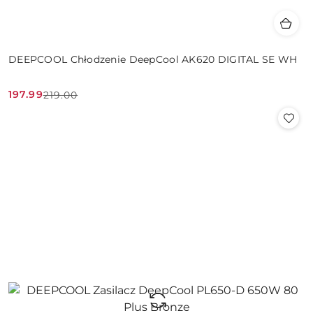
DEEPCOOL Chłodzenie DeepCool AK620 DIGITAL SE WH
197.99
219.00
Cena
Cena
promocyjna:
przed
promocją: