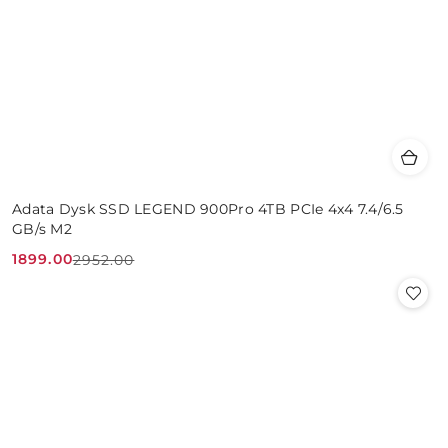
Adata Dysk SSD LEGEND 900Pro 4TB PCIe 4x4 7.4/6.5
GB/s M2
1899.00
2952.00
Cena
Cena
promocyjna:
przed
promocją: