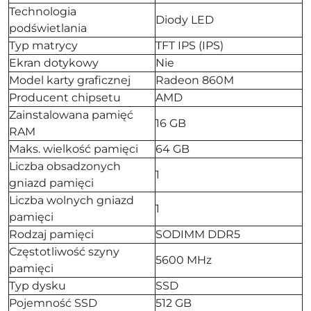
Technologia
Diody LED
podświetlania
Typ matrycy
TFT IPS (IPS)
Ekran dotykowy
Nie
Model karty graficznej
Radeon 860M
Producent chipsetu
AMD
Zainstalowana pamięć
16 GB
RAM
Maks. wielkość pamięci
64 GB
Liczba obsadzonych
1
gniazd pamięci
Liczba wolnych gniazd
1
pamięci
Rodzaj pamięci
SODIMM DDR5
Częstotliwość szyny
5600 MHz
pamięci
Typ dysku
SSD
Pojemność SSD
512 GB