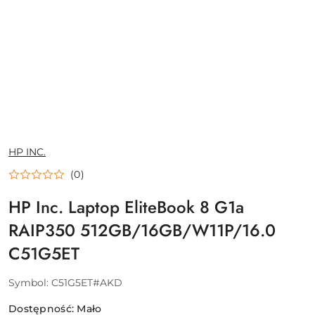
NAZWA
HP INC.
PRODUCENTA:
(0)
HP Inc. Laptop EliteBook 8 G1a
RAIP350 512GB/16GB/W11P/16.0
C51G5ET
Symbol:
C51G5ET#AKD
Dostępność:
Mało