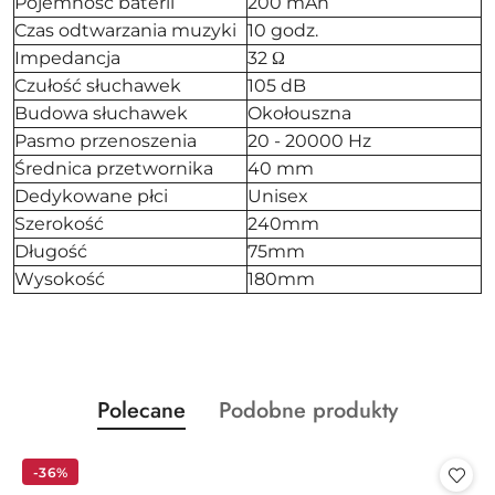
Pojemność baterii
200 mAh
Czas odtwarzania muzyki
10 godz.
Impedancja
32 Ω
Czułość słuchawek
105 dB
Budowa słuchawek
Okołouszna
Pasmo przenoszenia
20 - 20000 Hz
Średnica przetwornika
40 mm
Dedykowane płci
Unisex
Szerokość
240mm
Długość
75mm
Wysokość
180mm
Produkty
Produkty
Polecane
Podobne produkty
Pomiń karuzelę produktów
o
o
statusie:
statusie:
-36%