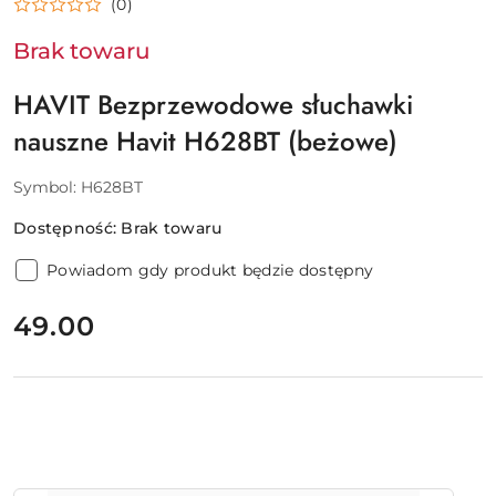
(0)
Brak towaru
HAVIT Bezprzewodowe słuchawki
nauszne Havit H628BT (beżowe)
Symbol:
H628BT
Dostępność:
Brak towaru
Powiadom gdy produkt będzie dostępny
cena:
49.00