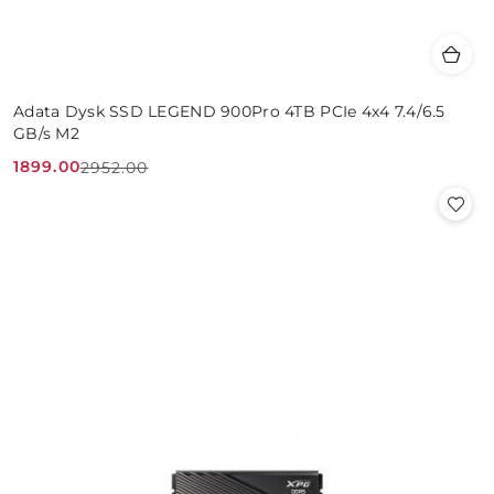
Adata Dysk SSD LEGEND 900Pro 4TB PCIe 4x4 7.4/6.5
GB/s M2
1899.00
2952.00
Cena
Cena
promocyjna:
przed
promocją: