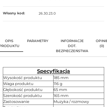
Własny kod:
26.30.23.0
OPIS
PARAMETRY
INFORMACJE
OPINI
PRODUKTU
DOT.
(0)
BEZPIECZEŃSTWA
Specyfikacja
Wysokość produktu
185 mm
Waga produktu
116 g
Głębokość produktu
65 mm
Szerokość produktu
165 mm
Zastosowanie
Muzyka / rozmowy