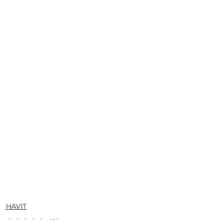
NAZWA
HAVIT
PRODUCENTA: