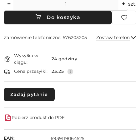
Ilość
szt.
Do koszyka
Zamówienie telefoniczne: 576203205
Zostaw telefon
Dostępność
Wysyłka w
i
24 godziny
ciągu:
dostawa
Wyślij
Cena przesyłki:
23.25
Zadaj pytanie
Pobierz produkt do PDF
EAN:
6939119064525