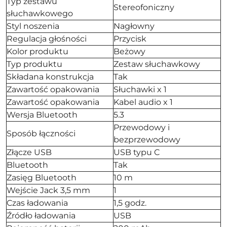
Typ zestawu
Stereofoniczny
słuchawkowego
Styl noszenia
Nagłowny
Regulacja głośności
Przycisk
Kolor produktu
Beżowy
Typ produktu
Zestaw słuchawkowy
Składana konstrukcja
Tak
Zawartość opakowania
Słuchawki x 1
Zawartość opakowania
Kabel audio x 1
Wersja Bluetooth
5.3
Przewodowy i
Sposób łączności
bezprzewodowy
Złącze USB
USB typu C
Bluetooth
Tak
Zasięg Bluetooth
10 m
Wejście Jack 3,5 mm
1
Czas ładowania
1,5 godz.
Źródło ładowania
USB