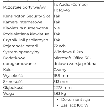
1 x Audio (Combo)
Pozostałe porty we/wy
1 x RJ-45
Kensington Security Slot
Tak
Kamera internetowa
Tak
Klawiatura numeryczna
Nie
Podświetlana klawiatura
Tak
Czytnik linii papilarnych
Tak
Pojemność baterii
72 Wh
System operacyjny
Windows 11 Pro
Dodatkowe
Microsoft Office 30-
oprogramowanie
dniowa wersja próbna
Kolor
Czarny
Wysokość
18.9 mm
Szerokość
313 mm
Głębokość
227.3 mm
Waga
1.83 kg
Dokumentacja
Zasilacz 100 W