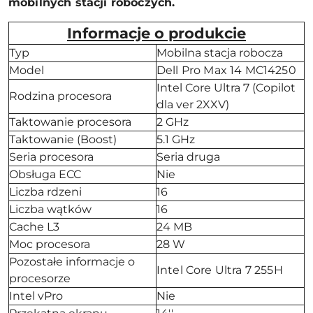
mobilnych stacji roboczych.
Informacje o produkcie
Typ
Mobilna stacja robocza
Model
Dell Pro Max 14 MC14250
Intel Core Ultra 7 (Copilot
Rodzina procesora
dla ver 2XXV)
Taktowanie procesora
2 GHz
Taktowanie (Boost)
5.1 GHz
Seria procesora
Seria druga
Obsługa ECC
Nie
Liczba rdzeni
16
Liczba wątków
16
Cache L3
24 MB
Moc procesora
28 W
Pozostałe informacje o
Intel Core Ultra 7 255H
procesorze
Intel vPro
Nie