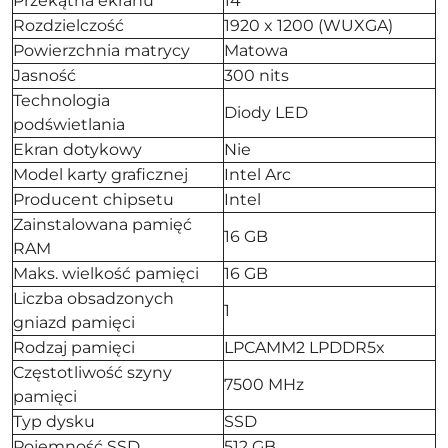
Przekątna ekranu
14''
Rozdzielczość
1920 x 1200 (WUXGA)
Powierzchnia matrycy
Matowa
Jasność
300 nits
Technologia
Diody LED
podświetlania
Ekran dotykowy
Nie
Model karty graficznej
Intel Arc
Producent chipsetu
Intel
Zainstalowana pamięć
16 GB
RAM
Maks. wielkość pamięci
16 GB
Liczba obsadzonych
1
gniazd pamięci
Rodzaj pamięci
LPCAMM2 LPDDR5x
Częstotliwość szyny
7500 MHz
pamięci
Typ dysku
SSD
Pojemność SSD
512 GB