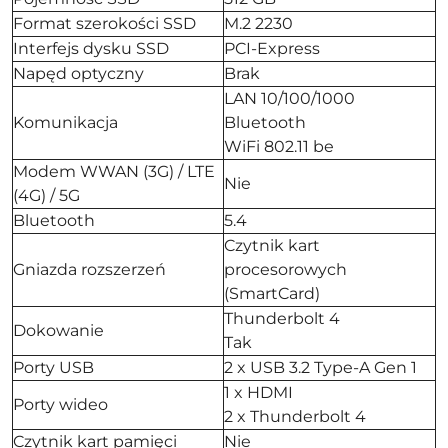
Format szerokości SSD
M.2 2230
Interfejs dysku SSD
PCI-Express
Napęd optyczny
Brak
LAN 10/100/1000
Komunikacja
Bluetooth
WiFi 802.11 be
Modem WWAN (3G) / LTE
Nie
(4G) / 5G
Bluetooth
5.4
Czytnik kart
Gniazda rozszerzeń
procesorowych
(SmartCard)
Thunderbolt 4
Dokowanie
Tak
Porty USB
2 x USB 3.2 Type-A Gen 1
1 x HDMI
Porty wideo
2 x Thunderbolt 4
Czytnik kart pamięci
Nie