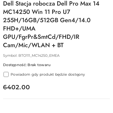
Dell Stacja robocza Dell Pro Max 14
MC14250 Win 11 Pro U7
255H/16GB/512GB Gen4/14.0
FHD+/UMA
GPU/FgrPr&SmtCd/FHD/IR
Cam/Mic/WLAN + BT
Symbol:
BTO111_MC14250_EMEA
Dostępność:
Brak towaru
Powiadom gdy produkt będzie dostępny
cena:
6402.00