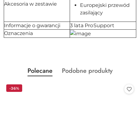
Akcesoria w zestawie
Europejski przewód
zasilający
Informacje o gwarancji
3 lata ProSupport
Oznaczenia
Produkty
Produkty
Polecane
Podobne produkty
Pomiń karuzelę produktów
o
o
statusie:
statusie:
-36%