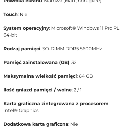
Powłoka ekranu
: Matowa (Matt, non-glare)
Touch
: Nie
System operacyjny
: Microsoft® Windows 11 Pro PL
64-bit
Rodzaj pamięci
: SO-DIMM DDR5 5600MHz
Pamięć zainstalowana (GB)
: 32
Maksymalna wielkość pamięci
: 64 GB
Ilość gniazd pamięci / wolne
: 2 / 1
Karta graficzna zintegrowana z procesorem
:
Intel® Graphics
Dodatkowa karta graficzna
: Nie