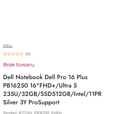
NAZWA
DELL
PRODUCENTA:
(0)
Brak towaru
Dell Notebook Dell Pro 16 Plus
PB16250 16"FHD+/Ultra 5
235U/32GB/SSD512GB/Intel/11PR
Silver 3Y ProSupport
Symbol:
BTO104_PB16250_EMEA