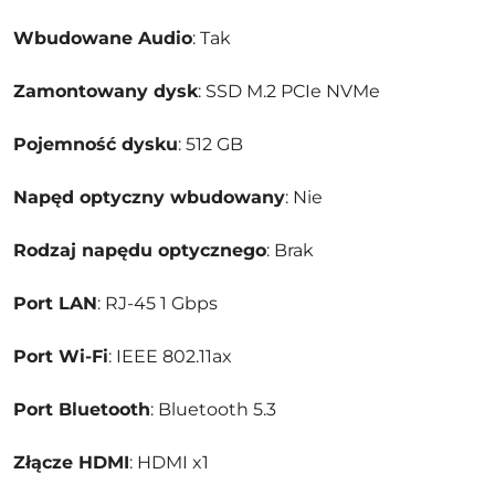
Wbudowane Audio
: Tak
Zamontowany dysk
: SSD M.2 PCIe NVMe
Pojemność dysku
: 512 GB
Napęd optyczny wbudowany
: Nie
Rodzaj napędu optycznego
: Brak
Port LAN
: RJ-45 1 Gbps
Port Wi-Fi
: IEEE 802.11ax
Port Bluetooth
: Bluetooth 5.3
Złącze HDMI
: HDMI x1