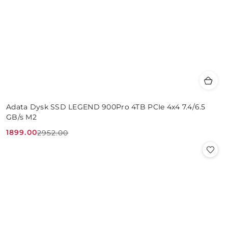
Adata Dysk SSD LEGEND 900Pro 4TB PCIe 4x4 7.4/6.5
GB/s M2
1899.00
2952.00
Cena
Cena
promocyjna:
przed
promocją: