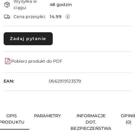
Wysyłka w
i
48 godzin
ciągu:
dostawa
Wyślij
Cena przesyłki:
14.99
Zadaj pytanie
Pobierz produkt do PDF
EAN:
0662919123579
OPIS
PARAMETRY
INFORMACJE
OPINI
PRODUKTU
DOT.
(0)
BEZPIECZEŃSTWA