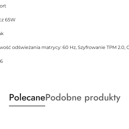
ort
acz 65W
ak
liwość odświeżania matrycy: 60 Hz, Szyfrowanie TPM 2.0
36
Produkty
Produkty
Polecane
Podobne produkty
o
o
statusie:
statusie: