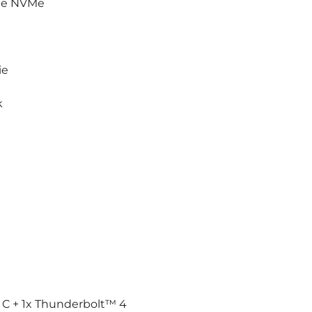
CIe NVMe
ie
k
ypu C + 1x Thunderbolt™ 4