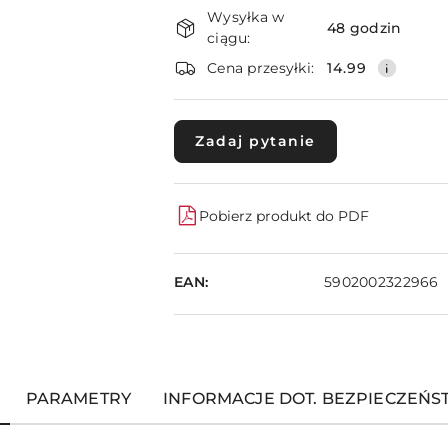
Dostępność
Wysyłka w
i
48 godzin
ciągu:
dostawa
Cena przesyłki:
14.99
Zadaj pytanie
Pobierz produkt do PDF
EAN:
5902002322966
PARAMETRY
INFORMACJE DOT. BEZPIECZEŃ