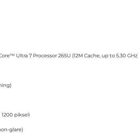
 Core™ Ultra 7 Processor 265U (12M Cache, up to 5.30 GHz
hing)
x 1200 pikseli
non-glare)