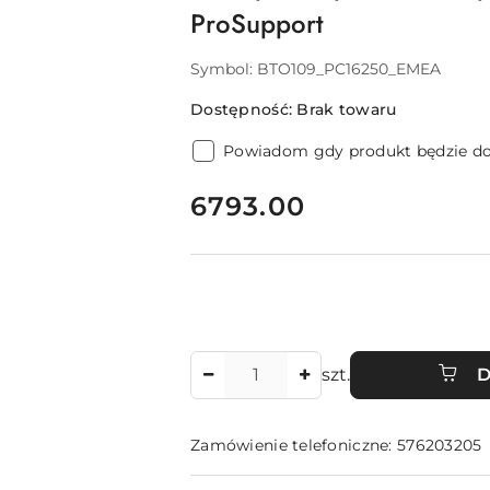
ProSupport
Symbol:
BTO109_PC16250_EMEA
Dostępność:
Brak towaru
Powiadom gdy produkt będzie d
cena:
6793.00
Ilość
szt.
D
Zamówienie telefoniczne: 576203205