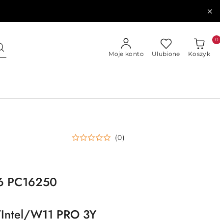
0
Moje konto
Ulubione
Koszyk
(0)
16 PC16250
ntel/W11 PRO 3Y