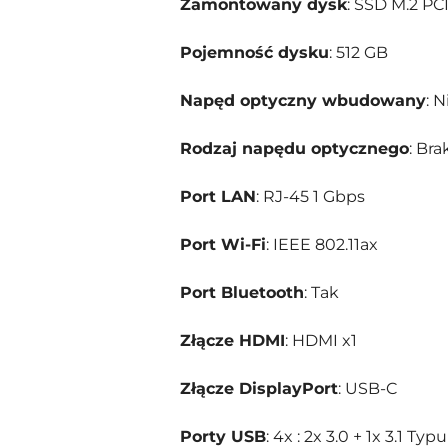
Zamontowany dysk
: SSD M.2 P
Pojemność dysku
: 512 GB
Napęd optyczny wbudowany
: N
Rodzaj napędu optycznego
: Bra
Port LAN
: RJ-45 1 Gbps
Port Wi-Fi
: IEEE 802.11ax
Port Bluetooth
: Tak
Złącze HDMI
: HDMI x1
Złącze DisplayPort
: USB-C
Porty USB
: 4x : 2x 3.0 + 1x 3.1 T