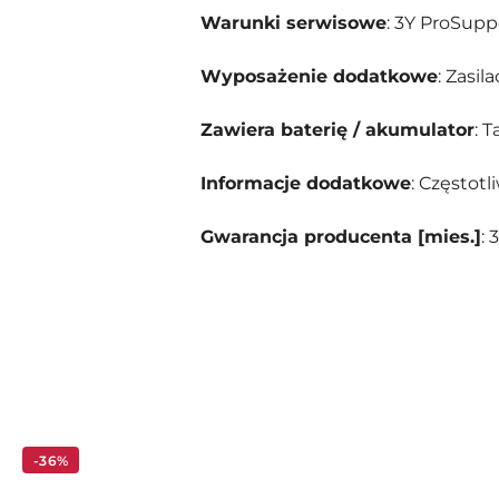
Warunki serwisowe
: 3Y ProSupp
Wyposażenie dodatkowe
: Zasil
Zawiera baterię / akumulator
: T
Informacje dodatkowe
: Częstot
Gwarancja producenta [mies.]
: 
Pomiń karuzelę produktów
-36%