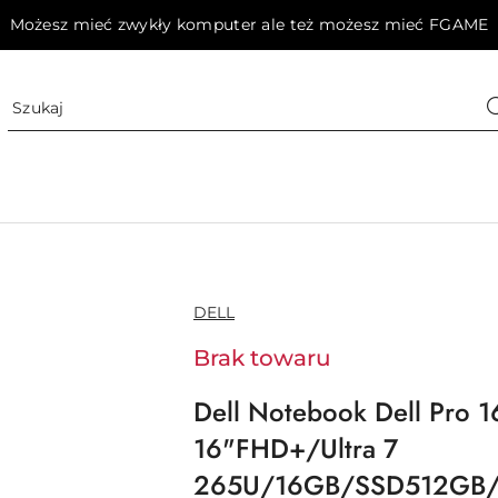
Możesz mieć zwykły komputer ale też możesz mieć FGAME
NAZWA
DELL
PRODUCENTA:
Brak towaru
Dell Notebook Dell Pro 
16"FHD+/Ultra 7
265U/16GB/SSD512GB/I