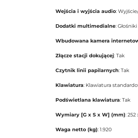
Wejścia i wyjścia audio
: Wyjście
Dodatki multimedialne
: Głośni
Wbudowana kamera interneto
Złącze stacji dokującej
: Tak
Czytnik linii papilarnych
: Tak
Klawiatura
: Klawiatura standar
Podświetlana klawiatura
: Tak
Wymiary [G x S x W] (mm)
: 252
Waga netto (kg)
: 1.920