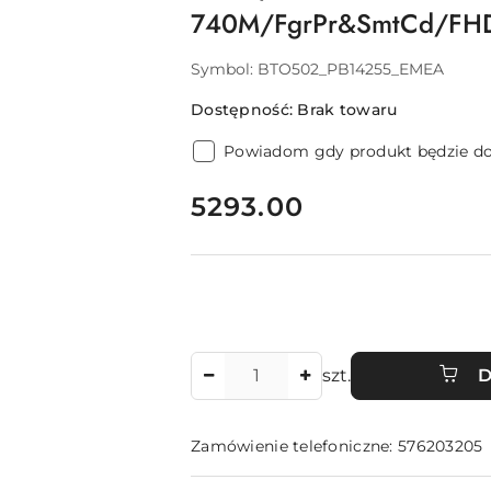
740M/FgrPr&SmtCd/FH
Symbol:
BTO502_PB14255_EMEA
Dostępność:
Brak towaru
Powiadom gdy produkt będzie d
cena:
5293.00
Ilość
szt.
D
Zamówienie telefoniczne: 576203205