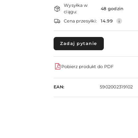
Dostępność
Wysyłka w
i
48 godzin
ciągu:
dostawa
Cena przesyłki:
14.99
Zadaj pytanie
Pobierz produkt do PDF
EAN:
5902002319102