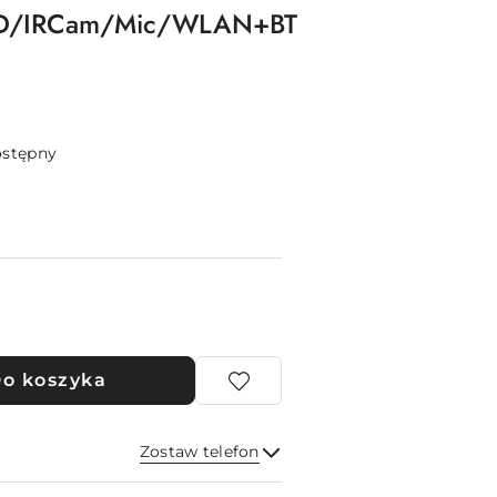
D/IRCam/Mic/WLAN+BT
ostępny
o koszyka
Zostaw telefon
Wyślij