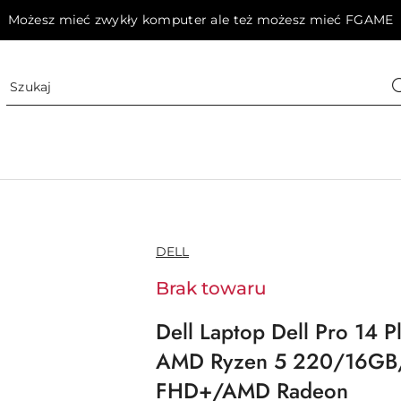
Możesz mieć zwykły komputer ale też możesz mieć FGAME
NAZWA
DELL
PRODUCENTA:
Brak towaru
Dell Laptop Dell Pro 14
AMD Ryzen 5 220/16GB
FHD+/AMD Radeon