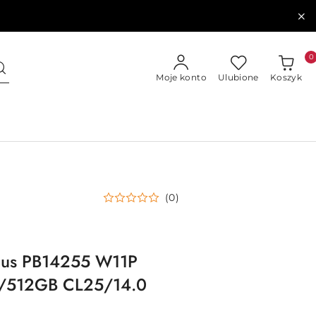
0
Moje konto
Ulubione
Koszyk
(0)
 Plus PB14255 W11P
/512GB CL25/14.0