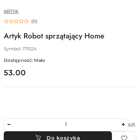
NAZWA
ARTYK
PRODUCENTA:
(0)
Artyk Robot sprzątający Home
Symbol:
171024
Dostępność:
Mało
cena:
53.00
Ilość
szt.
Do koszyka