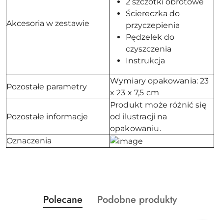
2 szczotki obrotowe
Ściereczka do
Akcesoria w zestawie
przyczepienia
Pędzelek do
czyszczenia
Instrukcja
Wymiary opakowania: 23
Pozostałe parametry
x 23 x 7,5 cm
Produkt może różnić się
Pozostałe informacje
od ilustracji na
opakowaniu.
Oznaczenia
Produkty
Produkty
Polecane
Podobne produkty
Pomiń karuzelę produktów
o
o