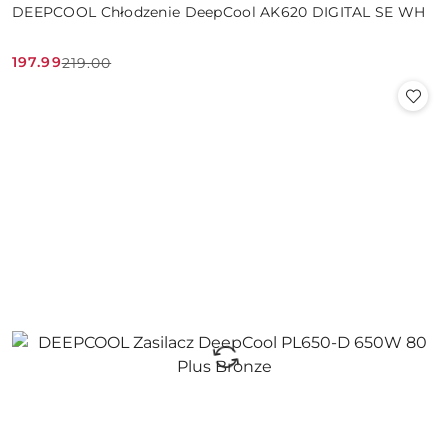
DEEPCOOL Chłodzenie DeepCool AK620 DIGITAL SE WH
197.99
219.00
Cena
Cena
promocyjna:
przed
promocją: