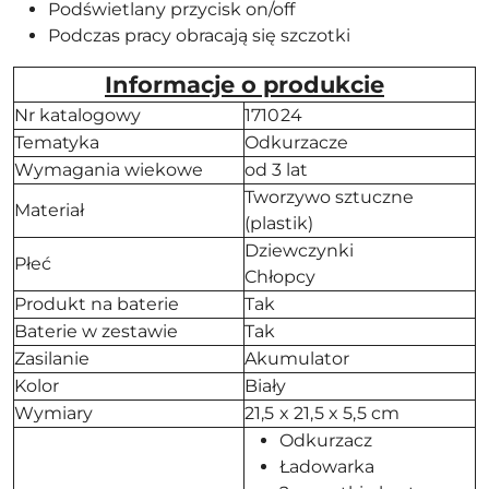
Podświetlany przycisk on/off
Podczas pracy obracają się szczotki
Informacje o produkcie
Nr katalogowy
171024
Tematyka
Odkurzacze
Wymagania wiekowe
od 3 lat
Tworzywo sztuczne
Materiał
(plastik)
Dziewczynki
Płeć
Chłopcy
Produkt na baterie
Tak
Baterie w zestawie
Tak
Zasilanie
Akumulator
Kolor
Biały
Wymiary
21,5 x 21,5 x 5,5 cm
Odkurzacz
Ładowarka