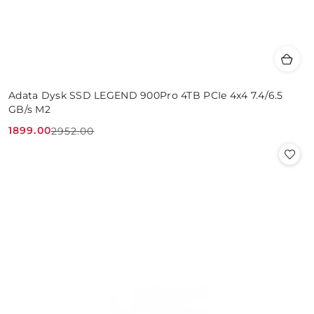
Adata Dysk SSD LEGEND 900Pro 4TB PCIe 4x4 7.4/6.5
GB/s M2
1899.00
2952.00
Cena
Cena
promocyjna:
przed
promocją: