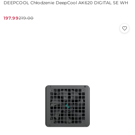
DEEPCOOL Chłodzenie DeepCool AK620 DIGITAL SE WH
197.99
219.00
Cena
Cena
promocyjna:
przed
promocją: