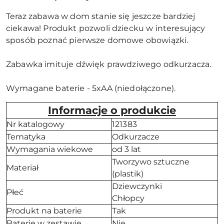
Teraz zabawa w dom stanie się jeszcze bardziej
ciekawa! Produkt pozwoli dziecku w interesujący
sposób poznać pierwsze domowe obowiązki.
Zabawka imituje dźwięk prawdziwego odkurzacza.
Wymagane baterie - 5xAA (niedołączone).
Informacje o produkcie
Nr katalogowy
121383
Tematyka
Odkurzacze
Wymagania wiekowe
od 3 lat
Tworzywo sztuczne
Materiał
(plastik)
Dziewczynki
Płeć
Chłopcy
Produkt na baterie
Tak
Baterie w zestawie
Nie