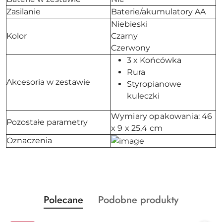
Zasilanie
Baterie/akumulatory AA
Niebieski
Kolor
Czarny
Czerwony
3 x Końcówka
Rura
Akcesoria w zestawie
Styropianowe
kuleczki
Wymiary opakowania: 46
Pozostałe parametry
x 9 x 25,4 cm
Oznaczenia
Produkty
Produkty
Polecane
Podobne produkty
Pomiń karuzelę produktów
o
o