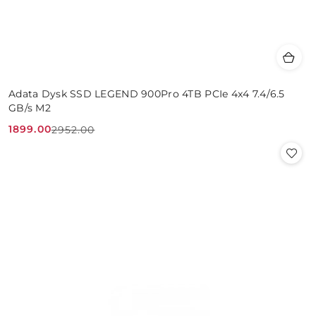
Adata Dysk SSD LEGEND 900Pro 4TB PCIe 4x4 7.4/6.5
GB/s M2
1899.00
2952.00
Cena
Cena
promocyjna:
przed
promocją: