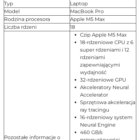
Typ
Laptop
Model
MacBook Pro
Rodzina procesora
Apple M5 Max
Liczba rdzeni
18
Czip Apple M5 Max
18-rdzeniowe CPU z 6
super rdzeniami i 12
rdzeniami
zapewniającymi
wydajność
32-rdzeniowe GPU
Akceleratory Neural
Accelerator
Sprzętowa akceleracja
ray tracingu
16-rdzeniowy system
Neural Engine
460 GB/s
Pozostałe informacje o
przepustowości