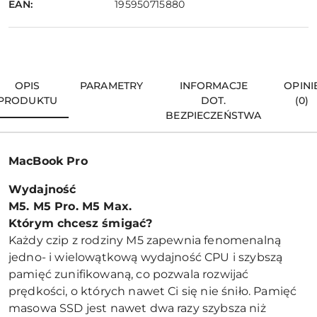
EAN:
195950715880
OPIS
PARAMETRY
INFORMACJE
OPINI
PRODUKTU
DOT.
(0)
BEZPIECZEŃSTWA
MacBook Pro
Wydajność
M5. M5 Pro. M5 Max.
Którym chcesz śmigać?
Każdy czip z rodziny M5 zapewnia fenomenalną
jedno- i wielowątkową wydajność CPU i szybszą
pamięć zunifikowaną, co pozwala rozwijać
prędkości, o których nawet Ci się nie śniło. Pamięć
masowa SSD jest nawet dwa razy szybsza niż