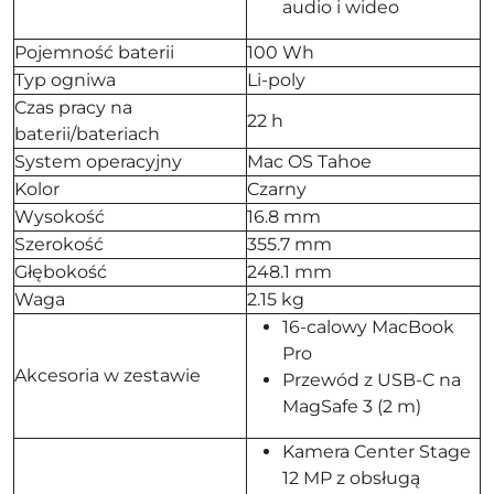
audio i wideo
Pojemność baterii
100 Wh
Typ ogniwa
Li-poly
Czas pracy na
22 h
baterii/bateriach
System operacyjny
Mac OS Tahoe
Kolor
Czarny
Wysokość
16.8 mm
Szerokość
355.7 mm
Głębokość
248.1 mm
Waga
2.15 kg
16-calowy MacBook
Pro
Akcesoria w zestawie
Przewód z USB-C na
MagSafe 3 (2 m)
Kamera Center Stage
12 MP z obsługą