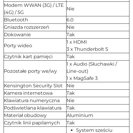
Modem WWAN (3G) / LTE
Nie
(4G) / 5G
Bluetooth
6.0
Gniazda rozszerzeń
Nie
Dokowanie
Tak
1 x HDMI
Porty wideo
3 x Thunderbolt 5
Czytnik kart pamięci
Tak
1 x Audio (Słuchawki /
Pozostałe porty we/wy
Line-out)
1 x MagSafe 3
Kensington Security Slot
Nie
Kamera internetowa
Tak
Klawiatura numeryczna
Nie
Podświetlana klawiatura
Tak
Materiał obudowy
Aluminium
Czytnik linii papilarnych
Tak
System sześciu