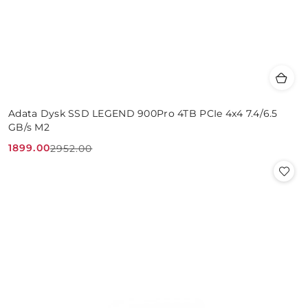
Adata Dysk SSD LEGEND 900Pro 4TB PCIe 4x4 7.4/6.5
GB/s M2
1899.00
2952.00
Cena
Cena
promocyjna:
przed
promocją: