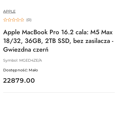
NAZWA
APPLE
PRODUCENTA:
(0)
Apple MacBook Pro 16.2 cala: M5 Max
18/32, 36GB, 2TB SSD, bez zasilacza -
Gwiezdna czerń
Symbol:
MGED4ZE/A
Dostępność:
Mało
cena:
22879.00