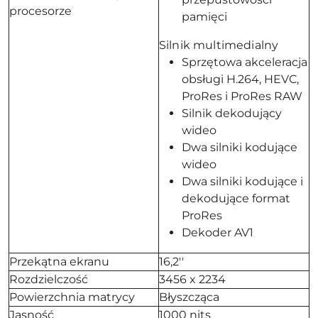
procesorze
pamięci
Silnik multimedialny
Sprzętowa akceleracja
obsługi H.264, HEVC,
ProRes i ProRes RAW
Silnik dekodujący
wideo
Dwa silniki kodujące
wideo
Dwa silniki kodujące i
dekodujące format
ProRes
Dekoder AV1
Przekątna ekranu
16,2''
Rozdzielczość
3456 x 2234
Powierzchnia matrycy
Błyszcząca
Jasność
1000 nits