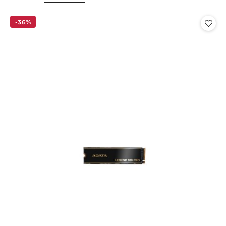
o
o
statusie:
statusie:
-36%