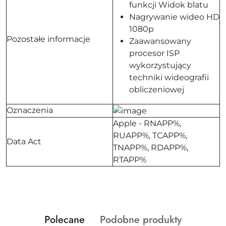
funkcji Widok blatu
Nagrywanie wideo HD
1080p
Pozostałe informacje
Zaawansowany
procesor ISP
wykorzystujący
techniki wideografii
obliczeniowej
Oznaczenia
Apple - RNAPP%,
RUAPP%, TCAPP%,
Data Act
TNAPP%, RDAPP%,
RTAPP%
Produkty
Produkty
Polecane
Podobne produkty
Pomiń karuzelę produktów