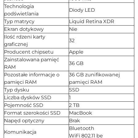
Technologia
Diody LED
podświetlania
Typ matrycy
Liquid Retina XDR
Ekran dotykowy
Nie
Ilość rdzeni karty
32
graficznej
Producent chipsetu
Apple
Zainstalowana pamięć
36 GB
RAM
Pozostałe informacje o
36 GB zunifikowanej
pamięci RAM
pamięci RAM
Typ dysku
SSD
Liczba dysków SSD
1
Pojemność SSD
2 TB
Format szerokości SSD
MacBook
Napęd optyczny
Brak
Bluetooth
Komunikacja
WiFi 802.11 be