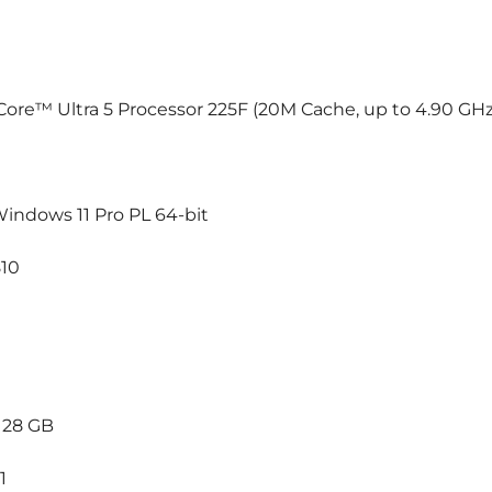
 Core™ Ultra 5 Processor 225F (20M Cache, up to 4.90 GHz
Windows 11 Pro PL 64-bit
810
 128 GB
 1