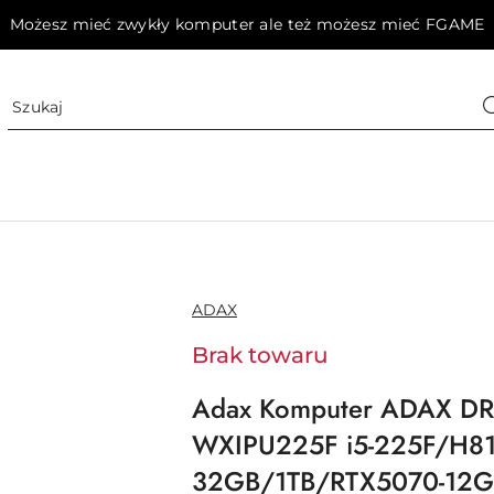
Możesz mieć zwykły komputer ale też możesz mieć FGAME
NAZWA
ADAX
PRODUCENTA:
Brak towaru
Adax Komputer ADAX D
WXIPU225F i5-225F/H8
32GB/1TB/RTX5070-12G