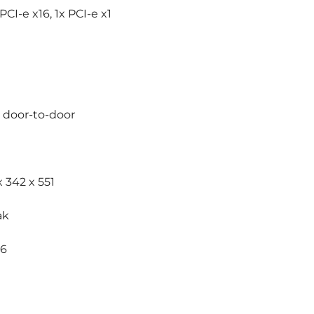
x PCI-e x16, 1x PCI-e x1
y door-to-door
 x 342 x 551
ak
36