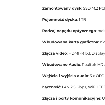
Zamontowany dysk
: SSD M.2 P
Pojemność dysku
: 1 TB
Rodzaj napędu optycznego
: bra
Wbudowana karta graficzna
: n
Złącza video
: HDMI (RTX), Displa
Wbudowane Audio
: Realtek HD
Wejścia i wyjścia audio
: 3 x OFC
Łączność
: LAN 2,5 Gbps, WiFi IEEE
Złącza i porty komunikacyjne
: 