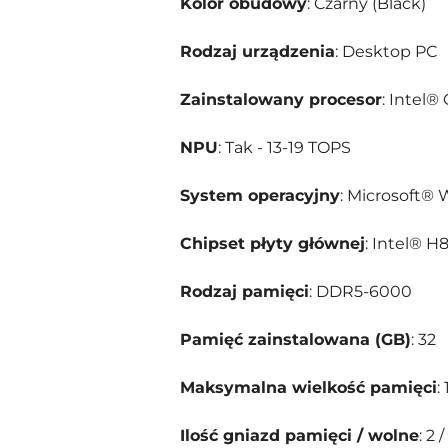
Kolor obudowy
: Czarny (Black)
Rodzaj urządzenia
: Desktop PC
Zainstalowany procesor
: Intel®
NPU
: Tak - 13-19 TOPS
System operacyjny
: Microsoft® 
Chipset płyty głównej
: Intel® H
Rodzaj pamięci
: DDR5-6000
Pamięć zainstalowana (GB)
: 32
Maksymalna wielkość pamięci
:
Ilość gniazd pamięci / wolne
: 2 /