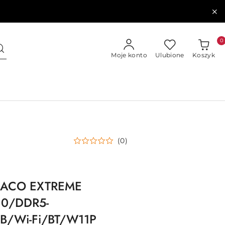
0
Moje konto
Ulubione
Koszyk
(0)
RACO EXTREME
10/DDR5-
B/Wi-Fi/BT/W11P