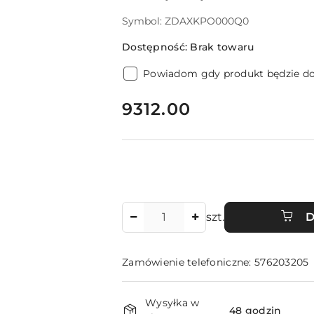
Symbol:
ZDAXKPO000Q0
Dostępność:
Brak towaru
Powiadom gdy produkt będzie d
cena:
9312.00
Ilość
szt.
D
Zamówienie telefoniczne: 576203205
Dostępność
Wysyłka w
48 godzin