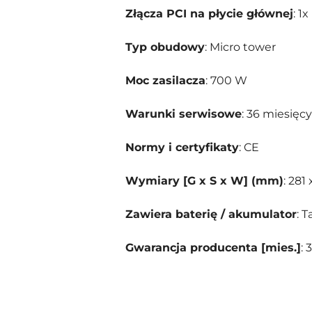
Złącza PCI na płycie głównej
: 1
Typ obudowy
: Micro tower
Moc zasilacza
: 700 W
Warunki serwisowe
: 36 miesięc
Normy i certyfikaty
: CE
Wymiary [G x S x W] (mm)
: 281
Zawiera baterię / akumulator
: T
Gwarancja producenta [mies.]
: 