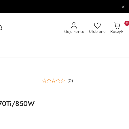
0
Moje konto
Ulubione
Koszyk
(0)
70Ti/850W