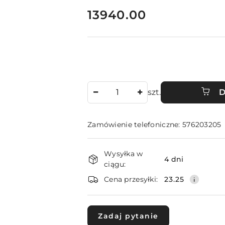
cena:
13940.00
Ilość
szt.
D
Zamówienie telefoniczne: 576203205
Dostępność
Wysyłka w
i
4 dni
ciągu:
dostawa
Cena przesyłki:
23.25
Zadaj pytanie