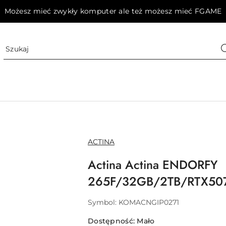
Możesz mieć zwykły komputer ale też możesz mieć FGAME
NAZWA
ACTINA
PRODUCENTA:
Actina Actina ENDORFY
265F/32GB/2TB/RTX50
Symbol:
KOMACNGIP0271
Dostępność:
Mało