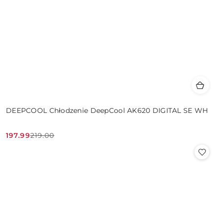
DEEPCOOL Chłodzenie DeepCool AK620 DIGITAL SE WH
197.99
219.00
Cena
Cena
promocyjna:
przed
promocją: