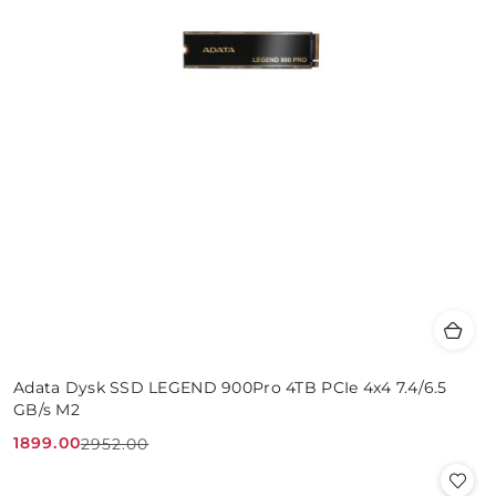
Adata Dysk SSD LEGEND 900Pro 4TB PCIe 4x4 7.4/6.5
GB/s M2
1899.00
2952.00
Cena
Cena
promocyjna:
przed