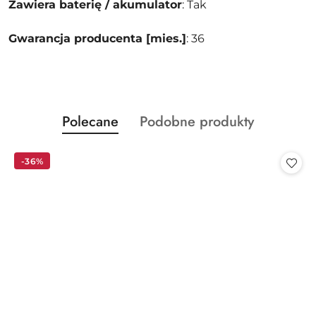
Zawiera baterię / akumulator
: Tak
Gwarancja producenta [mies.]
: 36
Produkty
Produkty
Polecane
Podobne produkty
Pomiń karuzelę produktów
o
o
statusie:
statusie:
-36%