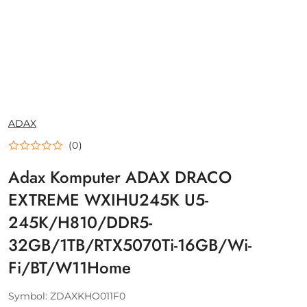
NAZWA
ADAX
PRODUCENTA:
(0)
Adax Komputer ADAX DRACO
EXTREME WXIHU245K U5-
245K/H810/DDR5-
32GB/1TB/RTX5070Ti-16GB/Wi-
Fi/BT/W11Home
Symbol:
ZDAXKHO011F0