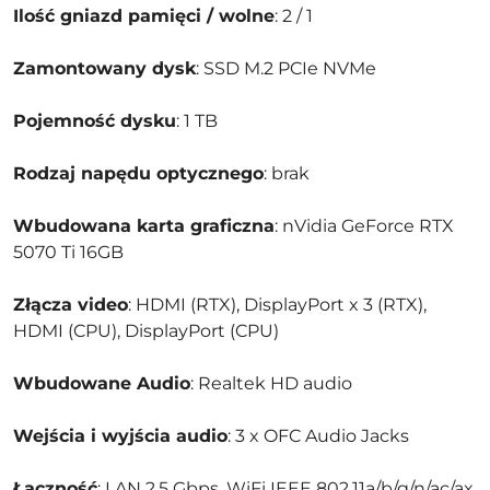
Ilość gniazd pamięci / wolne
: 2 / 1
Zamontowany dysk
: SSD M.2 PCIe NVMe
Pojemność dysku
: 1 TB
Rodzaj napędu optycznego
: brak
Wbudowana karta graficzna
: nVidia GeForce RTX
5070 Ti 16GB
Złącza video
: HDMI (RTX), DisplayPort x 3 (RTX),
HDMI (CPU), DisplayPort (CPU)
Wbudowane Audio
: Realtek HD audio
Wejścia i wyjścia audio
: 3 x OFC Audio Jacks
Łączność
: LAN 2,5 Gbps, WiFi IEEE 802.11a/b/g/n/ac/ax,