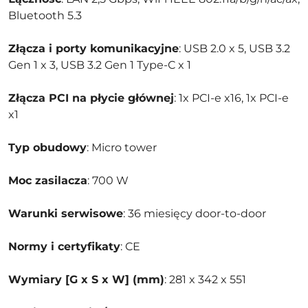
Bluetooth 5.3
Złącza i porty komunikacyjne
: USB 2.0 x 5, USB 3.2
Gen 1 x 3, USB 3.2 Gen 1 Type-C x 1
Złącza PCI na płycie głównej
: 1x PCI-e x16, 1x PCI-e
x1
Typ obudowy
: Micro tower
Moc zasilacza
: 700 W
Warunki serwisowe
: 36 miesięcy door-to-door
Normy i certyfikaty
: CE
Wymiary [G x S x W] (mm)
: 281 x 342 x 551