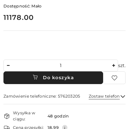
Dostępność:
Mało
cena:
11178.00
Ilość
szt.
Do koszyka
Zamówienie telefoniczne: 576203205
Zostaw telefon
Dostępność
Wysyłka w
i
48 godzin
ciągu:
dostawa
Wyślij
Cena przesyłki:
18.99