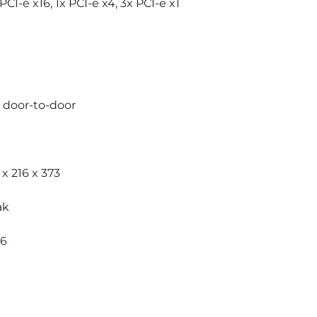
x PCI-e x16, 1x PCI-e x4, 3x PCI-e x1
y door-to-door
 x 216 x 373
ak
36