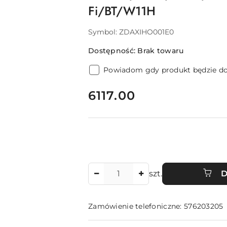
Fi/BT/W11H
Symbol:
ZDAXIHO001E0
Dostępność:
Brak towaru
Powiadom gdy produkt będzie d
cena:
6117.00
Ilość
szt.
D
Zamówienie telefoniczne: 576203205