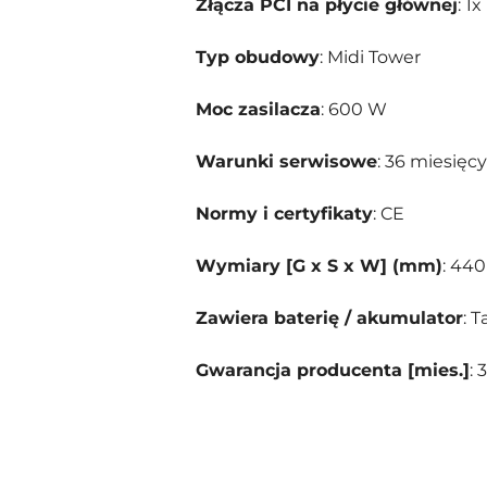
Złącza PCI na płycie głównej
: 1
Typ obudowy
: Midi Tower
Moc zasilacza
: 600 W
Warunki serwisowe
: 36 miesięc
Normy i certyfikaty
: CE
Wymiary [G x S x W] (mm)
: 440
Zawiera baterię / akumulator
: T
Gwarancja producenta [mies.]
: 