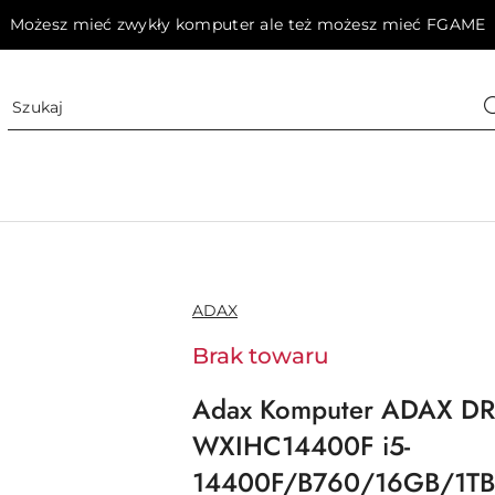
Możesz mieć zwykły komputer ale też możesz mieć FGAME
NAZWA
ADAX
PRODUCENTA:
Brak towaru
Adax Komputer ADAX D
WXIHC14400F i5-
14400F/B760/16GB/1TB