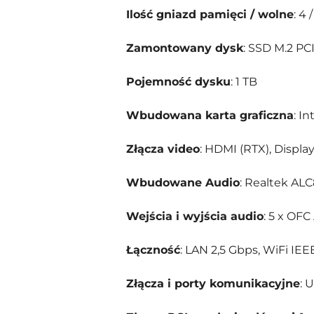
Ilość gniazd pamięci / wolne
: 4 /
Zamontowany dysk
: SSD M.2 P
Pojemność dysku
: 1 TB
Wbudowana karta graficzna
: I
Złącza video
: HDMI (RTX), Display
Wbudowane Audio
: Realtek AL
Wejścia i wyjścia audio
: 5 x OFC
Łączność
: LAN 2,5 Gbps, WiFi IEE
Złącza i porty komunikacyjne
: 