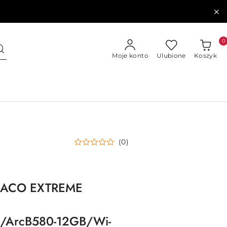
0
Moje konto
Ulubione
Koszyk
(0)
RACO EXTREME
/ArcB580-12GB/Wi-