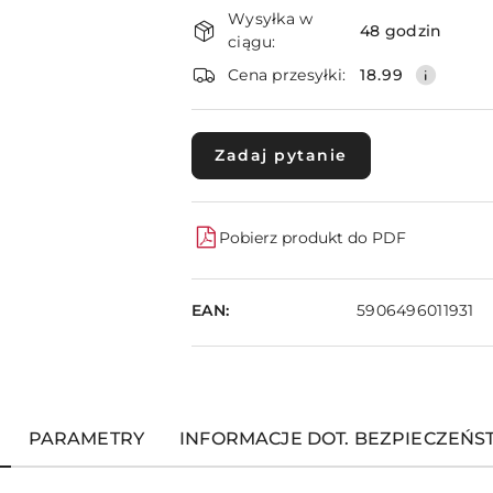
Dostępność
Wysyłka w
i
48 godzin
ciągu:
dostawa
Cena przesyłki:
18.99
Zadaj pytanie
Pobierz produkt do PDF
EAN:
5906496011931
PARAMETRY
INFORMACJE DOT. BEZPIECZEŃ