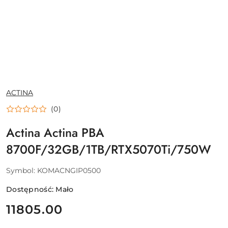
NAZWA
ACTINA
PRODUCENTA:
(0)
Actina Actina PBA
8700F/32GB/1TB/RTX5070Ti/750W
Symbol:
KOMACNGIP0500
Dostępność:
Mało
cena:
11805.00