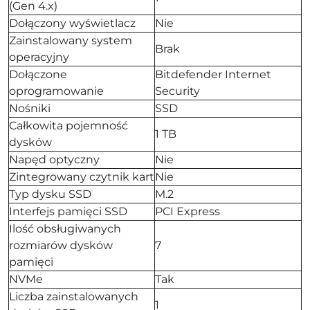
(Gen 4.x)
Dołączony wyświetlacz
Nie
Zainstalowany system
Brak
operacyjny
Dołączone
Bitdefender Internet
oprogramowanie
Security
Nośniki
SSD
Całkowita pojemność
1 TB
dysków
Napęd optyczny
Nie
Zintegrowany czytnik kart
Nie
Typ dysku SSD
M.2
Interfejs pamięci SSD
PCI Express
Ilość obsługiwanych
rozmiarów dysków
7
pamięci
NVMe
Tak
Liczba zainstalowanych
1