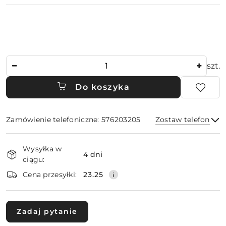
Ilość
szt.
Do koszyka
Zamówienie telefoniczne: 576203205
Zostaw telefon
Dostępność
Wysyłka w
i
4 dni
ciągu:
dostawa
Wyślij
Cena przesyłki:
23.25
Zadaj pytanie