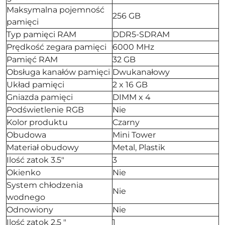
Maksymalna pojemność
256 GB
pamięci
Typ pamięci RAM
DDR5-SDRAM
Prędkość zegara pamięci
6000 MHz
Pamięć RAM
32 GB
Obsługa kanałów pamięci
Dwukanałowy
Układ pamięci
2 x 16 GB
Gniazda pamięci
DIMM x 4
Podświetlenie RGB
Nie
Kolor produktu
Czarny
Obudowa
Mini Tower
Materiał obudowy
Metal, Plastik
Ilość zatok 3.5"
3
Okienko
Nie
System chłodzenia
Nie
wodnego
Odnowiony
Nie
Ilość zatok 2,5 "
1