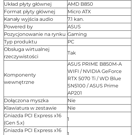
Układ płyty głównej
AMD B850
Format płyty głównej
Micro ATX
Kanały wyjścia audio
7.1 kan.
Powered by
ASUS
Pozycjonowanie na rynku
Gaming
Typ produktu
PC
Obsługa wirtualnej
Tak
rzeczywistości
ASUS PRIME B850M-A
WIFI / NVIDIA GeForce
Komponenty
RTX 5070 Ti / WD Blue
wewnętrzne
SN5100 / ASUS Prime
AP201
Dołączona myszka
Nie
Klawiatura w zestawie
Nie
Gniazda PCI Express x16
1
(Gen 5.x)
Gniazda PCI Express x16
1