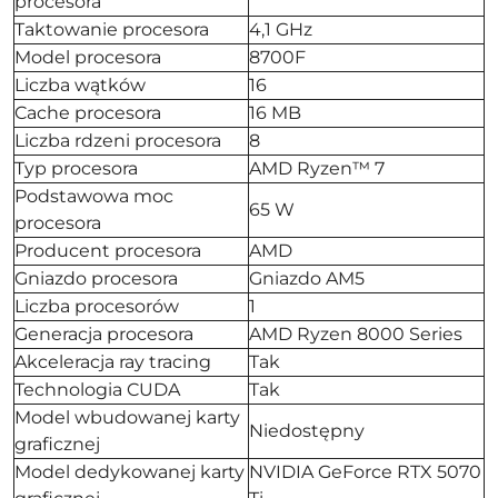
procesora
Taktowanie procesora
4,1 GHz
Model procesora
8700F
Liczba wątków
16
Cache procesora
16 MB
Liczba rdzeni procesora
8
Typ procesora
AMD Ryzen™ 7
Podstawowa moc
65 W
procesora
Producent procesora
AMD
Gniazdo procesora
Gniazdo AM5
Liczba procesorów
1
Generacja procesora
AMD Ryzen 8000 Series
Akceleracja ray tracing
Tak
Technologia CUDA
Tak
Model wbudowanej karty
Niedostępny
graficznej
Model dedykowanej karty
NVIDIA GeForce RTX 5070