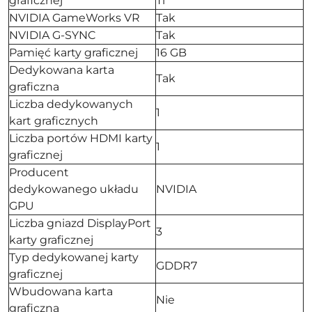
graficznej
Ti
NVIDIA GameWorks VR
Tak
NVIDIA G-SYNC
Tak
Pamięć karty graficznej
16 GB
Dedykowana karta
Tak
graficzna
Liczba dedykowanych
1
kart graficznych
Liczba portów HDMI karty
1
graficznej
Producent
dedykowanego układu
NVIDIA
GPU
Liczba gniazd DisplayPort
3
karty graficznej
Typ dedykowanej karty
GDDR7
graficznej
Wbudowana karta
Nie
graficzna