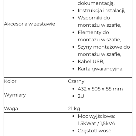
dokumentacją,
Instrukcja instalacji,
Wsporniki do
Akcesoria w zestawie
montażu w szafie,
Elementy do
montażu w szafie,
Szyny montażowe do
montażu w szafie,
Kabel USB,
Karta gwarancyjna.
Kolor
Czarny
432 x 505 x 85 mm
Wymiary
2U
Waga
21 kg
Moc wyjściowa:
1,5kWat / 1,5kVA
Częstotliwość