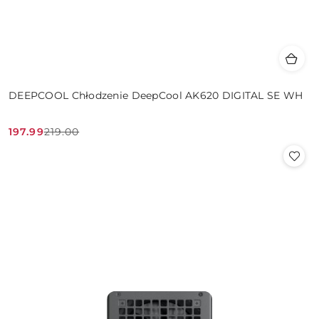
DEEPCOOL Chłodzenie DeepCool AK620 DIGITAL SE WH
197.99
219.00
Cena
Cena
promocyjna:
przed
promocją: