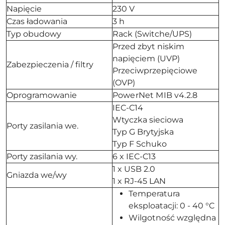
Napięcie
230 V
Czas ładowania
3 h
Typ obudowy
Rack (Switche/UPS)
Przed zbyt niskim
napięciem (UVP)
Zabezpieczenia / filtry
Przeciwprzepięciowe
(OVP)
Oprogramowanie
PowerNet MIB v4.2.8
IEC-C14
Wtyczka sieciowa
Porty zasilania we.
Typ G Brytyjska
Typ F Schuko
Porty zasilania wy.
6 x IEC-C13
1 x USB 2.0
Gniazda we/wy
1 x RJ-45 LAN
Temperatura
eksploatacji: 0 - 40 °C
Wilgotność względna