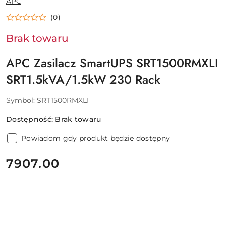
APC
PRODUCENTA:
(0)
Brak towaru
APC Zasilacz SmartUPS SRT1500RMXLI
SRT1.5kVA/1.5kW 230 Rack
Symbol:
SRT1500RMXLI
Dostępność:
Brak towaru
Powiadom gdy produkt będzie dostępny
cena:
7907.00