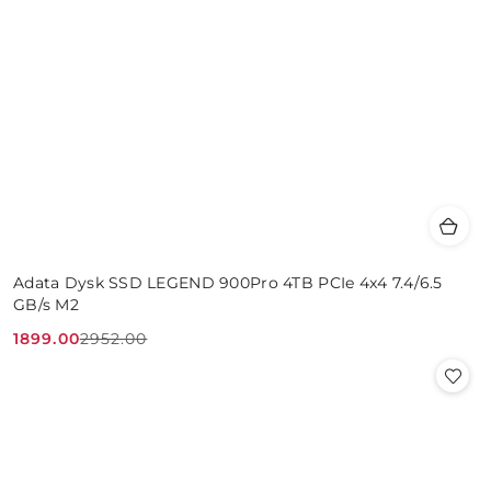
Adata Dysk SSD LEGEND 900Pro 4TB PCIe 4x4 7.4/6.5
GB/s M2
1899.00
2952.00
Cena
Cena
promocyjna:
przed
promocją: