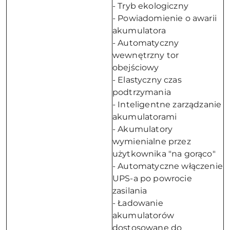
- Tryb ekologiczny
- Powiadomienie o awarii
akumulatora
- Automatyczny
wewnętrzny tor
obejściowy
- Elastyczny czas
podtrzymania
- Inteligentne zarządzanie
akumulatorami
- Akumulatory
wymienialne przez
użytkownika "na gorąco"
- Automatyczne włączenie
UPS-a po powrocie
zasilania
- Ładowanie
akumulatorów
dostosowane do