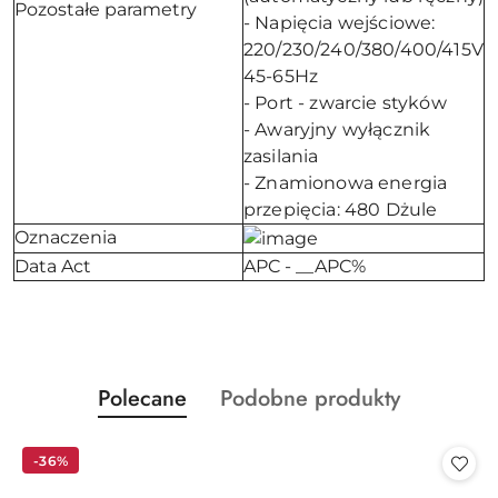
Pozostałe parametry
- Napięcia wejściowe:
220/230/240/380/400/415V
45-65Hz
- Port - zwarcie styków
- Awaryjny wyłącznik
zasilania
- Znamionowa energia
przepięcia: 480 Dżule
Oznaczenia
Data Act
APC - __APC%
Produkty
Produkty
Polecane
Podobne produkty
Pomiń karuzelę produktów
o
o
statusie:
statusie:
-36%