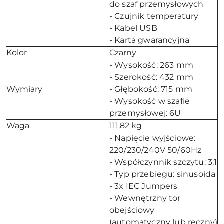
do szaf przemysłowych
- Czujnik temperatury
- Kabel USB
- Karta gwarancyjna
Kolor
Czarny
- Wysokość: 263 mm
- Szerokość: 432 mm
Wymiary
- Głębokość: 715 mm
- Wysokość w szafie
przemysłowej: 6U
Waga
111.82 kg
- Napięcie wyjściowe:
220/230/240V 50/60Hz
- Współczynnik szczytu: 3:1
- Typ przebiegu: sinusoida
- 3x IEC Jumpers
- Wewnętrzny tor
obejściowy
(automatyczny lub ręczny)