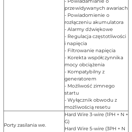
- Powiadamianie o
przewidywanych awariach
- Powiadomienie o
rozłączeniu akumulatora
- Alarmy dźwiękowe
- Regulacja częstotliwości
i napięcia
- Filtrowanie napięcia
- Korekta współczynnika
mocy obciążenia
- Kompatybilny z
generatorem
- Możliwość zimnego
startu
- Wyłącznik obwodu z
możliwością resetu
Hard Wire 3-wire (1PH + N +
G)
Porty zasilania we.
Hard Wire 5-wire (3PH + N