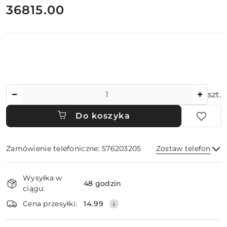
cena:
36815.00
Ilość
szt.
Do koszyka
Zamówienie telefoniczne: 576203205
Zostaw telefon
Dostępność
Wysyłka w
i
48 godzin
ciągu:
dostawa
Wyślij
Cena przesyłki:
14.99