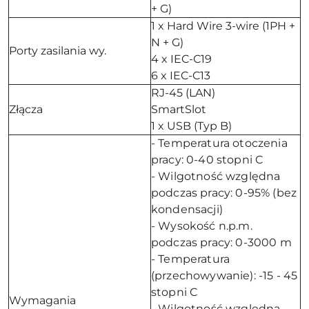
+ G)
1 x Hard Wire 3-wire (1PH +
N + G)
Porty zasilania wy.
4 x IEC-C19
6 x IEC-C13
RJ-45 (LAN)
Złącza
SmartSlot
1 x USB (Typ B)
- Temperatura otoczenia
pracy: 0-40 stopni C
- Wilgotność względna
podczas pracy: 0-95% (bez
kondensacji)
- Wysokość n.p.m.
podczas pracy: 0-3000 m
- Temperatura
(przechowywanie): -15 - 45
stopni C
Wymagania
- Wilgotność względna