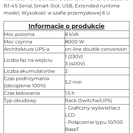
RJ-45 Serial, Smart-Slot, USB, Extended runtime
model, Wysokość w szafie przemysłowej 6 U
Informacje o produkcie
Moc pozorna
8 kVA
Moc czynna
8000 W
Architektura UPS-a
on-line double conversion
1 (230V)
Liczba faz na wejściu
3 (400V)
Liczba akumulatorów
2
Czas podtrzymania
5.2 min
(obciążenie 100%)
Czas ładowania
1.5 h
Typ obudowy
Rack (Switche/UPS)
- Graficzny wyświetlacz
LCD
- Połączenie typu 10/100
BaseT