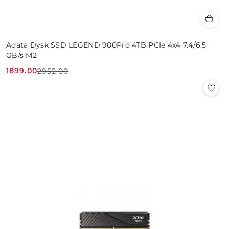
Adata Dysk SSD LEGEND 900Pro 4TB PCIe 4x4 7.4/6.5
GB/s M2
1899.00
2952.00
Cena
Cena
promocyjna:
przed
promocją: