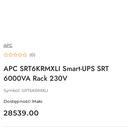
NAZWA
APC
PRODUCENTA:
(0)
APC SRT6KRMXLI Smart-UPS SRT
6000VA Rack 230V
Symbol:
SRT6KRMXLI
Dostępność:
Mało
cena:
28539.00