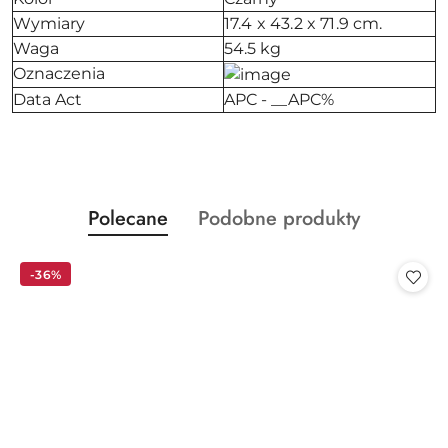
Wymiary
17.4 x 43.2 x 71.9 cm.
Waga
54.5 kg
Oznaczenia
Data Act
APC - __APC%
Produkty
Produkty
Polecane
Podobne produkty
Pomiń karuzelę produktów
o
o
statusie:
statusie:
-36%