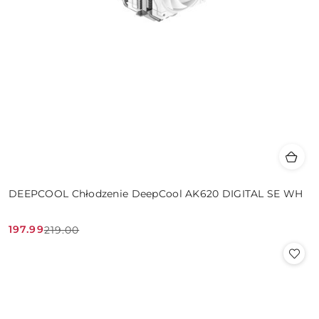
DEEPCOOL Chłodzenie DeepCool AK620 DIGITAL SE WH
197.99
219.00
Cena
Cena
promocyjna:
przed
promocją: