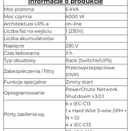
Informacje o produkcie
Moc pozorna
6 kVA
Moc czynna
6000 W
Architektura UPS-a
on-line
Liczba faz na wejściu
1 (230V)
Liczba akumulatorów
1
Napięcie
230 V
Czas ładowania
3 h
Typ obudowy
Rack (Switche/UPS)
Przeciwprzepięciowe
Zabezpieczenia / filtry
(OVP)
Funkcje specjalne
Zimny start
PowerChute Network
Oprogramowanie
Shutdown v3.0.1
6 x IEC-C13
1 x Hard Wire 3-wire (1PH +
Porty zasilania wy.
N + G)
4 x IEC-C13