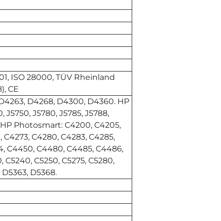
001, ISO 28000, TÜV Rheinland
), CE
 D4263, D4268, D4300, D4360. HP
0, J5750, J5780, J5785, J5788,
. HP Photosmart: C4200, C4205,
, C4273, C4280, C4283, C4285,
4, C4450, C4480, C4485, C4486,
 C5240, C5250, C5275, C5280,
 D5363, D5368.