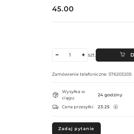
cena:
45.00
Ilość
szt.
D
Zamówienie telefoniczne: 576203205
Dostępność
Wysyłka w
i
24 godziny
ciągu:
dostawa
Cena przesyłki:
23.25
Zadaj pytanie