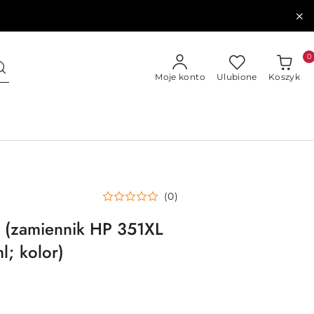
0
Moje konto
Ulubione
Koszyk
(0)
z (zamiennik HP 351XL
; kolor)