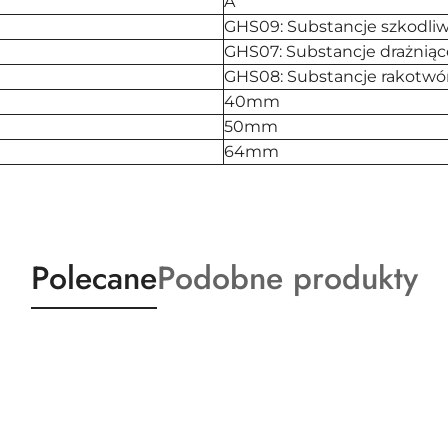
A
GHS09: Substancje szkodliw
GHS07: Substancje drażniąc
GHS08: Substancje rakotw
40mm
50mm
64mm
Produkty
Produkty
Polecane
Podobne produkty
o
o
statusie:
statusie: