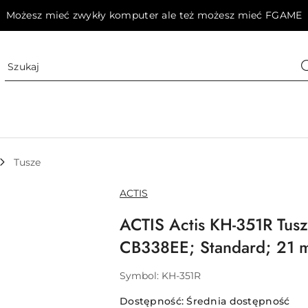
Możesz mieć zwykły komputer ale też możesz mieć FGAME
Tusze
NAZWA
ACTIS
PRODUCENTA:
ACTIS Actis KH-351R Tus
CB338EE; Standard; 21 ml
Symbol:
KH-351R
Dostępność:
Średnia dostępność