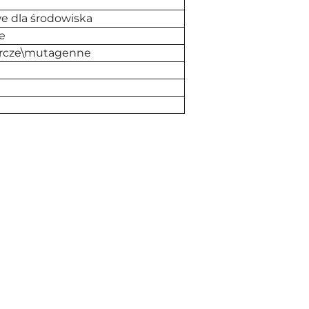
e dla środowiska
e
órcze\mutagenne