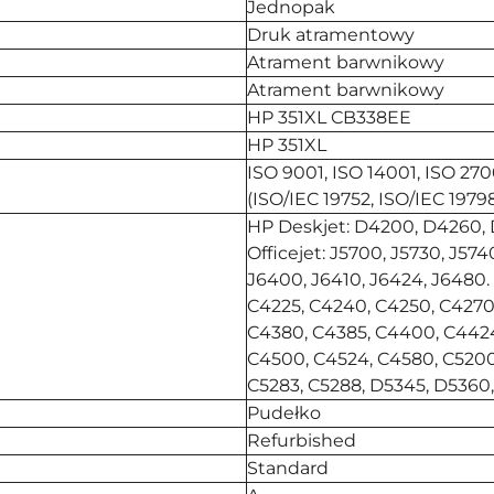
Jednopak
Druk atramentowy
Atrament barwnikowy
Atrament barwnikowy
HP 351XL CB338EE
HP 351XL
ISO 9001, ISO 14001, ISO 27
(ISO/IEC 19752, ISO/IEC 19798
HP Deskjet: D4200, D4260,
Officejet: J5700, J5730, J574
J6400, J6410, J6424, J6480
C4225, C4240, C4250, C4270
C4380, C4385, C4400, C442
C4500, C4524, C4580, C5200,
C5283, C5288, D5345, D5360,
Pudełko
Refurbished
Standard