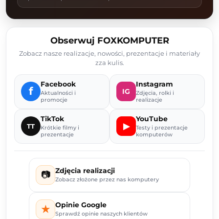
Obserwuj FOXKOMPUTER
Zobacz nasze realizacje, nowości, prezentacje i materiały
zza kulis.
Facebook
Instagram
f
IG
Aktualności i
Zdjęcia, rolki i
promocje
realizacje
TikTok
YouTube
▶
TT
Krótkie filmy i
Testy i prezentacje
prezentacje
komputerów
Zdjęcia realizacji
📷
Zobacz złożone przez nas komputery
Opinie Google
★
Sprawdź opinie naszych klientów