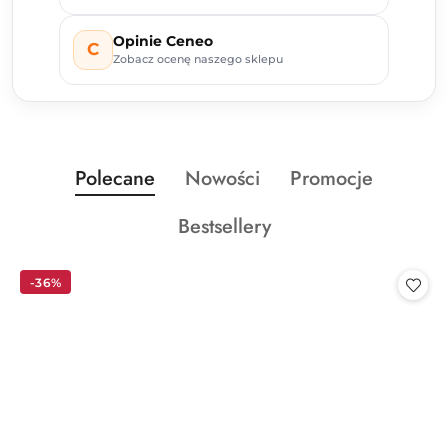
Opinie Ceneo
C
Zobacz ocenę naszego sklepu
Produkty
Produkty
Produkty
Polecane
Nowości
Promocje
Pomiń karuzelę produktów
o
o
o
Produkty
Bestsellery
statusie:
statusie:
statusie:
o
statusie:
-36%