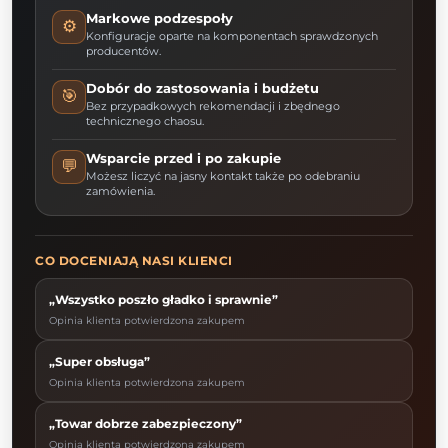
Markowe podzespoły
⚙️
Konfiguracje oparte na komponentach sprawdzonych
producentów.
Dobór do zastosowania i budżetu
🎯
Bez przypadkowych rekomendacji i zbędnego
technicznego chaosu.
Wsparcie przed i po zakupie
💬
Możesz liczyć na jasny kontakt także po odebraniu
zamówienia.
CO DOCENIAJĄ NASI KLIENCI
„Wszystko poszło gładko i sprawnie”
Opinia klienta potwierdzona zakupem
„Super obsługa”
Opinia klienta potwierdzona zakupem
„Towar dobrze zabezpieczony”
Opinia klienta potwierdzona zakupem