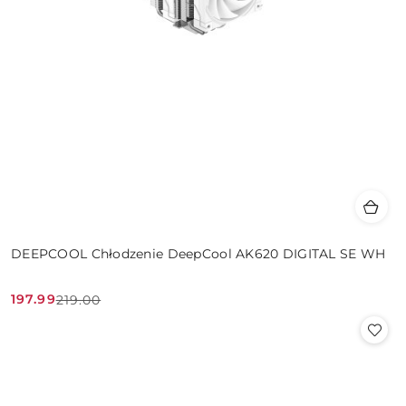
DEEPCOOL Chłodzenie DeepCool AK620 DIGITAL SE WH
197.99
219.00
Cena
Cena
promocyjna:
przed
promocją: