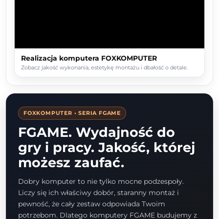
Realizacja komputera FOXKOMPUTER
Zobacz jakość wykonania, estetykę montażu i dbałość o detale.
FOXKOMPUTER • SERIA FGAME
FGAME. Wydajność do
gry i pracy. Jakość, której
możesz zaufać.
Dobry komputer to nie tylko mocne podzespoły.
Liczy się ich właściwy dobór, staranny montaż i
pewność, że cały zestaw odpowiada Twoim
potrzebom. Dlatego komputery FGAME budujemy z