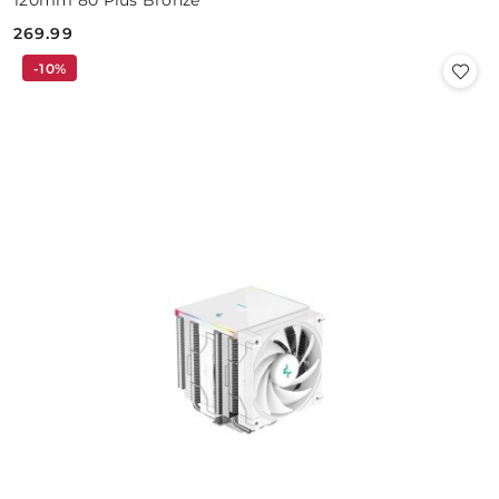
269.99
Cena:
-10%