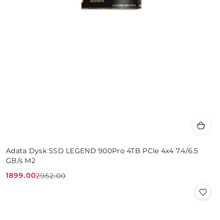
Adata Dysk SSD LEGEND 900Pro 4TB PCIe 4x4 7.4/6.5
GB/s M2
1899.00
2952.00
Cena
Cena
promocyjna:
przed
promocją: