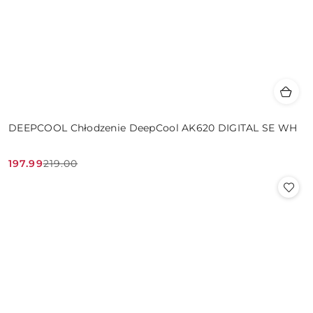
DEEPCOOL Chłodzenie DeepCool AK620 DIGITAL SE WH
197.99
219.00
Cena
Cena
promocyjna:
przed
promocją: