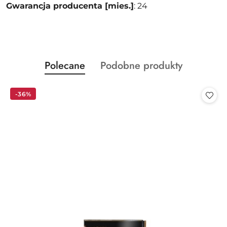
Gwarancja producenta [mies.]
: 24
Produkty
Produkty
Polecane
Podobne produkty
Pomiń karuzelę produktów
o
o
statusie:
statusie:
-36%