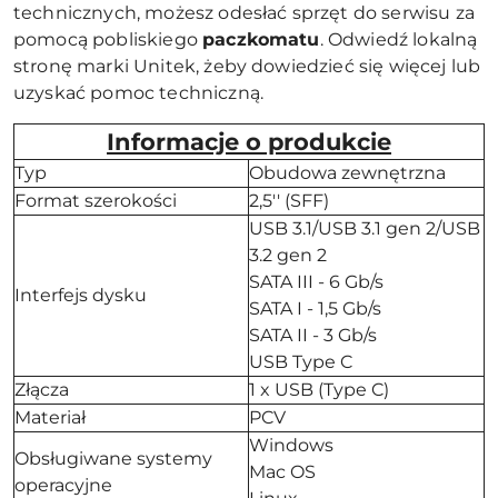
technicznych, możesz odesłać sprzęt do serwisu za
pomocą pobliskiego
paczkomatu
. Odwiedź lokalną
stronę marki Unitek, żeby dowiedzieć się więcej lub
uzyskać pomoc techniczną.
Informacje o produkcie
Typ
Obudowa zewnętrzna
Format szerokości
2,5'' (SFF)
USB 3.1/USB 3.1 gen 2/USB
3.2 gen 2
SATA III - 6 Gb/s
Interfejs dysku
SATA I - 1,5 Gb/s
SATA II - 3 Gb/s
USB Type C
Złącza
1 x USB (Type C)
Materiał
PCV
Windows
Obsługiwane systemy
Mac OS
operacyjne