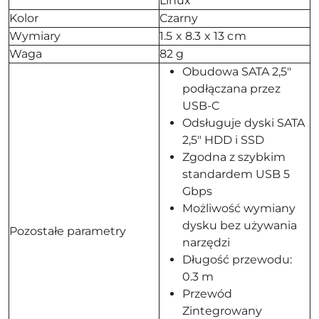
Linux
Kolor
Czarny
Wymiary
1.5 x 8.3 x 13 cm
Waga
82 g
Obudowa SATA 2,5"
podłączana przez
USB-C
Odsługuje dyski SATA
2,5" HDD i SSD
Zgodna z szybkim
standardem USB 5
Gbps
Możliwość wymiany
dysku bez używania
Pozostałe parametry
narzędzi
Długość przewodu:
0.3 m
Przewód
Zintegrowany