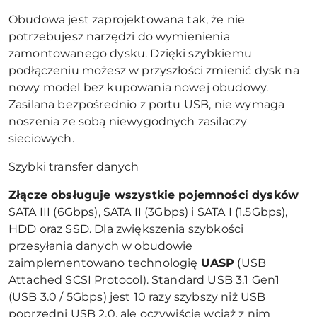
Obudowa jest zaprojektowana tak, że nie
potrzebujesz narzędzi do wymienienia
zamontowanego dysku. Dzięki szybkiemu
podłączeniu możesz w przyszłości zmienić dysk na
nowy model bez kupowania nowej obudowy.
Zasilana bezpośrednio z portu USB, nie wymaga
noszenia ze sobą niewygodnych zasilaczy
sieciowych.
Szybki transfer danych
Złącze obsługuje wszystkie pojemności dysków
SATA III (6Gbps), SATA II (3Gbps) i SATA I (1.5Gbps),
HDD oraz SSD. Dla zwiększenia szybkości
przesyłania danych w obudowie
zaimplementowano technologię
UASP
(USB
Attached SCSI Protocol). Standard USB 3.1 Gen1
(USB 3.0 / 5Gbps) jest 10 razy szybszy niż USB
poprzedni USB 2.0, ale oczywiście wciąż z nim