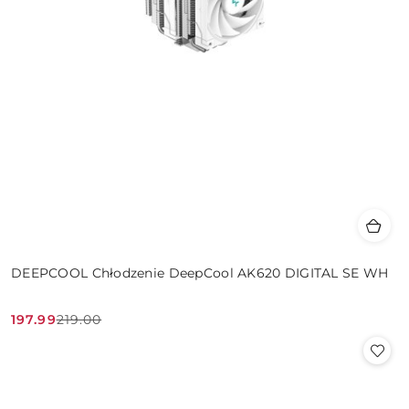
DEEPCOOL Chłodzenie DeepCool AK620 DIGITAL SE WH
197.99
219.00
Cena
Cena
promocyjna:
przed
promocją: