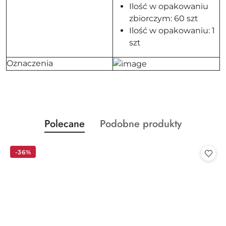
Ilość w opakowaniu
zbiorczym: 60 szt
Ilość w opakowaniu: 1
szt
Oznaczenia
Produkty
Produkty
Polecane
Podobne produkty
Pomiń karuzelę produktów
o
o
statusie:
statusie:
-36%