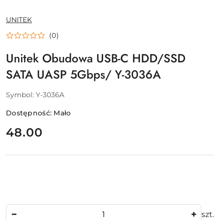
NAZWA
UNITEK
PRODUCENTA:
(0)
Unitek Obudowa USB-C HDD/SSD
SATA UASP 5Gbps/ Y-3036A
Symbol:
Y-3036A
Dostępność:
Mało
cena:
48.00
Ilość
szt.