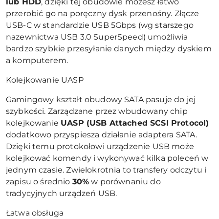
lub HDD
, dzięki tej obudowie możesz łatwo
przerobić go na poręczny dysk przenośny. Złącze
USB-C w standardzie USB 5Gbps (wg starszego
nazewnictwa USB 3.0 SuperSpeed) umożliwia
bardzo szybkie przesyłanie danych między dyskiem
a komputerem.
Kolejkowanie UASP
Gamingowy kształt obudowy SATA pasuje do jej
szybkości. Zarządzane przez wbudowany chip
kolejkowanie
UASP (USB Attached SCSI Protocol)
dodatkowo przyspiesza działanie adaptera SATA.
Dzięki temu protokołowi urządzenie USB może
kolejkować komendy i wykonywać kilka poleceń w
jednym czasie. Zwielokrotnia to transfery odczytu i
zapisu o średnio
30%
w porównaniu do
tradycyjnych urządzeń USB.
Łatwa obsługa