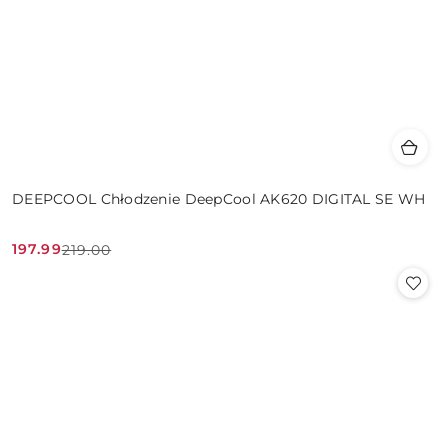
DEEPCOOL Chłodzenie DeepCool AK620 DIGITAL SE WH
197.99
219.00
Cena
Cena
promocyjna:
przed
promocją: