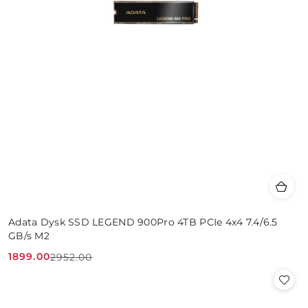
Adata Dysk SSD LEGEND 900Pro 4TB PCIe 4x4 7.4/6.5
GB/s M2
1899.00
2952.00
Cena
Cena
promocyjna:
przed
promocją: