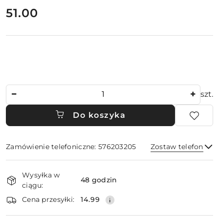
cena:
51.00
Ilość
szt.
Do koszyka
Zamówienie telefoniczne: 576203205
Zostaw telefon
Dostępność
Wysyłka w
i
48 godzin
ciągu:
dostawa
Wyślij
Cena przesyłki:
14.99