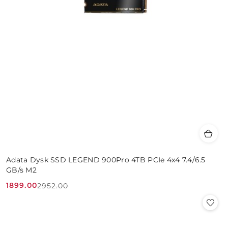
Adata Dysk SSD LEGEND 900Pro 4TB PCIe 4x4 7.4/6.5
GB/s M2
1899.00
2952.00
Cena
Cena
promocyjna:
przed
promocją: