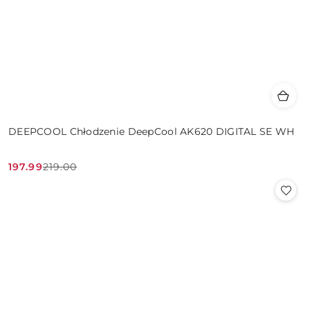
DEEPCOOL Chłodzenie DeepCool AK620 DIGITAL SE WH
197.99
219.00
Cena
Cena
promocyjna:
przed
promocją: