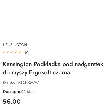
NAZWA
KENSINGTON
PRODUCENTA:
(0)
Kensington Podkładka pod nadgarstek
do myszy Ergosoft czarna
Symbol:
K52802WW
Dostępność:
Mało
cena:
56.00